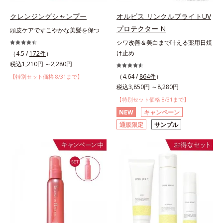
クレンジングシャンプー
オルビス リンクルブライトUV
プロテクター N
頭皮ケアですこやかな美髪を保つ
シワ改善＆美白まで叶える薬用日焼
け止め
（4.5 /
172件
）
税込1,210円 ～2,280円
（4.64 /
864件
）
【特別セット価格 8/31まで】
税込3,850円 ～8,280円
【特別セット価格 8/31まで】
NEW
キャンペーン
通販限定
サンプル