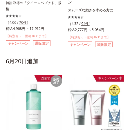
ン
特許取得の「クイーンペプチド」規
格
スムーズな動きを求める方に
（4.06 /
70件
）
（4.32 /
94件
）
税込4,968円 ～17,972円
税込2,777円 ～5,054円
【特別セット価格 8/31まで】
【特別セット価格 8/31まで】
キャンペーン
通販限定
キャンペーン
通販限定
6月20日追加
販売
終了