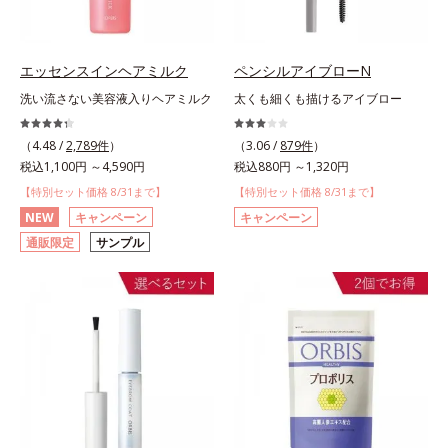
エッセンスインヘアミルク
ペンシルアイブローN
洗い流さない美容液入りヘアミルク
太くも細くも描けるアイブロー
（4.48 /
2,789件
）
（3.06 /
879件
）
税込1,100円 ～4,590円
税込880円 ～1,320円
【特別セット価格 8/31まで】
【特別セット価格 8/31まで】
NEW
キャンペーン
キャンペーン
通販限定
サンプル