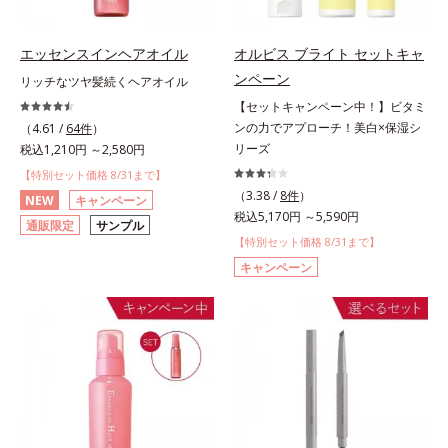
エッセンスインヘアオイル
オルビス ブライト セットキャ
ンペーン
リッチなツヤ髪続くヘアオイル
【セットキャンペーン中！】ビタミ
ンの力でアプローチ！美白×保湿シ
（4.61 /
64件
）
リーズ
税込1,210円 ～2,580円
【特別セット価格 8/31まで】
（3.38 /
8件
）
NEW
キャンペーン
税込5,170円 ～5,590円
通販限定
サンプル
【特別セット価格 8/31まで】
キャンペーン