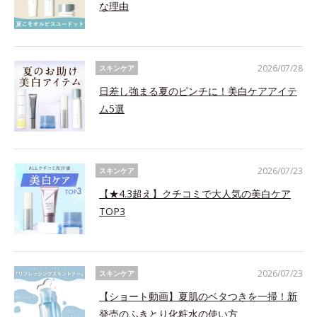
な理由
2026/07/28
スキンケア
日差し強まる夏のピンチに！美白ケアアイテ
ム5選
2026/07/23
スキンケア
【★4.3超え】クチコミで大人気の美白ケア
TOP3
2026/07/23
スキンケア
【ショート動画】夏肌のベタつきを一掃！新
発売のふきとり化粧水の使い方