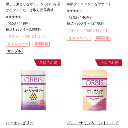
優しく落としながら、うるおいを届
年齢ダイエッターをサポート
けるマルチなふき取り用美容液
（3.83 /
146件
）
（4.53 /
119件
）
税込4,860円 ～13,180円
税込1,980円 ～3,990円
【特別セット価格 9/30まで】
【特別セット価格 8/31まで】
キャンペーン
通販限定
キャンペーン
通販限定
サンプル
ローヤルゼリー
グルコサミン＆コンドロイチ