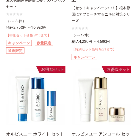
夏のお悩みを解決に導くスペシャル
セット
【セットキャンペーン中！】根本原
因にアプローチするニキビ対策シリ
ーズ
（-.-- / -件）
税込2,750円 ～16,980円
（-.-- / -件）
【特別セット価格 8/10まで】
税込4,280円 ～4,690円
キャンペーン
数量限定
【特別セット価格 8/31まで】
通販限定
キャンペーン
オルビスユー ホワイト セット
オルビスユー アンコール セッ