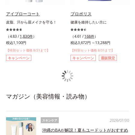
アイブローコート
プロポリス
皮脂、汗から眉メイクを守る！
健康を維持したい方に
（4.83 /
1,830件
）
（4.61 /
168件
）
税込1,100円
税込3,672円 ～13,288円
【特別セット価格 8/31まで】
【特別セット価格 8/31まで】
キャンペーン
キャンペーン
通販限定
マガジン（美容情報・読み物）
2026/07/30
スキンケア
沖縄のBAが解説！夏もユードットがおすすめ