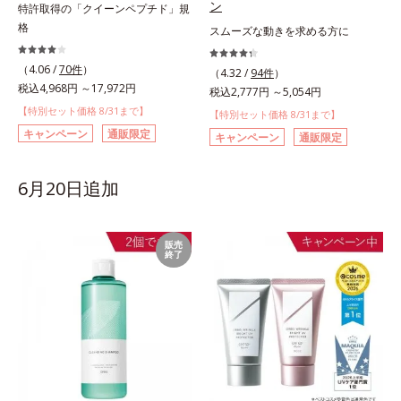
ン
特許取得の「クイーンペプチド」規
格
スムーズな動きを求める方に
（4.06 /
70件
）
（4.32 /
94件
）
税込4,968円 ～17,972円
税込2,777円 ～5,054円
【特別セット価格 8/31まで】
【特別セット価格 8/31まで】
キャンペーン
通販限定
キャンペーン
通販限定
6月20日追加
販売
終了