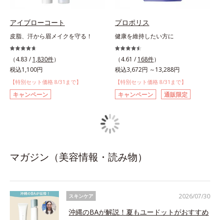
アイブローコート
プロポリス
皮脂、汗から眉メイクを守る！
健康を維持したい方に
（4.83 /
1,830件
）
（4.61 /
168件
）
税込1,100円
税込3,672円 ～13,288円
【特別セット価格 8/31まで】
【特別セット価格 8/31まで】
キャンペーン
キャンペーン
通販限定
マガジン（美容情報・読み物）
2026/07/30
スキンケア
沖縄のBAが解説！夏もユードットがおすすめ