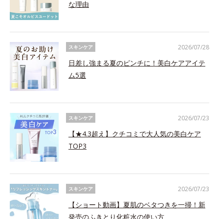
な理由
2026/07/28
スキンケア
日差し強まる夏のピンチに！美白ケアアイテ
ム5選
2026/07/23
スキンケア
【★4.3超え】クチコミで大人気の美白ケア
TOP3
2026/07/23
スキンケア
【ショート動画】夏肌のベタつきを一掃！新
発売のふきとり化粧水の使い方