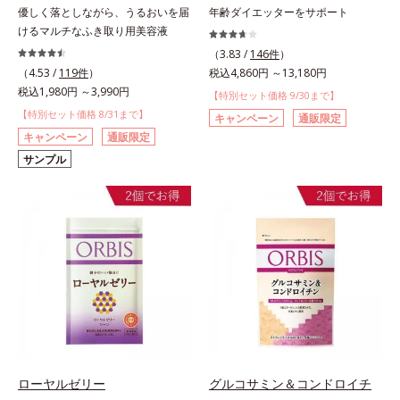
優しく落としながら、うるおいを届
年齢ダイエッターをサポート
けるマルチなふき取り用美容液
（3.83 /
146件
）
（4.53 /
119件
）
税込4,860円 ～13,180円
税込1,980円 ～3,990円
【特別セット価格 9/30まで】
【特別セット価格 8/31まで】
キャンペーン
通販限定
キャンペーン
通販限定
サンプル
ローヤルゼリー
グルコサミン＆コンドロイチ