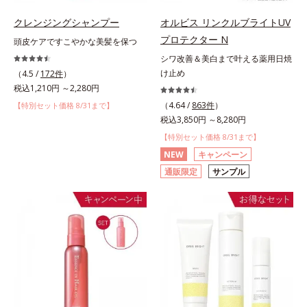
クレンジングシャンプー
オルビス リンクルブライトUV
プロテクター N
頭皮ケアですこやかな美髪を保つ
シワ改善＆美白まで叶える薬用日焼
け止め
（4.5 /
172件
）
税込1,210円 ～2,280円
（4.64 /
863件
）
【特別セット価格 8/31まで】
税込3,850円 ～8,280円
【特別セット価格 8/31まで】
NEW
キャンペーン
通販限定
サンプル