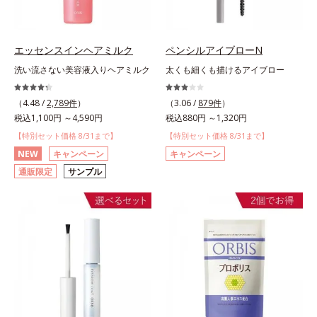
エッセンスインヘアミルク
ペンシルアイブローN
洗い流さない美容液入りヘアミルク
太くも細くも描けるアイブロー
（4.48 /
2,789件
）
（3.06 /
879件
）
税込1,100円 ～4,590円
税込880円 ～1,320円
【特別セット価格 8/31まで】
【特別セット価格 8/31まで】
NEW
キャンペーン
キャンペーン
通販限定
サンプル