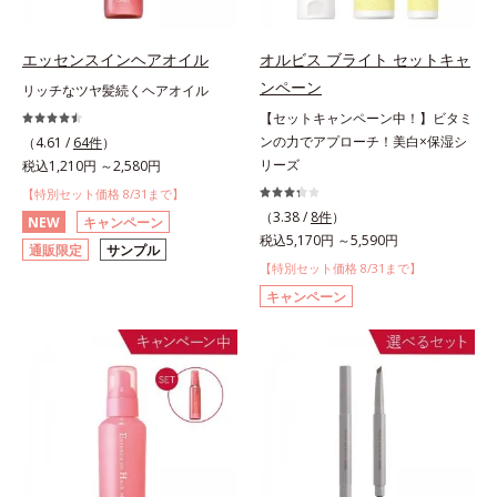
エッセンスインヘアオイル
オルビス ブライト セットキャ
ンペーン
リッチなツヤ髪続くヘアオイル
【セットキャンペーン中！】ビタミ
ンの力でアプローチ！美白×保湿シ
（4.61 /
64件
）
リーズ
税込1,210円 ～2,580円
【特別セット価格 8/31まで】
（3.38 /
8件
）
NEW
キャンペーン
税込5,170円 ～5,590円
通販限定
サンプル
【特別セット価格 8/31まで】
キャンペーン