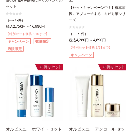
夏のお悩みを解決に導くスペシャル
セット
【セットキャンペーン中！】根本原
因にアプローチするニキビ対策シリ
ーズ
（-.-- / -件）
税込2,750円 ～16,980円
（-.-- / -件）
【特別セット価格 8/10まで】
税込4,280円 ～4,690円
キャンペーン
数量限定
【特別セット価格 8/31まで】
通販限定
キャンペーン
オルビスユー ホワイト セット
オルビスユー アンコール セッ