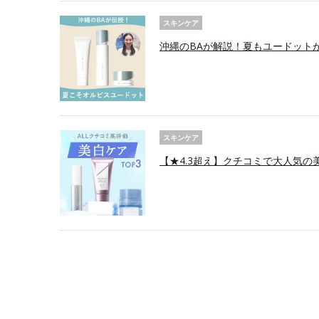
スキンケア
沖縄のBAが解説！夏もユードット
スキンケア
【★4.3超え】クチコミで大人気の美