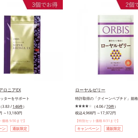
アロニアEX
ローヤルゼリー
ッターをサポート
特許取得の「クイーンペプチド」規格
（3.83 /
146件
）
（4.06 /
70件
）
円 ～13,180円
税込4,968円 ～17,972円
価格 9/30まで】
【特別セット価格 8/31まで】
ーン
通販限定
キャンペーン
通販限定