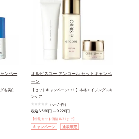
キャンペー
オルビスユー アンコール セットキャンペ
ーン
グも美白
【セットキャンペーン中！】本格エイジングスキ
ンケア
（-.-- / -件）
税込8,560円 ～9,220円
【特別セット価格 8/31まで】
キャンペーン
通販限定