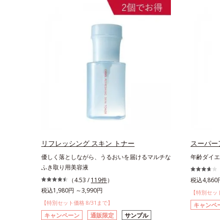
リフレッシング スキン トナー
スーパー
優しく落としながら、うるおいを届けるマルチな
年齢ダイエ
ふき取り用美容液
（4.53 /
119件
）
税込4,860
税込1,980円 ～3,990円
【特別セット
【特別セット価格 8/31まで】
キャンペ
キャンペーン
通販限定
サンプル