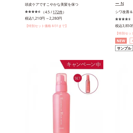
ー N
頭皮ケアですこやかな美髪を保つ
シワ改善＆
（4.5 /
172件
）
税込1,210円 ～2,280円
税込3,850
【特別セット価格 8/31まで】
【特別セット
NEW
サンプル