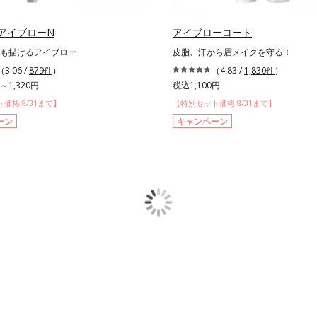
アイブローN
アイブローコート
も描けるアイブロー
皮脂、汗から眉メイクを守る！
（3.06 /
879件
）
（4.83 /
1,830件
）
～1,320円
税込1,100円
価格 8/31まで】
【特別セット価格 8/31まで】
ーン
キャンペーン