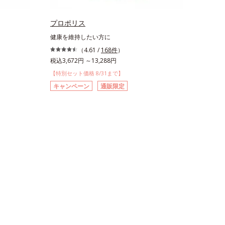
プロポリス
健康を維持したい方に
（4.61 /
168件
）
税込3,672円 ～13,288円
【特別セット価格 8/31まで】
キャンペーン
通販限定