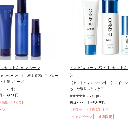
ル セットキャンペーン
オルビスユー ホワイト セット
ン
ャンペーン中！】根本原因にアプロー
ビ対策シリーズ
【セットキャンペーン中！】エイジン
も！欲張りスキンケア
（-.-- / -件）
円 ～4,690円
（5 /
1件
）
税込7,970円 ～8,630円
価格 8/31まで】
ーン
【特別セット価格 8/31まで】
キャンペーン
通販限定