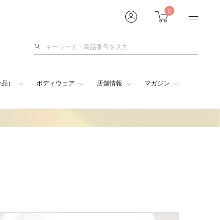
0
検
索
食品）
ボディウェア
店舗情報
マガジン