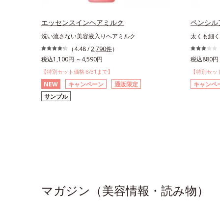
エッセンスインヘアミルク
ペンシル
洗い流さない美容液入りヘアミルク
太くも細く
（4.48 /
2,790件
）
税込1,100円 ～4,590円
税込880円 
【特別セット価格 8/31まで】
【特別セット
NEW
キャンペーン
通販限定
キャンペ
サンプル
マガジン（美容情報・読み物）