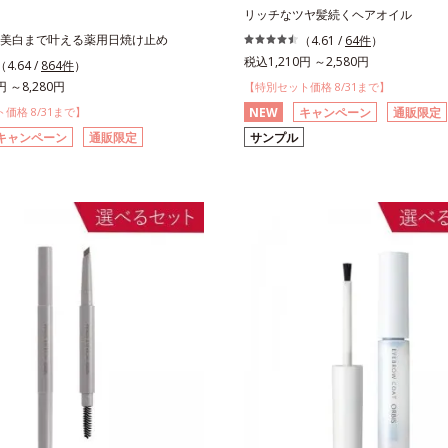
リッチなツヤ髪続くヘアオイル
美白まで叶える薬用日焼け止め
（4.61 /
64件
）
税込1,210円 ～2,580円
（4.64 /
864件
）
円 ～8,280円
【特別セット価格 8/31まで】
価格 8/31まで】
NEW
キャンペーン
通販限定
キャンペーン
通販限定
サンプル