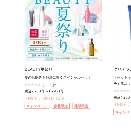
BEAUTY夏祭り
クリアフ
夏のお悩みを解決に導くスペシャルセット
【セットキ
チするニキ
（-.-- / -件）
税込2,750円 ～16,980円
税込4,280
【特別セット価格 8/10まで】
【特別セット
キャンペーン
数量限定
通販限定
キャンペ