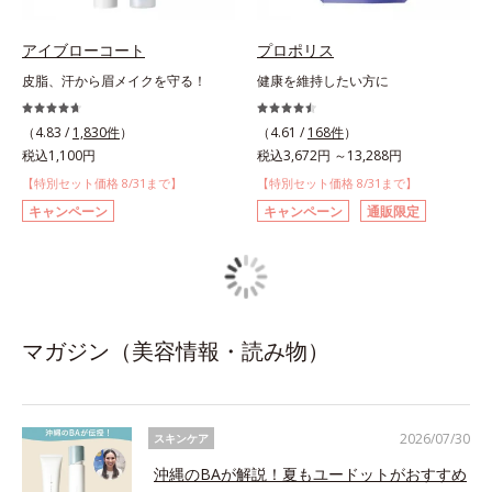
アイブローコート
プロポリス
皮脂、汗から眉メイクを守る！
健康を維持したい方に
（4.83 /
1,830件
）
（4.61 /
168件
）
税込1,100円
税込3,672円 ～13,288円
【特別セット価格 8/31まで】
【特別セット価格 8/31まで】
キャンペーン
キャンペーン
通販限定
マガジン（美容情報・読み物）
2026/07/30
スキンケア
沖縄のBAが解説！夏もユードットがおすすめ