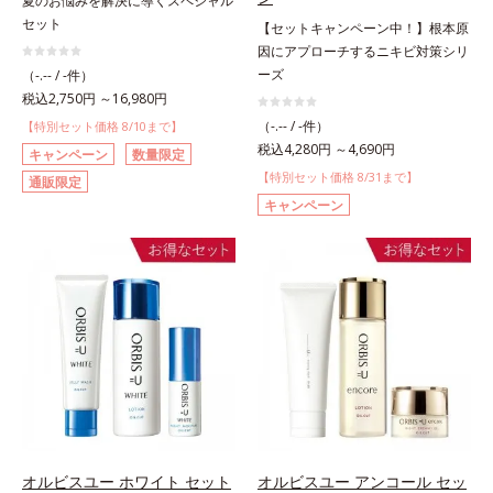
夏のお悩みを解決に導くスペシャル
セット
【セットキャンペーン中！】根本原
因にアプローチするニキビ対策シリ
ーズ
（-.-- / -件）
税込2,750円 ～16,980円
（-.-- / -件）
【特別セット価格 8/10まで】
税込4,280円 ～4,690円
キャンペーン
数量限定
【特別セット価格 8/31まで】
通販限定
キャンペーン
オルビスユー ホワイト セット
オルビスユー アンコール セッ