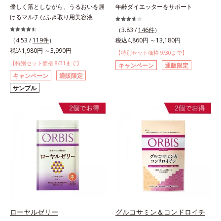
優しく落としながら、うるおいを届
年齢ダイエッターをサポート
けるマルチなふき取り用美容液
（3.83 /
146件
）
（4.53 /
119件
）
税込4,860円 ～13,180円
税込1,980円 ～3,990円
【特別セット価格 9/30まで】
【特別セット価格 8/31まで】
キャンペーン
通販限定
キャンペーン
通販限定
サンプル
ローヤルゼリー
グルコサミン＆コンドロイチ