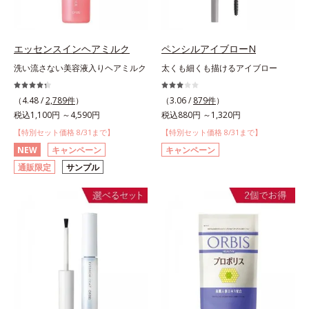
エッセンスインヘアミルク
ペンシルアイブローN
洗い流さない美容液入りヘアミルク
太くも細くも描けるアイブロー
（4.48 /
2,789件
）
（3.06 /
879件
）
税込1,100円 ～4,590円
税込880円 ～1,320円
【特別セット価格 8/31まで】
【特別セット価格 8/31まで】
NEW
キャンペーン
キャンペーン
通販限定
サンプル