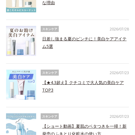
な理由
2026/07/28
スキンケア
日差し強まる夏のピンチに！美白ケアアイテ
ム5選
2026/07/23
スキンケア
【★4.3超え】クチコミで大人気の美白ケア
TOP3
2026/07/23
スキンケア
【ショート動画】夏肌のベタつきを一掃！新
発売のふきとり化粧水の使い方