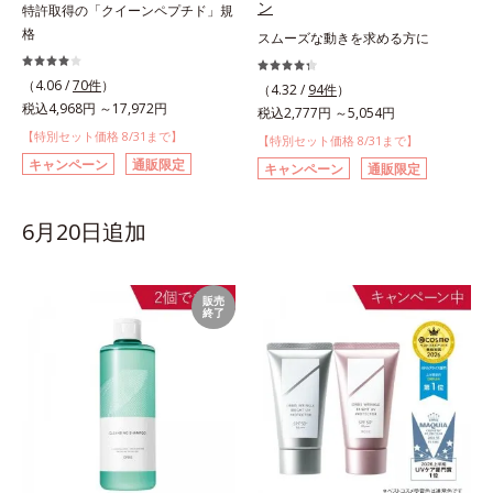
ン
特許取得の「クイーンペプチド」規
格
スムーズな動きを求める方に
（4.06 /
70件
）
（4.32 /
94件
）
税込4,968円 ～17,972円
税込2,777円 ～5,054円
【特別セット価格 8/31まで】
【特別セット価格 8/31まで】
キャンペーン
通販限定
キャンペーン
通販限定
6月20日追加
販売
終了