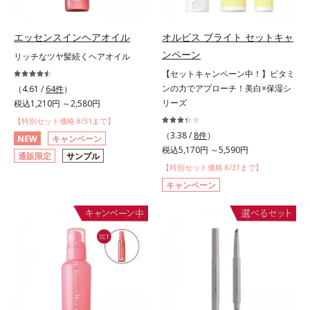
エッセンスインヘアオイル
オルビス ブライト セットキャ
ンペーン
リッチなツヤ髪続くヘアオイル
【セットキャンペーン中！】ビタミ
ンの力でアプローチ！美白×保湿シ
（4.61 /
64件
）
リーズ
税込1,210円 ～2,580円
【特別セット価格 8/31まで】
（3.38 /
8件
）
NEW
キャンペーン
税込5,170円 ～5,590円
通販限定
サンプル
【特別セット価格 8/31まで】
キャンペーン