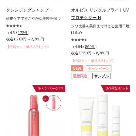
クレンジングシャンプー
オルビス リンクルブライトUV
プロテクター N
頭皮ケアですこやかな美髪を保つ
シワ改善＆美白まで叶える薬用日焼
け止め
（4.5 /
172件
）
税込1,210円 ～2,280円
（4.64 /
864件
）
【特別セット価格 8/31まで】
税込3,850円 ～8,280円
【特別セット価格 8/31まで】
NEW
キャンペーン
通販限定
サンプル