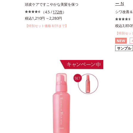
ー N
頭皮ケアですこやかな美髪を保つ
シワ改善＆
（4.5 /
172件
）
税込1,210円 ～2,280円
税込3,850
【特別セット価格 8/31まで】
【特別セット
NEW
サンプル