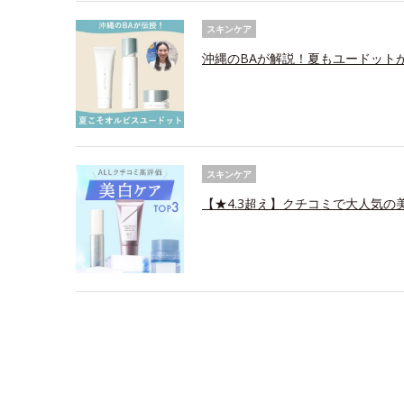
スキンケア
沖縄のBAが解説！夏もユードット
スキンケア
【★4.3超え】クチコミで大人気の美