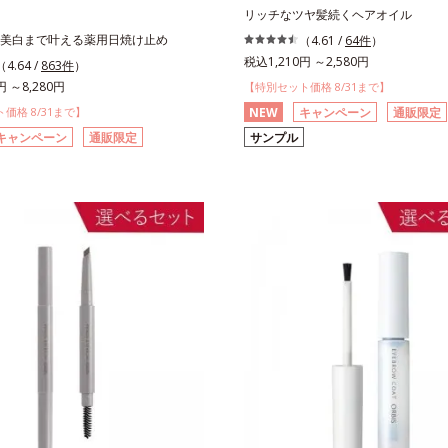
リッチなツヤ髪続くヘアオイル
美白まで叶える薬用日焼け止め
（4.61 /
64件
）
税込1,210円 ～2,580円
（4.64 /
863件
）
円 ～8,280円
【特別セット価格 8/31まで】
価格 8/31まで】
NEW
キャンペーン
通販限定
キャンペーン
通販限定
サンプル