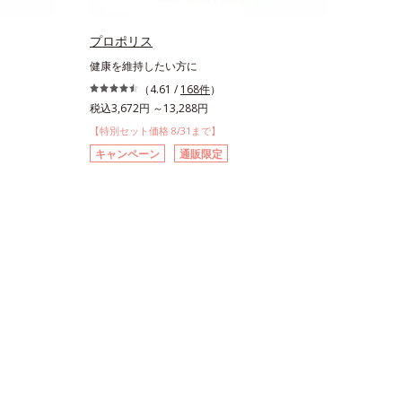
プロポリス
健康を維持したい方に
（4.61 /
168件
）
税込3,672円 ～13,288円
【特別セット価格 8/31まで】
キャンペーン
通販限定