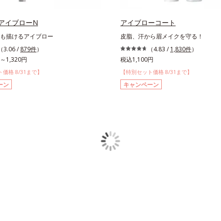
アイブローN
アイブローコート
も描けるアイブロー
皮脂、汗から眉メイクを守る！
（3.06 /
879件
）
（4.83 /
1,830件
）
～1,320円
税込1,100円
価格 8/31まで】
【特別セット価格 8/31まで】
ーン
キャンペーン