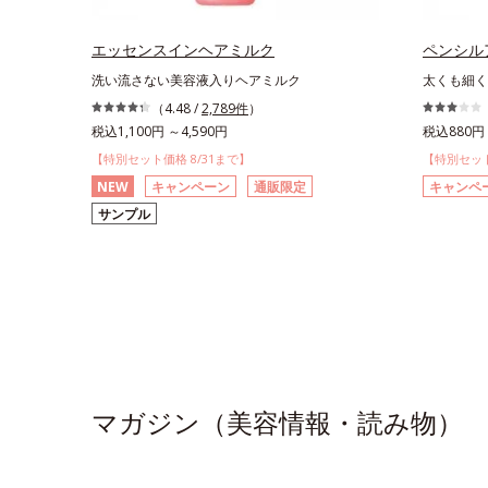
エッセンスインヘアミルク
ペンシル
洗い流さない美容液入りヘアミルク
太くも細く
（4.48 /
2,789件
）
税込1,100円 ～4,590円
税込880円 
【特別セット価格 8/31まで】
【特別セット
NEW
キャンペーン
通販限定
キャンペ
サンプル
マガジン（美容情報・読み物）