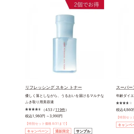
リフレッシング スキン トナー
スーパー
優しく落としながら、うるおいを届けるマルチな
年齢ダイエ
ふき取り用美容液
（4.53 /
119件
）
税込4,860
税込1,980円 ～3,990円
【特別セット
【特別セット価格 8/31まで】
キャンペ
キャンペーン
通販限定
サンプル