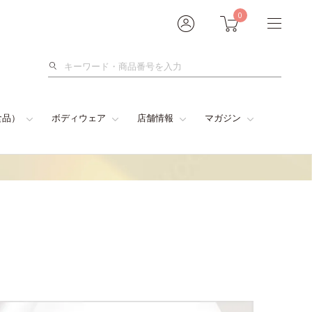
0
検
索
食品）
ボディウェア
店舗情報
マガジン