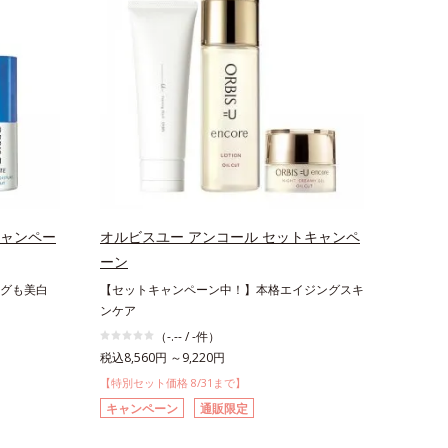
キャンペー
オルビスユー アンコール セットキャンペ
ーン
グも美白
【セットキャンペーン中！】本格エイジングスキ
ンケア
（-.-- / -件）
税込8,560円 ～9,220円
【特別セット価格 8/31まで】
キャンペーン
通販限定