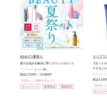
BEAUTY夏祭り
クリアフ
夏のお悩みを解決に導くスペシャルセット
【セットキ
チするニキ
（-.-- / -件）
税込2,750円 ～16,980円
税込4,280
【特別セット価格 8/10まで】
【特別セット
キャンペーン
数量限定
通販限定
キャンペ