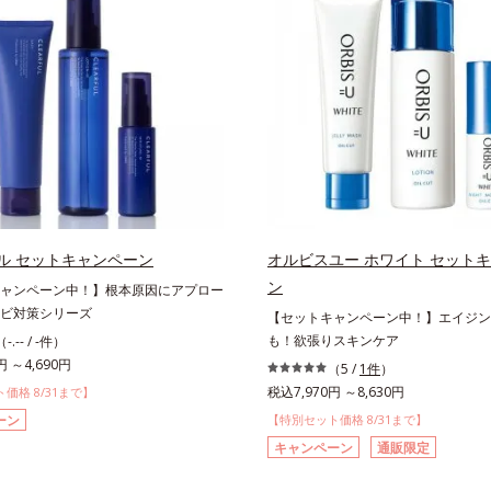
ル セットキャンペーン
オルビスユー ホワイト セット
ン
ャンペーン中！】根本原因にアプロー
ビ対策シリーズ
【セットキャンペーン中！】エイジン
も！欲張りスキンケア
（-.-- / -件）
円 ～4,690円
（5 /
1件
）
税込7,970円 ～8,630円
価格 8/31まで】
ーン
【特別セット価格 8/31まで】
キャンペーン
通販限定