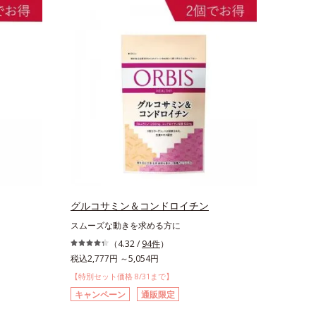
グルコサミン＆コンドロイチン
スムーズな動きを求める方に
（4.32 /
94件
）
税込2,777円 ～5,054円
【特別セット価格 8/31まで】
キャンペーン
通販限定