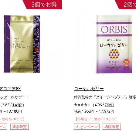
アロニアEX
ローヤルゼリー
ッターをサポート
特許取得の「クイーンペプチド」規格
（3.83 /
146件
）
（4.06 /
70件
）
円 ～13,180円
税込4,968円 ～17,972円
価格 9/30まで】
【特別セット価格 8/31まで】
ーン
通販限定
キャンペーン
通販限定