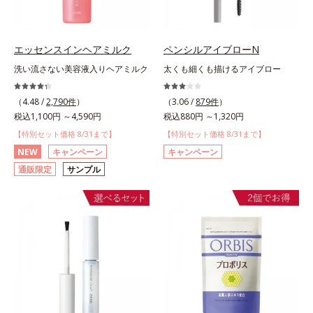
エッセンスインヘアミルク
ペンシルアイブローN
洗い流さない美容液入りヘアミルク
太くも細くも描けるアイブロー
（4.48 /
2,790件
）
（3.06 /
879件
）
税込1,100円 ～4,590円
税込880円 ～1,320円
【特別セット価格 8/31まで】
【特別セット価格 8/31まで】
NEW
キャンペーン
キャンペーン
通販限定
サンプル