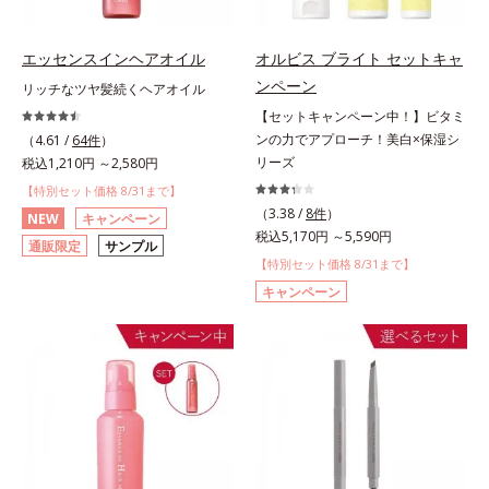
エッセンスインヘアオイル
オルビス ブライト セットキャ
ンペーン
リッチなツヤ髪続くヘアオイル
【セットキャンペーン中！】ビタミ
ンの力でアプローチ！美白×保湿シ
（4.61 /
64件
）
リーズ
税込1,210円 ～2,580円
【特別セット価格 8/31まで】
（3.38 /
8件
）
NEW
キャンペーン
税込5,170円 ～5,590円
通販限定
サンプル
【特別セット価格 8/31まで】
キャンペーン