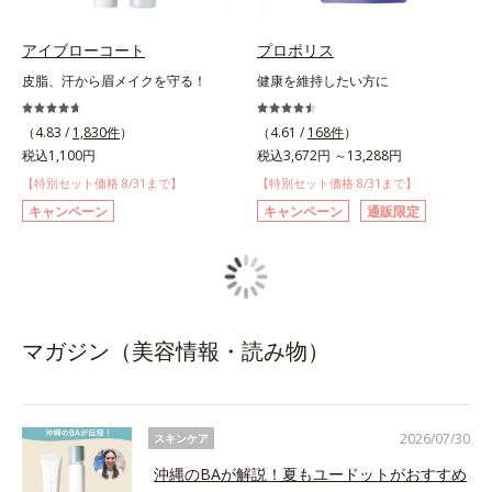
アイブローコート
プロポリス
皮脂、汗から眉メイクを守る！
健康を維持したい方に
（4.83 /
1,830件
）
（4.61 /
168件
）
税込1,100円
税込3,672円 ～13,288円
【特別セット価格 8/31まで】
【特別セット価格 8/31まで】
キャンペーン
キャンペーン
通販限定
マガジン（美容情報・読み物）
2026/07/30
スキンケア
沖縄のBAが解説！夏もユードットがおすすめ