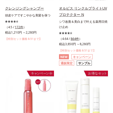
クレンジングシャンプー
オルビス リンクルブライトUV
プロテクター N
頭皮ケアですこやかな美髪を保つ
シワ改善＆美白まで叶える薬用日焼
け止め
（4.5 /
172件
）
税込1,210円 ～2,280円
（4.64 /
864件
）
【特別セット価格 8/31まで】
税込3,850円 ～8,280円
【特別セット価格 8/31まで】
NEW
キャンペーン
通販限定
サンプル