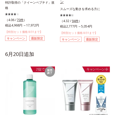
ン
特許取得の「クイーンペプチド」規
格
スムーズな動きを求める方に
（4.06 /
70件
）
（4.32 /
94件
）
税込4,968円 ～17,972円
税込2,777円 ～5,054円
【特別セット価格 8/31まで】
【特別セット価格 8/31まで】
キャンペーン
通販限定
キャンペーン
通販限定
6月20日追加
販売
終了