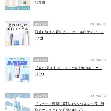
な理由
2026/07/28
スキンケア
日差し強まる夏のピンチに！美白ケアアイテ
ム5選
2026/07/23
スキンケア
【★4.3超え】クチコミで大人気の美白ケア
TOP3
2026/07/23
スキンケア
【ショート動画】夏肌のベタつきを一掃！新
発売のふきとり化粧水の使い方