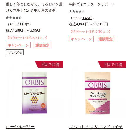
優しく落としながら、うるおいを届
年齢ダイエッターをサポート
けるマルチなふき取り用美容液
（3.83 /
146件
）
（4.53 /
119件
）
税込4,860円 ～13,180円
税込1,980円 ～3,990円
【特別セット価格 9/30まで】
【特別セット価格 8/31まで】
キャンペーン
通販限定
キャンペーン
通販限定
サンプル
ローヤルゼリー
グルコサミン＆コンドロイチ