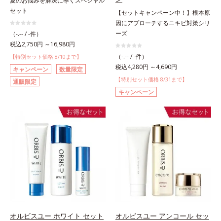
夏のお悩みを解決に導くスペシャル
セット
【セットキャンペーン中！】根本原
因にアプローチするニキビ対策シリ
ーズ
（-.-- / -件）
税込2,750円 ～16,980円
（-.-- / -件）
【特別セット価格 8/10まで】
税込4,280円 ～4,690円
キャンペーン
数量限定
【特別セット価格 8/31まで】
通販限定
キャンペーン
オルビスユー ホワイト セット
オルビスユー アンコール セッ