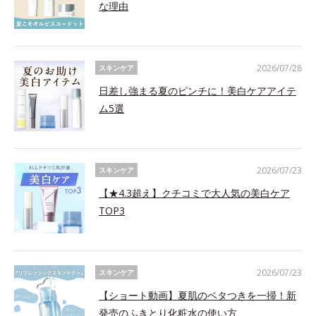
な理由
2026/07/28
スキンケア
日差し強まる夏のピンチに！美白ケアアイテ
ム5選
2026/07/23
スキンケア
【★4.3超え】クチコミで大人気の美白ケア
TOP3
2026/07/23
スキンケア
【ショート動画】夏肌のベタつきを一掃！新
発売のふきとり化粧水の使い方