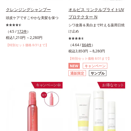
クレンジングシャンプー
オルビス リンクルブライトUV
プロテクター N
頭皮ケアですこやかな美髪を保つ
シワ改善＆美白まで叶える薬用日焼
け止め
（4.5 /
172件
）
税込1,210円 ～2,280円
（4.64 /
864件
）
【特別セット価格 8/31まで】
税込3,850円 ～8,280円
【特別セット価格 8/31まで】
NEW
キャンペーン
通販限定
サンプル