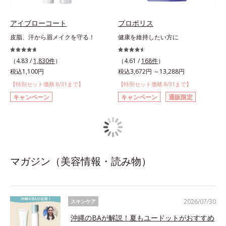
アイブローコート
プロポリス
皮脂、汗から眉メイクを守る！
健康を維持したい方に
（4.83 /
1,830件
）
（4.61 /
168件
）
税込1,100円
税込3,672円 ～13,288円
【特別セット価格 8/31まで】
【特別セット価格 8/31まで】
キャンペーン
キャンペーン
通販限定
マガジン（美容情報・読み物）
2026/07/30
スキンケア
沖縄のBAが解説！夏もユードットがおすすめ