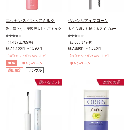
エッセンスインヘアミルク
ペンシルアイブローN
洗い流さない美容液入りヘアミルク
太くも細くも描けるアイブロー
（4.48 /
2,789件
）
（3.06 /
879件
）
税込1,100円 ～4,590円
税込880円 ～1,320円
【特別セット価格 8/31まで】
【特別セット価格 8/31まで】
NEW
キャンペーン
キャンペーン
通販限定
サンプル