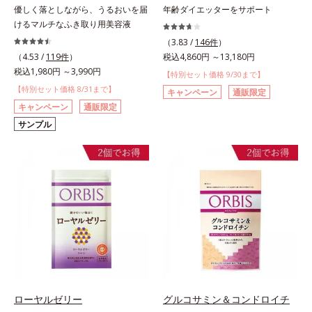
優しく落としながら、うるおいを届
年齢ダイエッターをサポート
けるマルチなふき取り用美容液
（3.83 /
146件
）
（4.53 /
119件
）
税込4,860円 ～13,180円
税込1,980円 ～3,990円
【特別セット価格 9/30まで】
【特別セット価格 8/31まで】
キャンペーン
通販限定
キャンペーン
通販限定
サンプル
ローヤルゼリー
グルコサミン＆コンドロイチ