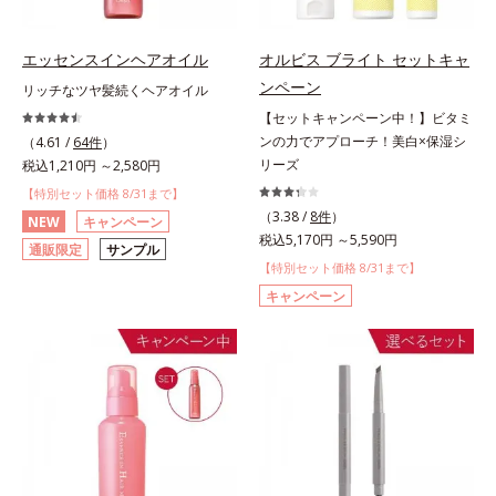
エッセンスインヘアオイル
オルビス ブライト セットキャ
ンペーン
リッチなツヤ髪続くヘアオイル
【セットキャンペーン中！】ビタミ
ンの力でアプローチ！美白×保湿シ
（4.61 /
64件
）
リーズ
税込1,210円 ～2,580円
【特別セット価格 8/31まで】
（3.38 /
8件
）
NEW
キャンペーン
税込5,170円 ～5,590円
通販限定
サンプル
【特別セット価格 8/31まで】
キャンペーン