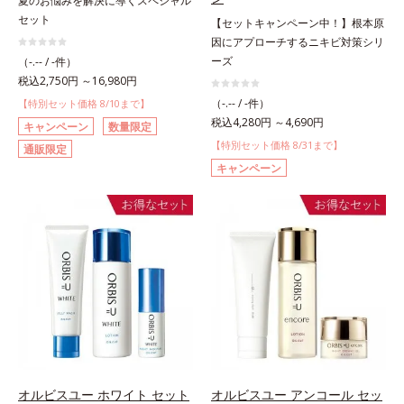
夏のお悩みを解決に導くスペシャル
セット
【セットキャンペーン中！】根本原
因にアプローチするニキビ対策シリ
ーズ
（-.-- / -件）
税込2,750円 ～16,980円
（-.-- / -件）
【特別セット価格 8/10まで】
税込4,280円 ～4,690円
キャンペーン
数量限定
【特別セット価格 8/31まで】
通販限定
キャンペーン
オルビスユー ホワイト セット
オルビスユー アンコール セッ