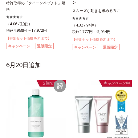
ン
特許取得の「クイーンペプチド」規
格
スムーズな動きを求める方に
（4.06 /
70件
）
（4.32 /
94件
）
税込4,968円 ～17,972円
税込2,777円 ～5,054円
【特別セット価格 8/31まで】
【特別セット価格 8/31まで】
キャンペーン
通販限定
キャンペーン
通販限定
6月20日追加
販売
終了