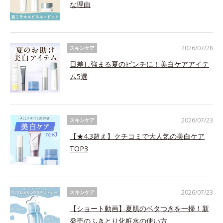
な理由
2026/07/28
スキンケア
日差し強まる夏のピンチに！美白ケアアイテ
ム5選
2026/07/23
スキンケア
【★4.3超え】クチコミで大人気の美白ケア
TOP3
2026/07/23
スキンケア
【ショート動画】夏肌のベタつきを一掃！新
発売のふきとり化粧水の使い方