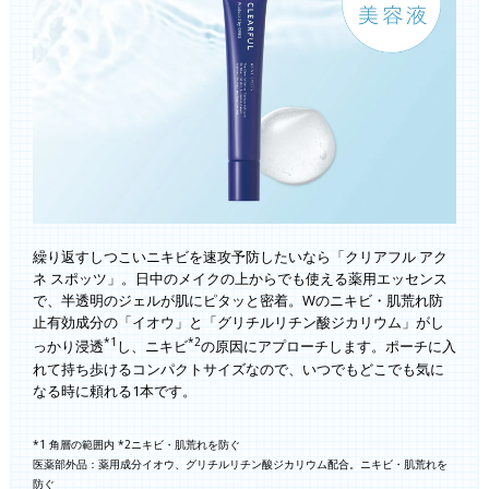
繰り返すしつこいニキビを速攻予防したいなら「クリアフル アク
ネ スポッツ」。日中のメイクの上からでも使える薬用エッセンス
で、半透明のジェルが肌にピタッと密着。Wのニキビ・肌荒れ防
止有効成分の「イオウ」と「グリチルリチン酸ジカリウム」がし
*1
*2
っかり浸透
し、ニキビ
の原因にアプローチします。ポーチに入
れて持ち歩けるコンパクトサイズなので、いつでもどこでも気に
なる時に頼れる1本です。
*1 角層の範囲内 *2ニキビ・肌荒れを防ぐ
医薬部外品：薬用成分イオウ、グリチルリチン酸ジカリウム配合。ニキビ・肌荒れを
防ぐ