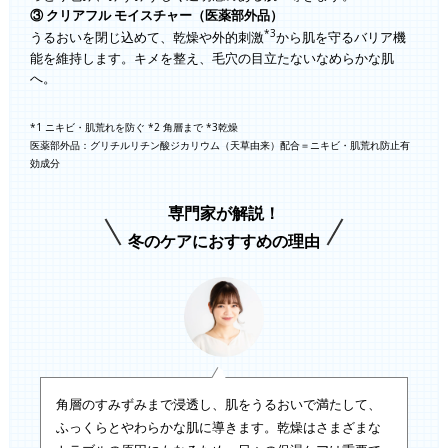
③ クリアフル モイスチャー（医薬部外品）
*3
うるおいを閉じ込めて、乾燥や外的刺激
から肌を守るバリア機
能を維持します。キメを整え、毛穴の目立たないなめらかな肌
へ。
*1 ニキビ・肌荒れを防ぐ *2 角層まで *3乾燥
医薬部外品：グリチルリチン酸ジカリウム（天草由来）配合＝ニキビ・肌荒れ防止有
効成分
専門家が解説！
冬のケアにおすすめの理由
角層のすみずみまで浸透し、肌をうるおいで満たして、
ふっくらとやわらかな肌に導きます。乾燥はさまざまな