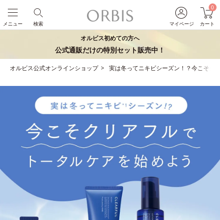
0
メニュー
検索
マイページ
カート
オルビス初めての方へ
公式通販だけの特別セット販売中！
オルビス公式オンラインショップ
実は冬ってニキビシーズン！？今こそク