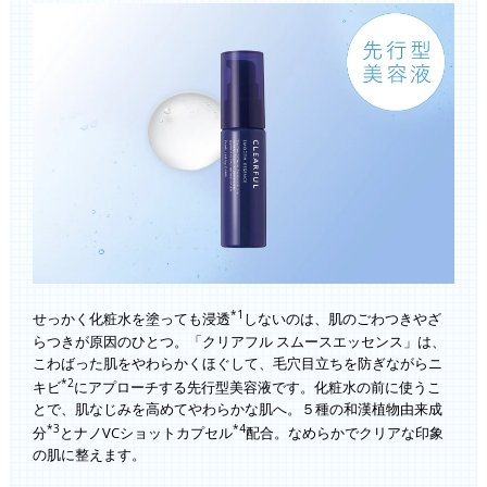
*1
せっかく化粧水を塗っても浸透
しないのは、肌のごわつきやざ
らつきが原因のひとつ。「クリアフル スムースエッセンス」は、
こわばった肌をやわらかくほぐして、毛穴目立ちを防ぎながらニ
*2
キビ
にアプローチする先行型美容液です。化粧水の前に使うこ
とで、肌なじみを高めてやわらかな肌へ。５種の和漢植物由来成
*3
*4
分
とナノVCショットカプセル
配合。なめらかでクリアな印象
の肌に整えます。