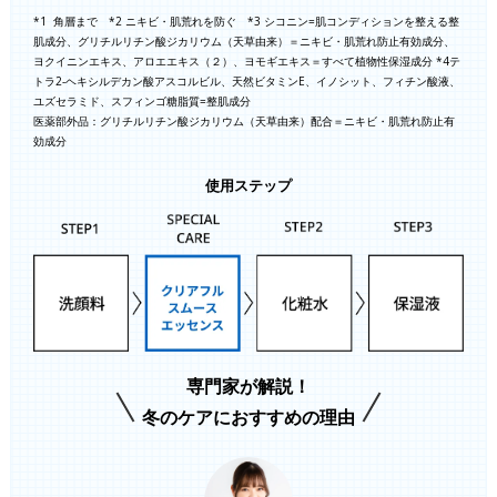
*1 角層まで *2 ニキビ・肌荒れを防ぐ *3 シコニン=肌コンディションを整える整
肌成分、グリチルリチン酸ジカリウム（天草由来）＝ニキビ・肌荒れ防止有効成分、
ヨクイニンエキス、アロエエキス（２）、ヨモギエキス＝すべて植物性保湿成分 *4テ
トラ2-ヘキシルデカン酸アスコルビル、天然ビタミンE、イノシット、フィチン酸液、
ユズセラミド、スフィンゴ糖脂質=整肌成分
医薬部外品：グリチルリチン酸ジカリウム（天草由来）配合＝ニキビ・肌荒れ防止有
効成分
使用ステップ
専門家が解説！
冬のケアにおすすめの理由