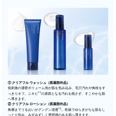
① クリアフル ウォッシュ（医薬部外品）
低刺激の濃密ボリューム泡が肌を包み込み、毛穴汚れや角栓をす
*1
っきりオフ。ニキビ
の原因となる汚れを残さず、すこやかな肌
へ導きます。
② クリアフル ローション（医薬部外品）
*2
角層までうるおいがグングン浸透
。乾燥でゆらぎがちな肌をし
っとり包み、みずみずしく透明感のある肌へ導きます。