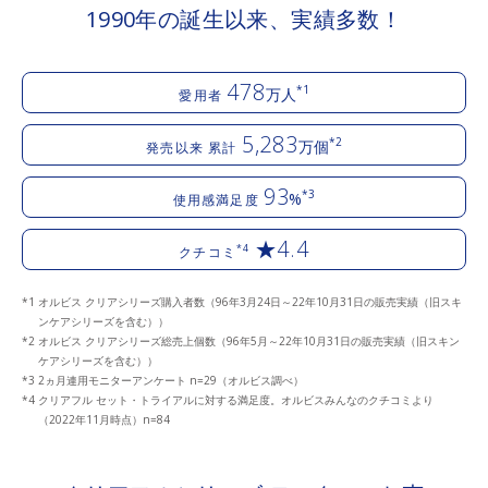
1990年の誕生以来、実績多数！
478
*1
万人
愛用者
5,283
*2
万個
発売以来 累計
93
*3
%
使用感満足度
★4.4
*4
クチコミ
オルビス クリアシリーズ購入者数（96年3月24日～22年10月31日の販売実績（旧スキ
ンケアシリーズを含む））
オルビス クリアシリーズ総売上個数（96年5月～22年10月31日の販売実績（旧スキン
ケアシリーズを含む））
2ヵ月連用モニターアンケート n=29（オルビス調べ）
クリアフル セット・トライアルに対する満足度。オルビスみんなのクチコミより
（2022年11月時点）n=84