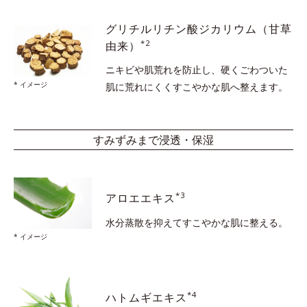
グリチルリチン酸ジカリウム
（甘草
*2
由来）
ニキビや肌荒れを防止し、硬くごわついた
* イメージ
肌に
荒れにくくすこやかな肌へ整えます。
すみずみまで浸透・保湿
*3
アロエエキス
水分蒸散を抑えて
すこやかな肌に整える。
* イメージ
*4
ハトムギエキス