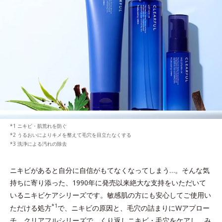
ニキビ・肌荒れを防ぐ
うるおいによりキメを整えて毛穴を目立たなくする
洗浄による汚れの除去
ニキビがあると自分に自信がもてなくなってしまう…。
そんな気
持ちに寄り添った、1990年に発売以来絶大な支持をいただいて
いるニキビケアシリーズです。
敏感肌の方にも安心してご使用い
*1
ただける処方
で、ニキビの原因と、毛穴の詰まりにWアプロー
チ。
クリアフルシリーズで、くり返しニキビ・毛穴をケアし、み