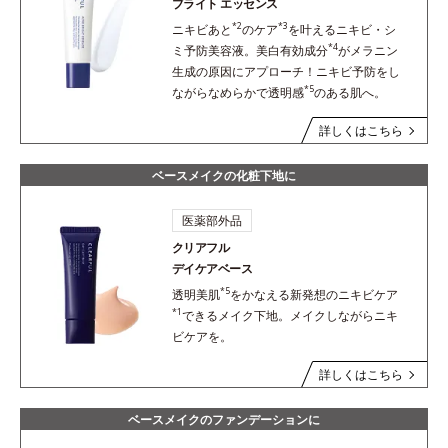
ブライト エッセンス
*2
*3
ニキビあと
のケア
を叶えるニキビ・シ
*4
ミ予防美容液。美白有効成分
がメラニン
生成の原因にアプローチ！ニキビ予防をし
*5
ながらなめらかで透明感
のある肌へ。
詳しくはこちら
ベースメイクの化粧下地に
医薬部外品
クリアフル
デイケアベース
*5
透明美肌
をかなえる新発想のニキビケア
*1
できるメイク下地。メイクしながらニキ
ビケアを。
詳しくはこちら
ベースメイクのファンデーションに