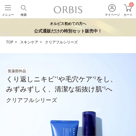
0
メニュー
検索
マイページ
カート
オルビス初めての方へ
公式通販だけの特別セット販売中！
TOP
スキンケア
クリアフルシリーズ
医薬部外品
くり返しニキビ
や毛穴ケア
をし、
*1
*2
みずみずしく、清潔な垢抜け肌
へ
*3
クリアフルシリーズ