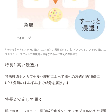
* テトラ2-ヘキシルデカン酸アスコルビル、天然ビタミンE、イノシット、フィチン酸、ユ
ズセラミド、スフィンゴ糖脂質＝肌をなめらかに整える整肌成分。
特長1 高い浸透力
特殊技術ナノカプセル化技術によって肌への浸透が約10倍に
UP！
角層のすみずみまで成分を届けます。
特長2 安定して届く
肌にやさしいセラミド類似成分由来で、ナノカプセルのまま浸透