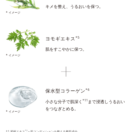
キメを整え、うるおいを保つ。
* イメージ
*5
ヨモギエキス
肌をすこやかに保つ。
* イメージ
*6
保水型コラーゲン
*11
小さな分子で肌深く
まで浸透し
うるおい
をつなぎとめる。
* イメージ
*7
*1 紫根エキス
＝肌コンディションを整える整肌成分