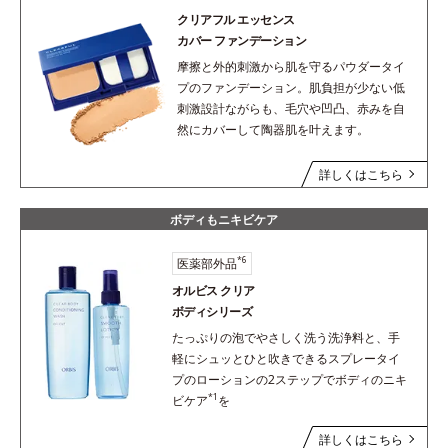
クリアフル エッセンス
カバー ファンデーション
摩擦と外的刺激から肌を守るパウダータイ
プのファンデーション。肌負担が少ない低
刺激設計ながらも、毛穴や凹凸、赤みを自
然にカバーして陶器肌を叶えます。
詳しくはこちら
ボディもニキビケア
*6
医薬部外品
オルビス クリア
ボディシリーズ
たっぷりの泡でやさしく洗う洗浄料と、手
軽にシュッとひと吹きできるスプレータイ
プのローションの2ステップでボディのニキ
*1
ビケア
を
詳しくはこちら