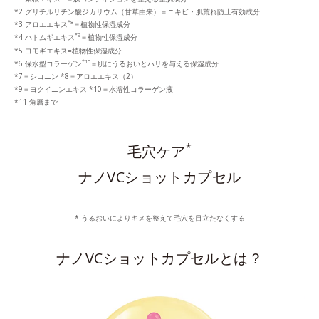
*2 グリチルリチン酸ジカリウム（甘草由来）＝ニキビ・肌荒れ防止有効成分
*8
*3 アロエエキス
＝植物性保湿成分
*9
*4 ハトムギエキス
＝植物性保湿成分
*5 ヨモギエキス=植物性保湿成分
*10
*6 保水型コラーゲン
＝肌にうるおいとハリを与える保湿成分
*7＝シコニン *8＝アロエエキス（2）
*9＝ヨクイニンエキス *10＝水溶性コラーゲン液
*11 角層まで
*
毛穴ケア
ナノVCショットカプセル
* うるおいによりキメを整えて毛穴を目立たなくする
ナノVCショットカプセルとは？