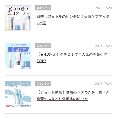
2026/07/28
スキンケア
日差し強まる夏のピンチに！美白ケアアイテ
ム5選
2026/07/23
スキンケア
【★4.3超え】クチコミで大人気の美白ケア
TOP3
2026/07/23
スキンケア
【ショート動画】夏肌のベタつきを一掃！新
発売のふきとり化粧水の使い方