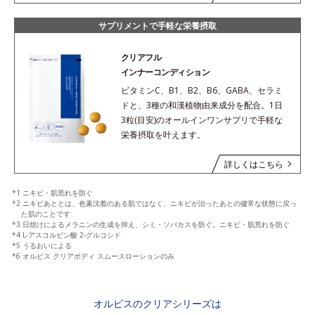
サプリメントで手軽な栄養摂取
クリアフル
インナーコンディション
ビタミンC、B1、B2、B6、GABA、セラミ
ドと、3種の和漢植物由来成分を配合。1日
3粒(目安)のオールインワンサプリで手軽な
栄養摂取を叶えます。
詳しくはこちら
*1 ニキビ・肌荒れを防ぐ
*2 ニキビあととは、色素沈着のある肌ではなく、ニキビが治ったあとの健常な状態に戻っ
た肌のことです
*3 日焼けによるメラニンの生成を抑え、シミ・ソバカスを防ぐ。ニキビ・肌荒れを防ぐ
*4 L-アスコルビン酸 2-グルコシド
*5 うるおいによる
*6 オルビス クリアボディ スムースローションのみ
オルビスのクリアシリーズは