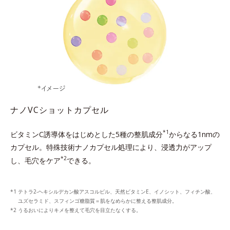
ナノVCショットカプセル
*1
ビタミンC誘導体をはじめとした5種の整肌成分
からなる1nmの
カプセル。
特殊技術ナノカプセル処理により、浸透力がアップ
*2
し、毛穴をケア
できる。
テトラ2-ヘキシルデカン酸アスコルビル、天然ビタミンE、イノシット、フィチン酸、
ユズセラミド、スフィンゴ糖脂質＝肌をなめらかに整える整肌成分。
うるおいによりキメを整えて毛穴を目立たなくする。