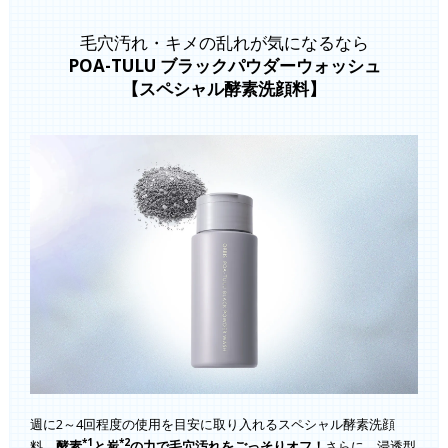
毛穴汚れ・キメの乱れが気になるなら
POA-TULU ブラックパウダーウォッシュ
【スペシャル酵素洗顔料】
週に2～4回程度の使用を目安に取り入れるスペシャル酵素洗顔
*1
*2
料。
酵素
と炭
の力で毛穴汚れをごっそりオフ！
さらに、浸透型