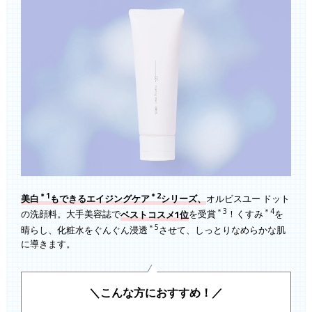
＊1
＊2
美白
もできるエイジングケア
シリーズ、
オルビスユー ドット
＊3
＊4
の洗顔料。大手美容誌で
ベストコスメ1位
を受賞
！くすみ
を
＊5
晴らし、化粧水をぐんぐん浸透
させて、しっとりなめらかな肌
に導きます。
＼こんな方におすすめ！／