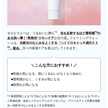
*3
*4
オルビスユーは、うるおいに満ち
、
光を反射するほど透明感
の
ある肌へ導く”美発光”スキンケアシリーズ。
フォーミングウォッ
シュは、
化粧水のなじみをよくする「ハイドロキャッチ成分ＥＸ
*5
」配合。
日々の保湿ケアを底上げしてくれます。
＼こんな方におすすめ！／
■乾燥が気になる、肌にうるおいがなくなり始めた
■透明感がなく、くすみが気になる
■肌荒れが気になる
*1 角質肥厚による *2 汚れによる *3 角層の範囲内 *4 うるおいによる *5 サン
ゴ草抽出液・塩化ジメチルジアリルアンモニウム・アクリルアミド共重合体配
合＝化粧水のなじみをよくする保湿成分