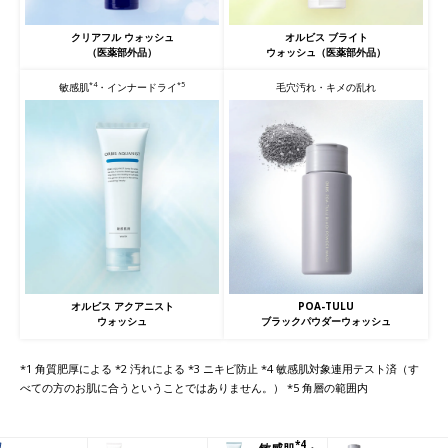
クリアフル ウォッシュ
オルビス ブライト
（医薬部外品）
ウォッシュ（医薬部外品）
*4
*5
毛穴汚れ・キメの乱れ
敏感肌
・インナードライ
POA-TULU
オルビス アクアニスト
ブラックパウダーウォッシュ
ウォッシュ
*1 角質肥厚による *2 汚れによる *3 ニキビ防止 *4 敏感肌対象連用テスト済（す
べての方のお肌に合うということではありません。） *5 角層の範囲内
*4