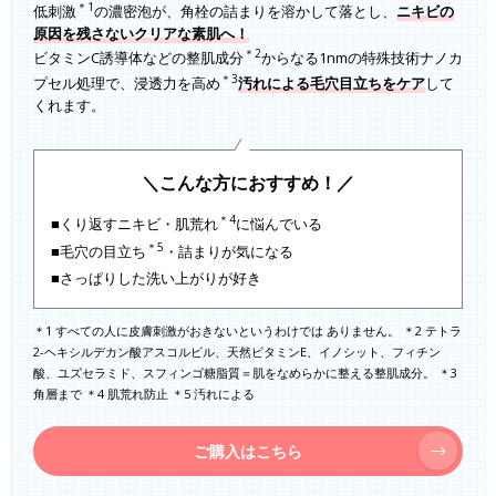
＊1
低刺激
の濃密泡が、角栓の詰まりを溶かして落とし、
ニキビの
原因を残さないクリアな素肌へ！
＊2
ビタミンC誘導体などの整肌成分
からなる1nmの特殊技術ナノカ
＊3
プセル処理で、浸透力を高め
汚れによる毛穴目立ちをケア
して
くれます。
＼こんな方におすすめ！／
＊4
■くり返すニキビ・肌荒れ
に悩んでいる
＊5
■毛穴の目立ち
・詰まりが気になる
■さっぱりした洗い上がりが好き
＊1 すべての人に皮膚刺激がおきないというわけでは ありません。 ＊2 テトラ
2-ヘキシルデカン酸アスコルビル、天然ビタミンE、イノシット、フィチン
酸、ユズセラミド、スフィンゴ糖脂質＝肌をなめらかに整える整肌成分。 ＊3
角層まで ＊4 肌荒れ防止 ＊5 汚れによる
ご購入はこちら