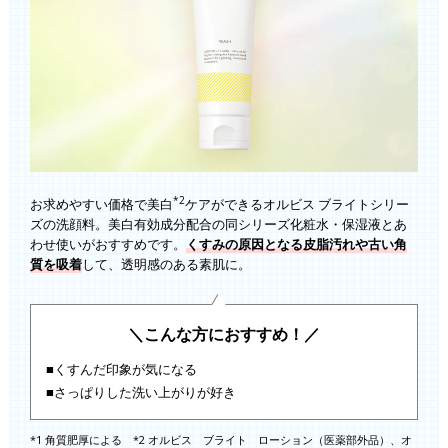
*2
お求めやすい価格で美白
ケアができるオルビス ブライトシリー
ズの洗顔料。美白有効成分配合の同シリーズ化粧水・保湿液とあ
わせ使いがおすすめです。
くすみの原因となる皮脂汚れや古い角
質を吸着
して、透明感のある素肌に。
＼こんな方におすすめ！／
■くすんだ印象が気になる
■さっぱりした洗い上がりが好き
*1 角質肥厚による *2 オルビス ブライト ローション（医薬部外品）、オ