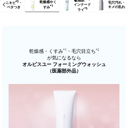
敏感肌
・
*3
乾燥感やく
毛穴汚れ・
ニキビ
・
インナード
*1
キメの乱れ
ベタつき
すみ
*5
ライ
乾燥感・くすみ
・毛穴目立ち
*1
*2
が気になるなら
オルビスユー フォーミングウォッシュ
（医薬部外品）