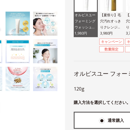
オルビスユー
【夏祭り】毛
【
フォーミング
穴汚れすっき
穴
ウォッシュ
りクレンジン
り
（医薬部外
1,980円
グ＆洗顔セッ
3,980円
グ
3
品）
ト
ト
キャンペーン
数量限定
オルビスユー フォー
120g
購入方法を選択してください
通常購入