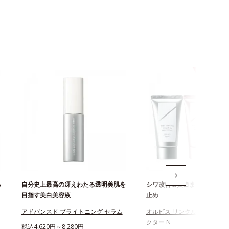
ハ
自分史上最高の冴えわたる透明美肌を
シワ改善＆美白まで叶える薬
目指す美白美容液
止め
アドバンスド ブライトニング セラム
オルビス リンクルブライトU
クター N
税込4,620円～8,280円