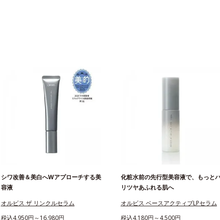
シワ改善＆美白へWアプローチする美
化粧水前の先行型美容液で、もっと
容液
リツヤあふれる肌へ
オルビス ザ リンクルセラム
オルビス ベースアクティブLPセラム
税込4,950円～16,980円
税込4,180円～4,500円