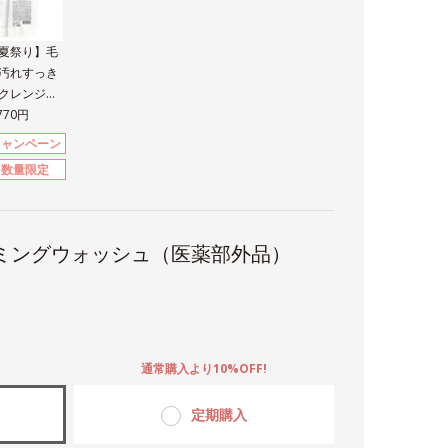
夏祭り】毛
汚れすっき
クレンジン
＆洗顔セッ
,770円
キャンペーン
数量限定
ミングウォッシュ（医薬部外品）
。
通常購入より10%OFF!
定期購入