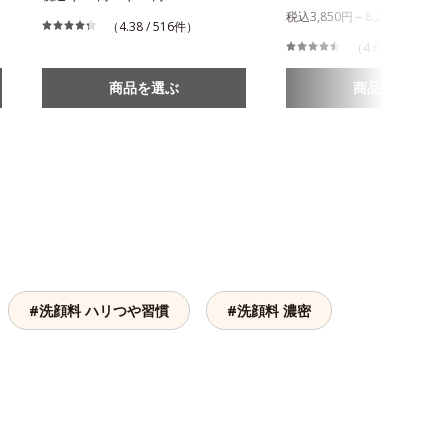
税込3,850円～8,280円
（4.38 / 516件）
（4.64 / 864件）
商品を選ぶ
商品を選ぶ
#洗顔料 ハリつや習慣
#洗顔料 濃密