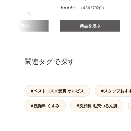
310円
（4.36 / 792件）
（3.76 / 229件）
商品を選ぶ
商品を選ぶ
関連タグで探す
#ベストコスメ受賞 オルビス
#スタッフおす
#洗顔料 くすみ
#洗顔料 毛穴つるん肌