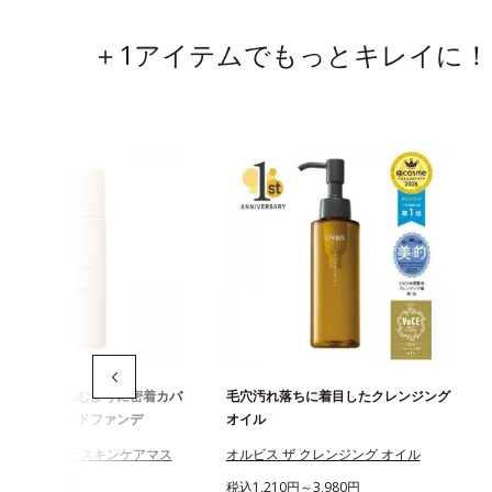
＋1アイテムでもっとキレイに！
ずしくとけ込むように密着カバ
毛穴汚れ落ちに着目したクレンジング
穴レスリキッドファンデ
オイル
スユー カラースキンケアマス
オルビス ザ クレンジング オイル
ンデーション
税込1,210円～3,980円