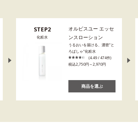
オルビスユー エッセ
STEP2
ンスローション
化粧水
うるおいを届ける、濃密"と
ろぱしゃ"化粧水
(4.49 / 474件)
税込2,750円～2,970円
商品を選ぶ