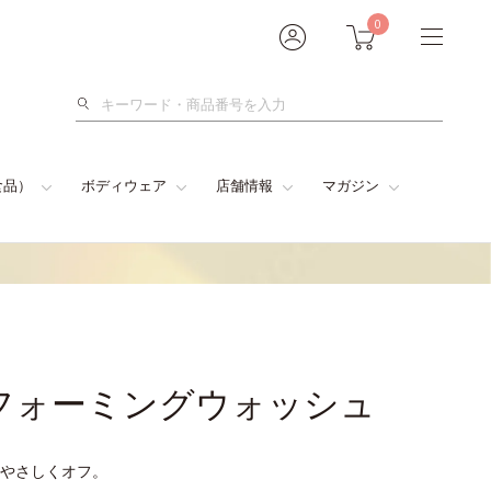
0
検
索
食品）
ボディウェア
店舗情報
マガジン
フォーミングウォッシュ
やさしくオフ。