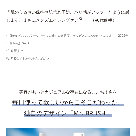
「肌のうるおい保持や肌荒れ予防、ハリ感がアップしたように感
*2
じます。まさにメンズエイジングケア
！」（40代前半）
* 旧オルビスミスターシリーズに対する満足度。オルビスみんなのクチコミより（2022年
10月時点）n=84
*1 角層まで
*2 年齢に応じたお手入れのこと
美容がもっとカジュアルな存在になるここちよさを
毎日使って欲しいからこそこだわった、
独自のデザイン「Mr. BRUSH」