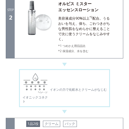
オルビス ミスター
エッセンスローション
STEP
2
*2
美容液成分90%以上
配合。うる
おいを与え、保ち、ごわつきがち
な男性肌をなめらかに整えること
で次に使うクリームをなじみやす
く。
つめかえ用旧品比
保湿成分、水を含む
イオンの力で化粧水とクリームがなじむ
イオニックコネク
ト
1品2役
クリーム
パック