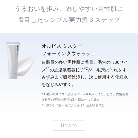
うるおいを拒み、逃しやすい男性肌に
着目したシンプル実力派３ステップ
オルビス ミスター
フォーミングウォッシュ
皮脂量の多い男性肌に着目。毛穴の1/30サイ
*1
*2
ズ
の皮脂吸着微粒子
が、毛穴の汚れをす
みずみまで吸着洗浄し、次に使用する化粧水
をなじみやすく。
*1 毛穴のサイズ（およそ250～400㎛）にたいして、皮脂吸着
微粒子の平均粒子径は8～13㎛として算出
*2 無水ケイ酸＝毛穴より小さい皮脂吸着成分
How to