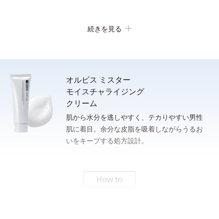
続きを見る
オルビス ミスター
モイスチャライジング
クリーム
肌から水分を逃しやすく、テカりやすい男性
肌に着目。余分な皮脂を吸着しながらうるお
洗顔後、清潔な手のひらに適量（ポンプ２プッシュまたは、100
いをキープする処方設計。
さっと泡立てられるもっちり濃密泡。忙しい朝のスキンケア時間
円硬貨１枚程度）をとり、下から上へ、包み込むように肌にやさ
の短縮に。
しくなじませます。
* 従来品とミスターフォーミングウォッシュの１％水溶液をメスシリンダーにそれぞれ測
りとり、上下に強く3回振ったときの泡の嵩目盛りを測定する。N＝3, P<0.05, student t-
How to
test ＜ポーラ化成研究所調べ＞
パシャっとはじけるローション