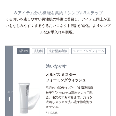
８アイテム分の機能を集約！シンプル3ステップ
うるおいを逃しやすい男性肌の特徴に着目し、アイテム同士が互
いをなじみやすくするうるおいコネクト設計が進化。よりシンプ
ルなお手入れを実現。
1品3役
洗顔料
先行型美容液
シェービングフォーム
洗いながす
オルビス ミスター
フォーミングウォッシュ
*2
毛穴の1/30サイズ
、“皮脂吸着微
STEP
*3
*4
粒子
”とモロッコ溶岩クレイ
配
合。毛穴のすみずみまで、汚れを
1
吸着しスッキリ洗い流す濃密泡ウ
ォッシュ。
旧品比