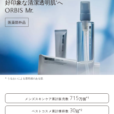
好印象な清潔透明肌
へ
*
医薬部外品
* うるおいによる透明感のある肌
715
*1
万個
メンズスキンケア累計販売数
30
*2
冠
ベストコスメ累計獲得数