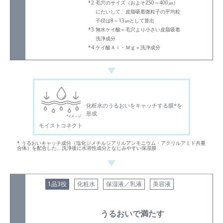
毛穴のサイズ（およそ250～400㎛）
にたいして、皮脂吸着微粒子の平均粒
子径は8～13㎛として算出
無水ケイ酸＝毛穴より小さい皮脂吸着
洗浄成分
ケイ酸Ａｌ・Ｍｇ＝洗浄成分
化粧水のうるおいをキャッチする膜*を
形成
モイストコネクト
* うるおいキャッチ成分（塩化ジメチルジアリルアンモニウム・アクリルアミド共重
合体）を配合した、洗浄後に水溶性成分となじみやすい保湿膜
1品3役
化粧水
保湿液／乳液
美容液
うるおいで満たす