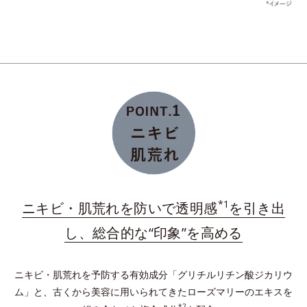
ミド共重合体液）を配合した、洗浄後に水溶性成分となじみやすい保湿膜
ダブルプロテクトパウダーが肌上に均一に整列。長時
間うるおいを保持し、余分な皮脂を吸着し、テカリを
予防。
*
プラスに帯電したイオニックコラーゲン
配合の保湿
膜を形成。与えたうるおいをしっかりキープ！
*1
ニキビ・肌荒れを防いで透明感
を引き出
*水溶性コラーゲン液（魚起源）＝保湿成分
し、総合的な“印象”を高める
ニキビ・肌荒れを予防する有効成分「グリチルリチン酸ジカリウ
ム」と、古くから美容に用いられてきたローズマリーのエキスを
*2