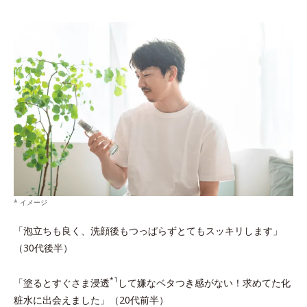
* イメージ
「泡立ちも良く、洗顔後もつっぱらずとてもスッキリします」
（30代後半）
*1
「塗るとすぐさま浸透
して嫌なベタつき感がない！求めてた化
粧水に出会えました」（20代前半）