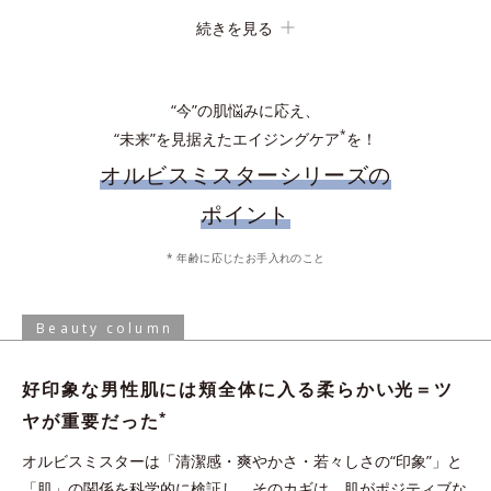
続きを見る
吸着洗浄
“今”の肌悩みに応え、
*
“未来”を見据えたエイジングケア
を！
オルビスミスターシリーズの
ポイント
化粧水で肌を整えた後、手のひらに適量とり、顔全体にやさしく
* 年齢に応じたお手入れのこと
なじませます。乾燥の気になる目元やシェービング後などは、適
手からこぼれないジェル状ローション。軽やかな使い心地ですべ
量を付け足してください。
すべなめらか肌に。
Beauty column
* 保湿成分、水を含む
好印象な男性肌には頬全体に入る柔らかい光＝ツ
炭の約1.2倍の皮脂吸着能力がある“皮脂吸着微粒
*
ヤが重要だった
イオンの力でなじむ
*3
子”を配合。化粧水の浸透
を阻む余分な皮脂や汚れ
オルビスミスターは「清潔感・爽やかさ・若々しさの“印象”」と
を吸着洗浄。
与える
「肌」の関係を科学的に検証し、そのカギは、肌がポジティブな