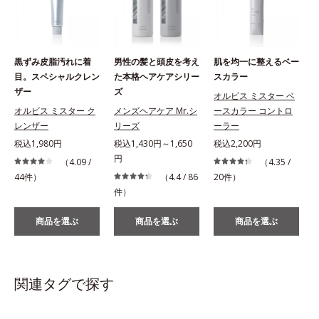
黒ずみ皮脂汚れに着
男性の髪と頭皮を考え
肌を均一に整えるベー
目。スペシャルクレン
た本格ヘアケアシリー
スカラー
ザー
ズ
オルビス ミスター ベ
オルビス ミスター ク
メンズヘアケア Mr.シ
ースカラー コントロ
レンザー
リーズ
ーラー
税込1,980円
税込1,430円～1,650
税込2,200円
円
（4.09 /
（4.35 /
44件）
（4.4 / 86
20件）
件）
商品を選ぶ
商品を選ぶ
商品を選ぶ
関連タグで探す