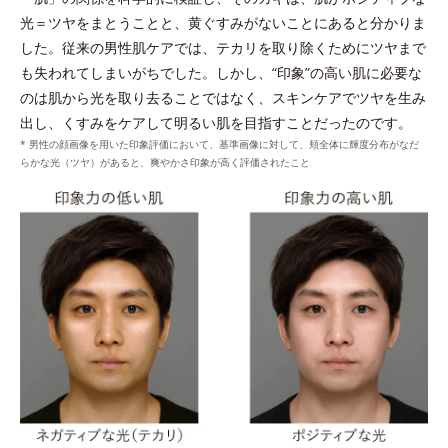
*1 皮脂吸着微粒子と炭を各2gとり、人工皮脂に滴下した際に吸油した量を
光＝ツヤをまとうことと、黄ぐすみがないことにあると分かりま
測定する。N＝3, P<0.05, student t-test ＜ポーラ化成研究所調べ＞
した。従来の男性肌ケアでは、テカリを取り除くためにツヤまで
*2 ケイ酸Ａｌ・Ｍｇ（洗浄成分）
も失われてしまいがちでした。しかし、“印象”の高い肌に必要な
*3 角層まで
のは肌から光を取り去ることではなく、スキンケアでツヤを生み
出し、くすみをケアして明るい肌を目指すことだったのです。
* 男性の顔画像を用いた印象評価において、基準画像に対して、頬全体に輝度分布がなだ
らかな光（ツヤ）があると、爽やかさ印象が高く評価されたこと
整える
プラスに帯電したローションの膜に、クリームに配合
ウォッシュのうるおいキャッチ膜がローションのうる
されたマイナスに帯電したダブルプロテクトパウダー
*2
おいをキャッチし浸透
。
*
が引き寄せ合ってなじむ。
*1 シクロヘキサンジカルポン酸ビスエトキシジグリコール
*タルク、ステアロイルグルタミン酸2Na、水酸化AI＝皮脂を吸着しうるお
*2 角層まで
いを保つ成分
*
うるおいキャッチ膜
を形成し、ローションのうるお
いキャッチ体勢を整える。
保つ
維持する
*うるおいキャッチ成分（塩化ジメチルジアリルアンモニウム・アクリルア