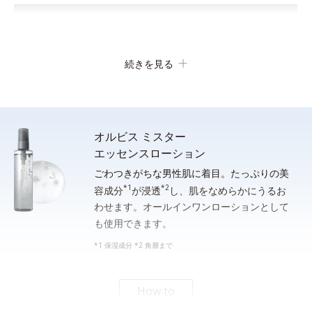
続きを見る
オルビス ミスター
エッセンスローション
ごわつきがちな男性肌に着目。たっぷりの美
*1
*2
顔全体をぬらします。手のひらに適量（約２cm）をとり、水ま
容成分
が浸透
し、肌をなめらかにうるお
わせます。オールインワンローションとして
たはぬるま湯でよく泡立ててから洗顔し、その後しっかり洗い流
も使用できます。
してください。
*1 保湿成分 *2 角層まで
*シェービングフォームとしてご使用になる場合は、洗面器等の器に適量をとり、水または
ぬるま湯を通常の５倍程度加えてよく薄めてから、泡立てネット等で充分に泡立てて使用
してください。
How to
素早い泡立ち