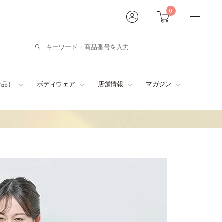
0
検
索
食品）
ボディウェア
店舗情報
マガジン