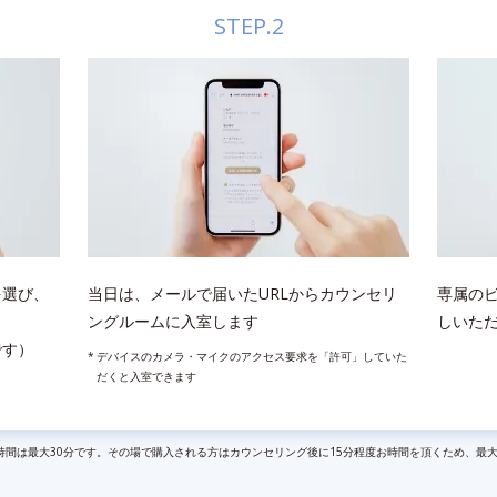
STEP.2
を選び、
当日は、メールで届いたURLからカウンセリ
専属のビ
ングルームに入室します
しいた
です）
デバイスのカメラ・マイクのアクセス要求を「許可」していた
だくと入室できます
時間は最大30分です。その場で購入される方はカウンセリング後に15分程度お時間を頂くため、最大