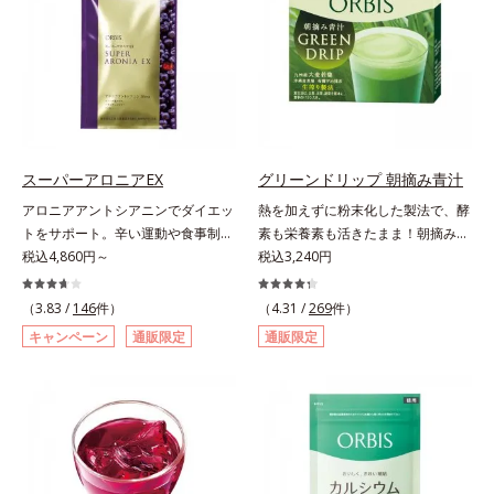
ケアで有名なPLエキスと、欠かせな
顔だけでなく、背中や足など、スキ
す。
い美容成分ビタミンCもプラス。独
ンケア機能は全身にも。なかなか手
自の製法でサポートします。飲むだ
が回らない、ボディの乾燥対策にも
けのケアなので、夏対策にありがち
おすすめです。ゆずの爽やかな香り
な不快感やストレスは無し！ 時短
とすっきりとした酸味が特徴の「ゆ
ケアにもなるため、忙しい方にもお
ず風味」、芳醇なマスカットの香り
すすめです。夏を快適に過ごすため
とさっぱりとした酸味が楽しめる
に早速、毎日2粒（目安）の新習慣
「マスカット風味」、ピーチの甘い
スーパーアロニアEX
グリーンドリップ 朝摘み青汁
を始めましょう。* 紫外線などによ
香りと爽やかな甘味が楽しめる「ピ
アロニアアントシアニンでダイエッ
熱を加えずに粉末化した製法で、酵
り失われるビタミンCを中心とした
ーチ風味」の3種のフレーバーをご
トをサポート。辛い運動や食事制限
素も栄養素も活きたまま！朝摘みの
栄養成分の補給
用意。その日の気分に合わせてチョ
に立ち向かう、大人の“燃える気持
税込4,860円～
すっきり飲みやすい青汁。朝摘んだ
税込3,240円
イスできるから、より飽きにくく、
ち”を応援。年齢を重ねるほど、ダ
ばかりの大麦若葉を熱をかけない製
水なしで飲めるから、毎日手軽にお
イエットが続かないと感じる方に。
法で、酵素や50種類以上の栄養素を
（3.83 /
146
件）
いしく続けられます。*1 販売商品
（4.31 /
269
件）
チョークベリーとも呼ばれる東欧産
活きたまま粉末化した青汁です。酵
として。*2 許可表示：本品に含ま
キャンペーン
通販限定
通販限定
の健康果実アロニアの、アロニアア
素が活きているので、加熱したもの
れる米胚芽由来のグルコシルセラミ
ントシアニンのダイエットサポート
と比べて色が鮮やかで泡立ちが良
ドは、肌の水分を逃しにくくするた
力に着目！大人の燃焼意欲をサポー
く、スッキリとした味わいに仕上が
め、肌の乾燥が気になる方に適して
トする、ダイエットサポートサプリ
りました。圧縮しているため栄養成
います。
メントです。アロニアを研究し続け
分の細胞壁が壊れ、吸収されやすい
てきたオルビスが高品質のアロニア
状態に。固い繊維は取り除き、ぎゅ
にこだわり、その特有成分を抽出。
っと搾り取った貴重なエキスのみを