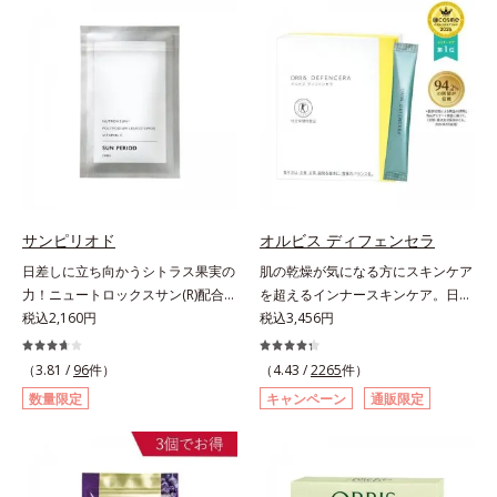
す美容サプリメントです。美容に嬉
づける晴れやかな表情を目指す「鉄
しい効果を持つビタミンCには、口
＆葉酸」、独自加工のビタミンCで
から摂取しても吸収されにくく、多
キレイと健康をサポートする「ビタ
くが体外に排出されるというデメリ
ミンC＆ビタミンB2」、スムーズな
ットが。そんなデメリットを払拭す
リズムづくりで快調を目指す「オリ
るべく、独自技術によるオルビスの
ゴ糖＆酵素」、いつだってイキイ
リポソームビタミンCは高吸収率。
キ、あなたらしい表情をサポートす
カラダと同じ成分でできたリポソー
る「ビタミンB群＆アミノ酸」、ス
ム（カプセル）にビタミンCを閉じ
マホ漬けの日々をケアしてうるっと
込めることで体内になじみやすく、
クリアな1日のスタートに「ビタミ
従来のビタミンCに比べて吸収率が
サンピリオド
オルビス ディフェンセラ
ンA＆ルテイン」、紫外線を気にか
ぐんとアップ！さらにじっくり時間
日差しに立ち向かうシトラス果実の
肌の乾燥が気になる方にスキンケア
ける女性こそ不足しやすい栄養素を
差で届けるタイムデリバー設計をプ
力！ニュートロックスサン(R)配合の
を超えるインナースキンケア。日本
チャージして、安定した美しさをサ
ラスすることで体内に長く留め、最
インナーケア(*)。果実の力で日差し
税込2,160円
初(*1)“肌にもトクホ(*2)”！肌の乾燥
税込3,456円
ポートする「カルシウム＆ビタミン
大限アプローチしていきます。甘酸
に立ち向かうインナーケア(*)です。
が気になる方に。高純度に精製した
D」の全６種類。体の中からキレイ
っぱいパイン風味が口の中に爽やか
強い紫外線が降り注ぐ南スペイン産
米胚芽由来のグルコシルセラミドを
（3.81 /
96
件）
の土台を整え、美しさの次の一歩を
（4.43 /
2265
件）
に広がる顆粒タイプ。水なしでもサ
のシトラスとローズマリーから抽出
配合。「肌の水分を逃しにくくする
引き出します。水なしでOK、持ち
ッと摂れます。
数量限定
キャンペーン
通販限定
した話題の成分、「ニュートロック
ため、肌の乾燥が気になる方に適し
歩きやすいパウチタイプなので、い
スサン(R)」を配合。10年以上の研
ている」と許可された、特定保健用
つでもどこでも手軽にカリッとチャ
究を重ねており、多くの国で実績の
食品（トクホ）のインナースキンケ
ージ。フルーツ風味だから、おやつ
ある夏のケア成分です。さらに夏の
アです。“飲むスキンケア”だから、
感覚でおいしく楽しく続けられま