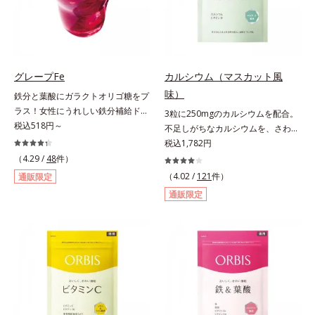
安定して一定量配合できるよう、規
使用しています。
格化しました。オルビスのアロニア
シリーズNo.1の配合量を誇る、ア
ロニアアントシアニン30mg(*)を含
有。さらに年齢ダイエッターをサポ
グレープFe
カルシウム（マスカット風
ートする成分として、研究チームが
味）
鉄分と葉酸にガラクトオリゴ糖をプ
400種以上の植物エキスを試してた
ラス！女性にうれしい鉄分補給ドリ
3粒に250mgのカルシウムを配合。
どり着いたオリーブ葉エキスと、古
ンク。1本に、ほうれん草約2.1束分
税込518円～
不足しがちなカルシウムを、さわや
くからぽかぽか成分として重宝され
(*)の鉄分と、葉酸とガラクトオリゴ
かな甘さのマスカット風味で。3粒
税込1,782円
てきたブラックジンジャー、ケイヒ
糖を配合した、飲みやすい鉄分補給
にお魚約4.5尾分（*1）のカルシウ
も配合しました。大人のやる気を燃
（4.29 /
48
件）
ドリンクです。女性特有の周期をラ
ムを配合したタブレット。どんどん
やし、年齢ダイエットを熱く応援し
（4.02 /
121
件）
通販限定
クにサポートする3つの成分を凝縮
不足していくカルシウムを、手軽に
ます。* スーパーアロニアEXはアロ
通販限定
し、さらに吸収を助けるビタミン
おいしくチャージできる、さわやか
ニアエキスを135mg配合してお
B6、B12とビタミンCを配合。1日
な甘さのマスカット風味です。*1 :
り、その中にアロニアアントシアニ
に必要な鉄分の不足分を効率よく1
「五訂増補日本食品標準成分表
ン30mgが含有されています（2粒
本で補給できます。赤ブドウと白ブ
2010」より、さんま（生）1尾
当り）。
ドウの果汁をすっきり飲みやすくブ
175gとして可食部換算した場合。
レンド。フレッシュな味なので、ゴ
クゴク飲めるおいしさです。* 「五
訂増補日本食品標準成分表2020」