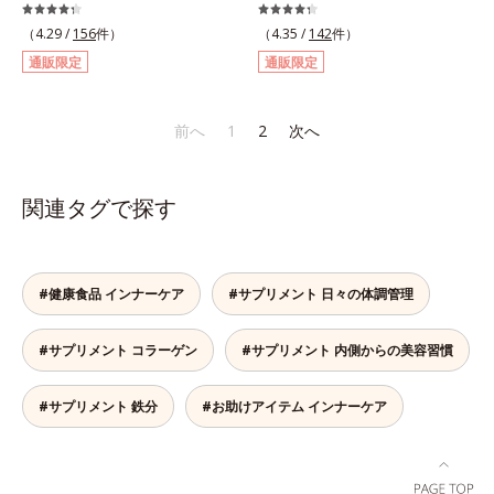
イト六片」を発酵・熟成させること
ラダは自分で思うよりもずっとデリ
で、生にんにく時よりポリフェノー
ケート。不安定になりがちな女性の
（4.29 /
156
件）
（4.35 /
142
件）
ルやアミノ酸量をぐんとパワーアッ
身体の働きを助け、健康バランスを
通販限定
通販限定
プさせました。さらに、へとへと対
サポートするサプリメントです。1
策に欠かせない“黒酢”（クエン酸が
日の目安量わずか2粒に、大豆の胚
豊富）と黒酢の副産物“もろみ”（ビ
芽から抽出したイソフラボン
前へ
1
2
次へ
タミン類を贅沢に含む）の2つを配
40mg（アグリコン換算25mg）と
合し、元気を底上げします。また、
和漢植物「美凛六草エキス」を
ソフトカプセルを採用しニオイを閉
100mg配合。大豆イソフラボン
関連タグで探す
じ込め、ローズマリー抽出物を配合
は、大豆に含まれるポリフェノール
することで、飲む時も飲んだ後も臭
の一種で、豆腐半丁分に相当する量
わず爽やかにカバーします。
を配合しています。美凛六草エキス
とは、花茶の代表的な原料、メイク
#健康食品 インナーケア
#サプリメント 日々の体調管理
イファをはじめ、ポリフェノールを
含むローズマリーなど古来より伝わ
#サプリメント コラーゲン
#サプリメント 内側からの美容習慣
る6種の植物エキスをぎゅっと凝縮
したオリジナルブレンドのエキスで
す。＊美凛六草（メイリンロクソ
#サプリメント 鉄分
#お助けアイテム インナーケア
ウ）エキスとは、メイクイファ、ベ
ニバナ、キンセンカ、ローズマリ
ー、ホップ、キクカ、6種類の植物
エキスの総称です。