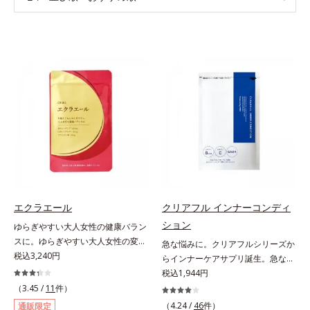
エクラエール
クリアフル インナーコンディ
ション
ゆらぎやすい大人女性の健康バラン
スに。ゆらぎやすい大人女性の変化
急な悩みに。クリアフルシリーズか
に寄り添うサプリメントです。2粒
税込3,240円
らインナーケアサプリ誕生。急な悩
に、女性の心強い味方である大豆イ
みに。ケアに行き詰まったすべての
税込1,944円
ソフラボン55mg(*1)と、金のユー
女性に送る、「クリアフルシリー
（3.45 /
11
件）
グレナ®(*2)250mgを配合しまし
ズ」のオールインワンサプリメント
（4.24 /
46
件）
通販限定