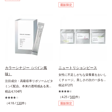
た。フランス語で「輝き」を意味す
です。ビタミンB1とB2を配合。ビ
通販限定
る「エクラ」を用いて、どんなとき
タミンB6とビタミンCは、タイムリ
も自分らしく楽しみたいと立ち止ま
リース加工でじっくり時間をかけて
らず前を向く女性たちへのエール
放出されます。またすこやかな美し
を、商品名に込めました。*1 アグ
さのために、和漢植物由来成分とセ
リコン換算28mg*2 ユーグレナグラ
ラミドをプラス。さらにストレス社
シリス粉末 金のユーグレナは株式
会に負けないためのGABAも配合し
会社神鋼環境ソリューションの登録
ました。現代社会を生き抜く女性の
商標です。
すこやかな毎日を応援します。
カラーシナジー（パイン風
ニュートリションピース
味）
女性に不足しがちな栄養素をおいし
くチャージ。美しさの次の一歩を引
注目成分・高吸収率リポソームビタ
き出すタブレット。現代女性に不足
税込972円
ミンC配合。本来の透明感ある美し
しがちな栄養素に着目。ぽいっとひ
さを目指す美容サプリメント。みん
税込4,104円
と口補いやすい６種類の「キレイの
なが目指す美しさのゴールは、透明
（4.25 /
565
件）
素」、タブレットタイプのサプリメ
感でした。注目成分リポソームビタ
（4.18 /
130
件）
通販限定
ントシリーズです。女性の不足栄養
ミンC配合、本来の透明感を引き出
素No.1 鉄分に葉酸をプラス、印象