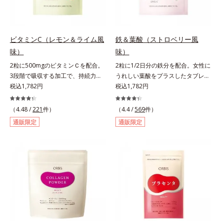
より、ほうれん草（ゆで）1束210g
として可食部換算した場合。
ビタミンC（レモン＆ライム風
鉄＆葉酸（ストロベリー風
味）
味）
2粒に500mgのビタミンＣを配合。
2粒に1/2日分の鉄分を配合。女性に
3段階で吸収する加工で、持続力が
うれしい葉酸をプラスしたタブレッ
ぐんとアップ。ビタミンC（レモン
税込1,782円
トタイプ。2粒にプルーン約50個分
税込1,782円
＆ライム風味）は、栄養機能食品で
（*1）もの鉄分を配合し、さらに女
すビタミンCは、皮膚や粘膜の健康
性周期をサポートする葉酸をプラス
（4.48 /
221
件）
（4.4 /
569
件）
維持を助けるとともに、抗酸化作用
しました。甘酸っぱくて続けやす
通販限定
通販限定
を持つ栄養素です。2粒にレモン約
い、ストロベリー風味です。*1 :
25個分（*1）のビタミンCを配合し
「五訂増補日本食品標準成分表
ました。3段階でゆっくり吸収する
2010」より、プルーン（乾）1個
加工で、持続力を高めています。程
（10.6g）として可食部換算した場
よい酸味で食べやすい、レモン＆ラ
合。
イム風味です。*1 : 社団法人全国清
涼飲料工業会の取り決めに基づきレ
モン果実1個（120g）当り20mgと
して可食部換算した場合。