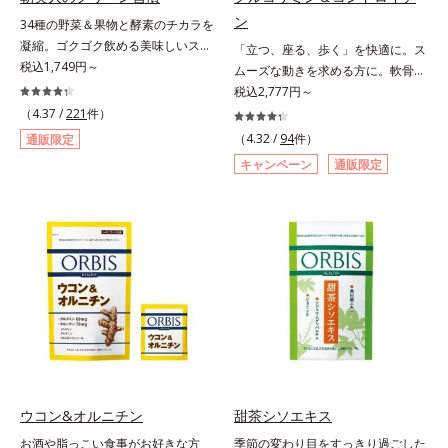
ン
34種の野菜＆果物と酵素のチカラを
凝縮。ゴクゴク飲める美味しいスム
「立つ、座る、歩く」を快適に。ス
ージーでスッキリ生活をサポート。
税込1,749円～
ムーズな動きを求める方に。軟骨の
酵素と野菜＆果物のパワーで、スッ
構成成分のもととなるグルコサミン
税込2,777円～
キリ生活を応援する、粉末状の酵素
は体内でも作られますが、加齢とと
（4.37 /
221
件）
スムージーです。赤米や大麦などの
もに分解が進行してしまいます。そ
（4.32 /
94
件）
通販限定
9種の素材を、黒・黄・白の3種の麹
こで、オルビスは軟骨成分にこだわ
キャンペーン
通販限定
で発酵させ粉末化。さらに酵素含有
りました。6粒中にグルコサミンを
キウイフルーツ粉末を配合。さらに
1,200mg、しなやかな動きの素とな
日常では摂りづらいスーパーフー
るサメの軟骨成分のコンドロイチン
ド・ウィートグラスや緑黄色野菜な
硫酸を120mg配合。ふしぶしに大
ど、厳選した34種の野菜と果物もた
切なⅡ型コラーゲンをプラスし、ス
っぷり入っており、いろいろな素材
ムーズな動きをサポートします。そ
を手軽に摂取できます。やすらぎの
れらに加え、ハス胚芽エキス、生姜
ローズマリーとペパーミントの2種
エキスも配合。女性想いのサポート
のハーブも入っています。豆乳また
植物素材で、毎日の快適をサポート
は水と混ぜるだけの簡単スムージー
します。飲みやすさにもこだわりま
を毎朝の習慣にして、スッキリ健康
した。ニオイの少ない原料を使用す
＆キレイな毎日を。
ることにより特有臭を軽減。粒も小
ウコン&オルニチン
甜茶シソエキス
さくなっています。年齢を重ねても
お酒や脂っこい食事がお好きな方
季節の変わり目をすっきり過ごした