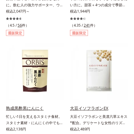
ハツラツと歩きたい方、よくスポー
に。飲む人の強力サポーター、ウコ
い方に。甜茶＋4つの成分で季節に
ツをする方にもおすすめです。ふし
ンの中でも特有成分「クルクミン」
税込2,047円～
負けない健康づくりを。GODポリ
税込1,944円
ぶしが気になったら、軟骨成分に注
を豊富に含む秋ウコンを使用しまし
フェノールを含むバラ科の甜茶に加
目し、毎日に摂り入れて快適に過ご
た。2粒で60mｇも摂れるので、翌
え、3種の植物成分（シソ種子エキ
（4.5 /
56
件）
してみませんか。
（4.35 /
241
件）
日も朝からさわやかに活動できま
ス、シジュウムグァバエキス、黄杞
通販限定
通販限定
す。さらに、ウコンと並んで飲む人
葉エキス）とビタミンEを配合しま
に欠かせないとされるしじみ成分
した。植物由来の成分が、やさしく
「オルニチン」を配合しました。し
作用。眠くなることもないので、仕
じみ約200個分*相当のオルニチン
事はもちろん車を運転するときにも
が、アルギニン、シトルリンととも
大丈夫。いつでも気軽に摂れます。
に働いて、内側からの立ち直りをし
気になる不快感に直接アプローチし
っかりサポートします。お酒や脂っ
て、季節に負けない健康づくりを応
こい食事をした翌日の体調を整えた
援します。「ムズムズしそうで窓を
い方におすすめのサプリメントで
開けるのがコワイ」「ティッシュと
す。＊オルビス調べ
マスクが手放せない」「買い物に行
くのもユウウツ」…そんな方にオス
スメです。
熟成黒酢黒にんにく
大豆イソフラボンEX
忙しい1日を支えるスタミナ食材。
大豆イソフラボンと美凛六草エキス
スタミナ素材・にんにくの中でも良
*配合。デリケートな女性のリズム
質で知られる青森県産の「福地ホワ
税込2,138円
とバランスをサポート！。女性のカ
税込2,489円