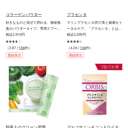
コラーゲンパウダー
プラセンタ
好きなものと混ぜて摂れる、無味無
マリンプラセンタ(R)で美と健康をト
臭のパウダータイプ。専用スプーン
ータルケア。「プラセンタ」とは、
1杯で、ハリと弾力のある毎日に欠
税込2,916円
母から子へ酸素や栄養素をおく
税込2,695円
かせない「コラーゲン」5,000㎎を
る“胎盤”のこと。豊富な栄養素を含
手軽に摂れる美容パウダーです。無
むプラセンタは、みずみずしい美し
（3.87 /
166
件）
（4.26 /
166
件）
味無臭で飲み物や料理に影響がな
さや元気を求める女性の間で大きな
通販限定
通販限定
く、冷たい飲み物にも簡単に溶ける
注目を集めている成分です。豚由来
ので、毎日簡単にキレイを補給でき
のプラセンタが多い中、オルビスは
ます。
鮭由来のプラセンタを採用しまし
た。海洋性プラセンタのみに含まれ
るエラスチンのほか、うるおいをキ
ープするヒアルロン酸、コラーゲ
ン、みずみずしさをアシストするコ
ンドロイチン硫酸など、美しさに磨
きをかける6成分をぎゅっと凝縮。
吸収もスムーズです。
朝美人のグリーン習慣
グルコサミン＆コンドロイチ