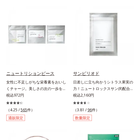
（大豆由来の植物性たんぱく質）を
リース加工でじっくり時間をかけて
採用しました。吸収が穏やかで、腹
放出されます。またすこやかな美し
持ちがいいのもポイントです。体を
さのために、和漢植物由来成分とセ
作る材料であるたんぱく質12g(*1)
ラミドをプラス。さらにストレス社
をメインに、美を引き出すコラーゲ
会に負けないためのGABAも配合し
ン5,000mgも配合。さらにリズムを
ました。現代社会を生き抜く女性の
支える鉄分やビタミン6種(*2)、食
すこやかな毎日を応援します。
物繊維など、女性が不足しがちな栄
養素を豊富に含み、大人女性の健康
美を総合的に支えます。甘さ控えめ
のカフェオレ味、濃厚な抹茶味の2
ニュートリションピース
サンピリオド
味展開。プロテイン独特のにおいや
女性に不足しがちな栄養素をおいし
日差しに立ち向かうシトラス果実の
クセが少なく、水に溶けやすいの
くチャージ。美しさの次の一歩を引
力！ニュートロックスサン(R)配合の
で、手軽においしくたんぱく質を摂
き出すタブレット。現代女性に不足
税込972円
インナーケア(*)。果実の力で日差し
税込2,160円
れます。*1 1杯分（約27g）当り。
しがちな栄養素に着目。ぽいっとひ
に立ち向かうインナーケア(*)です。
コラーゲン含む。*2 ビタミンB1、
と口補いやすい６種類の「キレイの
強い紫外線が降り注ぐ南スペイン産
B2、B6、B12、ナイアシン、パン
（4.25 /
565
件）
（3.81 /
96
件）
素」、タブレットタイプのサプリメ
のシトラスとローズマリーから抽出
トテン酸各商品の詳しい情報は商品
通販限定
数量限定
ントシリーズです。女性の不足栄養
した話題の成分、「ニュートロック
ページをご覧ください。・BEAUTY
素No.1 鉄分に葉酸をプラス、印象
スサン(R)」を配合。10年以上の研
夏祭りは、こちら
づける晴れやかな表情を目指す「鉄
究を重ねており、多くの国で実績の