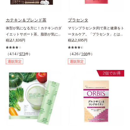
い。たっぷり飲んでも飽きないおい
しさです。
カテキン＆ブレンド茶
プラセンタ
体型が気になる方に！カテキンのダ
マリンプラセンタ(R)で美と健康をト
イエットサポート茶。脂肪が気にな
ータルケア。「プラセンタ」とは、
る食事と一緒にカテキンを。さら
税込1,836円
母から子へ酸素や栄養素をおく
税込2,695円
に、食物繊維とコーンシルクエキス
る“胎盤”のこと。豊富な栄養素を含
で、ぽっこりやからだの巡りをケ
むプラセンタは、みずみずしい美し
（4.14 /
973
件）
（4.26 /
166
件）
ア。カテキン・コーンシルク・食物
さや元気を求める女性の間で大きな
通販限定
通販限定
繊維のトリプルパワーがダイエット
注目を集めている成分です。豚由来
をサポートします。
のプラセンタが多い中、オルビスは
鮭由来のプラセンタを採用しまし
た。海洋性プラセンタのみに含まれ
るエラスチンのほか、うるおいをキ
ープするヒアルロン酸、コラーゲ
ン、みずみずしさをアシストするコ
ンドロイチン硫酸など、美しさに磨
きをかける6成分をぎゅっと凝縮。
吸収もスムーズです。