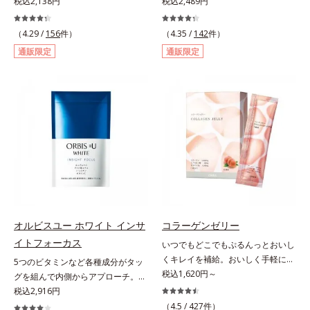
質で知られる青森県産の「福地ホワ
税込2,138円
とバランスをサポート！。女性のカ
税込2,489円
イト六片」を発酵・熟成させること
ラダは自分で思うよりもずっとデリ
で、生にんにく時よりポリフェノー
ケート。不安定になりがちな女性の
（4.29 /
156
件）
（4.35 /
142
件）
ルやアミノ酸量をぐんとパワーアッ
身体の働きを助け、健康バランスを
通販限定
通販限定
プさせました。さらに、へとへと対
サポートするサプリメントです。1
策に欠かせない“黒酢”（クエン酸が
日の目安量わずか2粒に、大豆の胚
豊富）と黒酢の副産物“もろみ”（ビ
芽から抽出したイソフラボン
タミン類を贅沢に含む）の2つを配
40mg（アグリコン換算25mg）と
合し、元気を底上げします。また、
和漢植物「美凛六草エキス」を
ソフトカプセルを採用しニオイを閉
100mg配合。大豆イソフラボン
じ込め、ローズマリー抽出物を配合
は、大豆に含まれるポリフェノール
することで、飲む時も飲んだ後も臭
の一種で、豆腐半丁分に相当する量
わず爽やかにカバーします。
を配合しています。美凛六草エキス
とは、花茶の代表的な原料、メイク
イファをはじめ、ポリフェノールを
含むローズマリーなど古来より伝わ
オルビスユー ホワイト インサ
コラーゲンゼリー
る6種の植物エキスをぎゅっと凝縮
イトフォーカス
いつでもどこでもぷるんっとおいし
したオリジナルブレンドのエキスで
くキレイを補給。おいしく手軽にキ
5つのビタミンなど各種成分がタッ
す。＊美凛六草（メイリンロクソ
レイをチャージ！ おやつ感覚でハ
税込1,620円～
グを組んで内側からアプローチ。透
ウ）エキスとは、メイクイファ、ベ
リと弾力のある毎日に欠かせない人
明感のある美しさをサポートする成
税込2,916円
ニバナ、キンセンカ、ローズマリ
気のコラーゲンを補給できる、ステ
分を凝縮した美容サプリです。L-シ
ー、ホップ、キクカ、6種類の植物
（4.5 /
427
件）