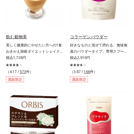
涼飲料工業会の取り決めに基づきレ
モン果実1個（120g）当り20mgと
して可食部換算した場合。
飲む穀物美
コラーゲンパウダー
美しく健康的にやせたい方への1食
好きなものと混ぜて摂れる、無味無
おきかえ雑穀ダイエットシェイク。
臭のパウダータイプ。専用スプーン
豆乳や牛乳などと粉を混ぜるだけで
税込1,728円
1杯で、ハリと弾力のある毎日に欠
税込2,916円
簡単、1食おきかえ雑穀ダイエット
かせない「コラーゲン」5,000㎎を
シェイクです。サクサクッと噛める
手軽に摂れる美容パウダーです。無
（4.17 /
573
件）
（3.87 /
166
件）
食感豊かな大豆フレークが、噛むこ
味無臭で飲み物や料理に影響がな
通販限定
通販限定
とで食欲を満たしてくれます。さら
く、冷たい飲み物にも簡単に溶ける
に腹もちが良い食物繊維のグルコマ
ので、毎日簡単にキレイを補給でき
ンナンがおなかの中で膨らみ、満足
ます。
感をアップ。豊富な栄養素でキレイ
を目指すダイエッターを、内側から
サポートします！黒糖きなこ味（カ
ロリー 92kcal ※1食分・本品粉末の
み）やさしい甘さの黒糖とほのかに
香るきなこが溶け合う幸せな味わ