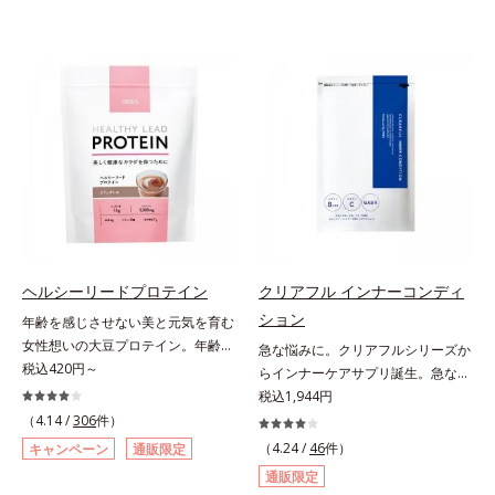
ヘルシーリードプロテイン
クリアフル インナーコンディ
ション
年齢を感じさせない美と元気を育む
女性想いの大豆プロテイン。年齢を
急な悩みに。クリアフルシリーズか
感じさせない美と元気を育む、女性
税込420円～
らインナーケアサプリ誕生。急な悩
想いの大豆プロテインです。1杯で
みに。ケアに行き詰まったすべての
税込1,944円
不足しがちなたんぱく質を補えま
女性に送る、「クリアフルシリー
（4.14 /
306
件）
す。大人女性の食習慣に基づき質と
ズ」のオールインワンサプリメント
（4.24 /
46
件）
キャンペーン
通販限定
量を考え、更年世代の女性に人気の
です。ビタミンB1とB2を配合。ビ
通販限定
ある脂質が少ないソイプロテイン
タミンB6とビタミンCは、タイムリ