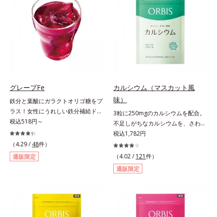
＆葉酸」、独自加工のビタミンCで
ある夏のケア成分です。さらに夏の
キレイと健康をサポートする「ビタ
ケアで有名なPLエキスと、欠かせな
ミンC＆ビタミンB2」、スムーズな
い美容成分ビタミンCもプラス。独
リズムづくりで快調を目指す「オリ
自の製法でサポートします。飲むだ
ゴ糖＆酵素」、いつだってイキイ
けのケアなので、夏対策にありがち
キ、あなたらしい表情をサポートす
な不快感やストレスは無し！ 時短
る「ビタミンB群＆アミノ酸」、ス
ケアにもなるため、忙しい方にもお
マホ漬けの日々をケアしてうるっと
すすめです。夏を快適に過ごすため
クリアな1日のスタートに「ビタミ
に早速、毎日2粒（目安）の新習慣
グレープFe
カルシウム（マスカット風
ンA＆ルテイン」、紫外線を気にか
を始めましょう。* 紫外線などによ
味）
鉄分と葉酸にガラクトオリゴ糖をプ
ける女性こそ不足しやすい栄養素を
り失われるビタミンCを中心とした
ラス！女性にうれしい鉄分補給ドリ
3粒に250mgのカルシウムを配合。
チャージして、安定した美しさをサ
栄養成分の補給
ンク。1本に、ほうれん草約2.1束分
税込518円～
不足しがちなカルシウムを、さわや
ポートする「カルシウム＆ビタミン
(*)の鉄分と、葉酸とガラクトオリゴ
かな甘さのマスカット風味で。3粒
税込1,782円
D」の全６種類。体の中からキレイ
糖を配合した、飲みやすい鉄分補給
にお魚約4.5尾分（*1）のカルシウ
の土台を整え、美しさの次の一歩を
（4.29 /
48
件）
ドリンクです。女性特有の周期をラ
ムを配合したタブレット。どんどん
引き出します。水なしでOK、持ち
（4.02 /
121
件）
通販限定
クにサポートする3つの成分を凝縮
不足していくカルシウムを、手軽に
歩きやすいパウチタイプなので、い
通販限定
し、さらに吸収を助けるビタミン
おいしくチャージできる、さわやか
つでもどこでも手軽にカリッとチャ
B6、B12とビタミンCを配合。1日
な甘さのマスカット風味です。*1 :
ージ。フルーツ風味だから、おやつ
に必要な鉄分の不足分を効率よく1
「五訂増補日本食品標準成分表
感覚でおいしく楽しく続けられま
本で補給できます。赤ブドウと白ブ
2010」より、さんま（生）1尾
す。
ドウの果汁をすっきり飲みやすくブ
175gとして可食部換算した場合。