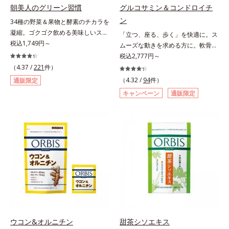
朝美人のグリーン習慣
グルコサミン＆コンドロイチ
ン
34種の野菜＆果物と酵素のチカラを
凝縮。ゴクゴク飲める美味しいスム
「立つ、座る、歩く」を快適に。ス
ージーでスッキリ生活をサポート。
税込1,749円～
ムーズな動きを求める方に。軟骨の
酵素と野菜＆果物のパワーで、スッ
構成成分のもととなるグルコサミン
税込2,777円～
キリ生活を応援する、粉末状の酵素
は体内でも作られますが、加齢とと
（4.37 /
221
件）
スムージーです。赤米や大麦などの
もに分解が進行してしまいます。そ
（4.32 /
94
件）
通販限定
9種の素材を、黒・黄・白の3種の麹
こで、オルビスは軟骨成分にこだわ
キャンペーン
通販限定
で発酵させ粉末化。さらに酵素含有
りました。6粒中にグルコサミンを
キウイフルーツ粉末を配合。さらに
1,200mg、しなやかな動きの素とな
日常では摂りづらいスーパーフー
るサメの軟骨成分のコンドロイチン
ド・ウィートグラスや緑黄色野菜な
硫酸を120mg配合。ふしぶしに大
ど、厳選した34種の野菜と果物もた
切なⅡ型コラーゲンをプラスし、ス
っぷり入っており、いろいろな素材
ムーズな動きをサポートします。そ
を手軽に摂取できます。やすらぎの
れらに加え、ハス胚芽エキス、生姜
ローズマリーとペパーミントの2種
エキスも配合。女性想いのサポート
のハーブも入っています。豆乳また
植物素材で、毎日の快適をサポート
は水と混ぜるだけの簡単スムージー
します。飲みやすさにもこだわりま
を毎朝の習慣にして、スッキリ健康
した。ニオイの少ない原料を使用す
＆キレイな毎日を。
ることにより特有臭を軽減。粒も小
ウコン&オルニチン
甜茶シソエキス
さくなっています。年齢を重ねても