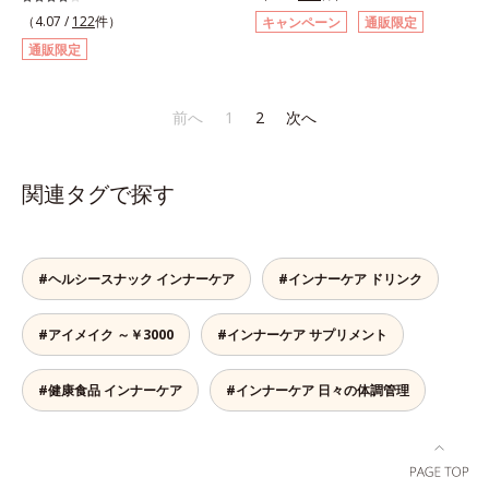
ィック型ゼリーです。吸収が早い、
スチンや植物エキス、ビタミンCを
エキスの総称です。
（4.07 /
122
件）
キャンペーン
通販限定
分子の小さなコラーゲンが1袋にた
はじめとした5つのビタミンによっ
通販限定
っぷり1,000mg！さらにたった1g
て、多角的にアプローチ。さらに南
で約6リットルもの保水力をもつと
国の強い日差しにも負けずに育つグ
言われるヒアルロン酸に、ビタミン
ァバ葉エキスもプラスしました。体
前へ
1
2
次へ
B6も加えました。コラーゲン特有
の内側から美しさに磨きをかけたい
の香りや味をできるだけカットし
方を応援します！
た、まるでフルーツゼリーのように
関連タグで探す
みずみずしいゼリーです。個包装の
スティックタイプだから、いつでも
どこでも片手でおいしくコラーゲン
をチャージできます。年齢と共に気
#ヘルシースナック インナーケア
#インナーケア ドリンク
になる悩みも、おやつやデザート時
にぷるんっと食べて解消を目指しま
しょう。脂肪分ゼロ＆1袋20kcal
#アイメイク ～￥3000
#インナーケア サプリメント
で、ダイエット中でも安心です。各
商品の詳しい情報は商品ページをご
#健康食品 インナーケア
#インナーケア 日々の体調管理
覧ください。・BEAUTY夏祭りは、
こちら