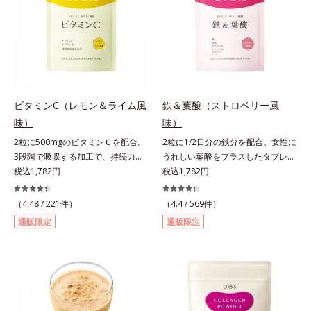
レンド。フレッシュな味なので、ゴ
クゴク飲めるおいしさです。* 「五
訂増補日本食品標準成分表2020」
より、ほうれん草（ゆで）1束210g
として可食部換算した場合。
ビタミンC（レモン＆ライム風
鉄＆葉酸（ストロベリー風
味）
味）
2粒に500mgのビタミンＣを配合。
2粒に1/2日分の鉄分を配合。女性に
3段階で吸収する加工で、持続力が
うれしい葉酸をプラスしたタブレッ
ぐんとアップ。ビタミンC（レモン
税込1,782円
トタイプ。2粒にプルーン約50個分
税込1,782円
＆ライム風味）は、栄養機能食品で
（*1）もの鉄分を配合し、さらに女
すビタミンCは、皮膚や粘膜の健康
性周期をサポートする葉酸をプラス
（4.48 /
221
件）
（4.4 /
569
件）
維持を助けるとともに、抗酸化作用
しました。甘酸っぱくて続けやす
通販限定
通販限定
を持つ栄養素です。2粒にレモン約
い、ストロベリー風味です。*1 :
25個分（*1）のビタミンCを配合し
「五訂増補日本食品標準成分表
ました。3段階でゆっくり吸収する
2010」より、プルーン（乾）1個
加工で、持続力を高めています。程
（10.6g）として可食部換算した場
よい酸味で食べやすい、レモン＆ラ
合。
イム風味です。*1 : 社団法人全国清