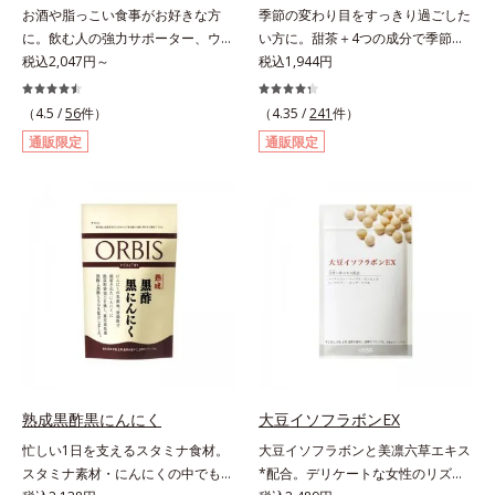
お酒や脂っこい食事がお好きな方
季節の変わり目をすっきり過ごした
ハツラツと歩きたい方、よくスポー
に。飲む人の強力サポーター、ウコ
い方に。甜茶＋4つの成分で季節に
ツをする方にもおすすめです。ふし
ンの中でも特有成分「クルクミン」
税込2,047円～
負けない健康づくりを。GODポリ
税込1,944円
ぶしが気になったら、軟骨成分に注
を豊富に含む秋ウコンを使用しまし
フェノールを含むバラ科の甜茶に加
目し、毎日に摂り入れて快適に過ご
た。2粒で60mｇも摂れるので、翌
え、3種の植物成分（シソ種子エキ
（4.5 /
56
件）
してみませんか。
（4.35 /
241
件）
日も朝からさわやかに活動できま
ス、シジュウムグァバエキス、黄杞
通販限定
通販限定
す。さらに、ウコンと並んで飲む人
葉エキス）とビタミンEを配合しま
に欠かせないとされるしじみ成分
した。植物由来の成分が、やさしく
「オルニチン」を配合しました。し
作用。眠くなることもないので、仕
じみ約200個分*相当のオルニチン
事はもちろん車を運転するときにも
が、アルギニン、シトルリンととも
大丈夫。いつでも気軽に摂れます。
に働いて、内側からの立ち直りをし
気になる不快感に直接アプローチし
っかりサポートします。お酒や脂っ
て、季節に負けない健康づくりを応
こい食事をした翌日の体調を整えた
援します。「ムズムズしそうで窓を
い方におすすめのサプリメントで
開けるのがコワイ」「ティッシュと
す。＊オルビス調べ
マスクが手放せない」「買い物に行
くのもユウウツ」…そんな方にオス
スメです。
熟成黒酢黒にんにく
大豆イソフラボンEX
忙しい1日を支えるスタミナ食材。
大豆イソフラボンと美凛六草エキス
スタミナ素材・にんにくの中でも良
*配合。デリケートな女性のリズム