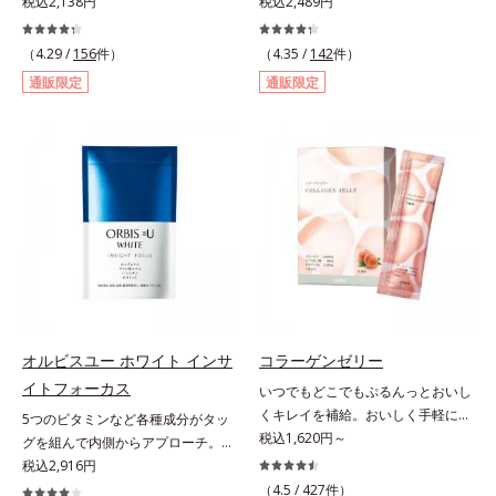
質で知られる青森県産の「福地ホワ
税込2,138円
とバランスをサポート！。女性のカ
税込2,489円
イト六片」を発酵・熟成させること
ラダは自分で思うよりもずっとデリ
で、生にんにく時よりポリフェノー
ケート。不安定になりがちな女性の
（4.29 /
156
件）
（4.35 /
142
件）
ルやアミノ酸量をぐんとパワーアッ
身体の働きを助け、健康バランスを
通販限定
通販限定
プさせました。さらに、へとへと対
サポートするサプリメントです。1
策に欠かせない“黒酢”（クエン酸が
日の目安量わずか2粒に、大豆の胚
豊富）と黒酢の副産物“もろみ”（ビ
芽から抽出したイソフラボン
タミン類を贅沢に含む）の2つを配
40mg（アグリコン換算25mg）と
合し、元気を底上げします。また、
和漢植物「美凛六草エキス」を
ソフトカプセルを採用しニオイを閉
100mg配合。大豆イソフラボン
じ込め、ローズマリー抽出物を配合
は、大豆に含まれるポリフェノール
することで、飲む時も飲んだ後も臭
の一種で、豆腐半丁分に相当する量
わず爽やかにカバーします。
を配合しています。美凛六草エキス
とは、花茶の代表的な原料、メイク
イファをはじめ、ポリフェノールを
含むローズマリーなど古来より伝わ
オルビスユー ホワイト インサ
コラーゲンゼリー
る6種の植物エキスをぎゅっと凝縮
イトフォーカス
いつでもどこでもぷるんっとおいし
したオリジナルブレンドのエキスで
くキレイを補給。おいしく手軽にキ
5つのビタミンなど各種成分がタッ
す。＊美凛六草（メイリンロクソ
レイをチャージ！ おやつ感覚でハ
税込1,620円～
グを組んで内側からアプローチ。透
ウ）エキスとは、メイクイファ、ベ
リと弾力のある毎日に欠かせない人
明感のある美しさをサポートする成
税込2,916円
ニバナ、キンセンカ、ローズマリ
気のコラーゲンを補給できる、ステ
分を凝縮した美容サプリです。L-シ
ー、ホップ、キクカ、6種類の植物
（4.5 /
427
件）