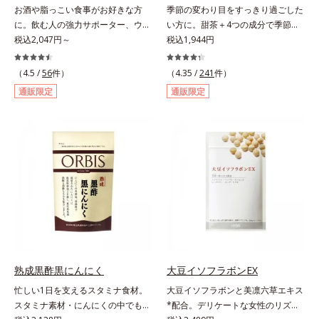
お酒や脂っこい食事がお好きな方
季節の変わり目をすっきり過ごした
ハツラツと歩きたい方、よくスポー
に。飲む人の強力サポーター、ウコ
い方に。甜茶＋4つの成分で季節に
ツをする方にもおすすめです。ふし
ンの中でも特有成分「クルクミン」
税込2,047円～
負けない健康づくりを。GODポリ
税込1,944円
ぶしが気になったら、軟骨成分に注
を豊富に含む秋ウコンを使用しまし
フェノールを含むバラ科の甜茶に加
目し、毎日に摂り入れて快適に過ご
た。2粒で60mｇも摂れるので、翌
え、3種の植物成分（シソ種子エキ
（4.5 /
56
件）
してみませんか。
（4.35 /
241
件）
日も朝からさわやかに活動できま
ス、シジュウムグァバエキス、黄杞
通販限定
通販限定
す。さらに、ウコンと並んで飲む人
葉エキス）とビタミンEを配合しま
に欠かせないとされるしじみ成分
した。植物由来の成分が、やさしく
「オルニチン」を配合しました。し
作用。眠くなることもないので、仕
じみ約200個分*相当のオルニチン
事はもちろん車を運転するときにも
が、アルギニン、シトルリンととも
大丈夫。いつでも気軽に摂れます。
に働いて、内側からの立ち直りをし
気になる不快感に直接アプローチし
っかりサポートします。お酒や脂っ
て、季節に負けない健康づくりを応
こい食事をした翌日の体調を整えた
援します。「ムズムズしそうで窓を
い方におすすめのサプリメントで
開けるのがコワイ」「ティッシュと
す。＊オルビス調べ
マスクが手放せない」「買い物に行
くのもユウウツ」…そんな方にオス
スメです。
熟成黒酢黒にんにく
大豆イソフラボンEX
忙しい1日を支えるスタミナ食材。
大豆イソフラボンと美凛六草エキス
スタミナ素材・にんにくの中でも良
*配合。デリケートな女性のリズム