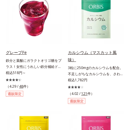
＆葉酸」、独自加工のビタミンCで
ある夏のケア成分です。さらに夏の
キレイと健康をサポートする「ビタ
ケアで有名なPLエキスと、欠かせな
ミンC＆ビタミンB2」、スムーズな
い美容成分ビタミンCもプラス。独
リズムづくりで快調を目指す「オリ
自の製法でサポートします。飲むだ
ゴ糖＆酵素」、いつだってイキイ
けのケアなので、夏対策にありがち
キ、あなたらしい表情をサポートす
な不快感やストレスは無し！ 時短
る「ビタミンB群＆アミノ酸」、ス
ケアにもなるため、忙しい方にもお
マホ漬けの日々をケアしてうるっと
すすめです。夏を快適に過ごすため
クリアな1日のスタートに「ビタミ
に早速、毎日2粒（目安）の新習慣
グレープFe
カルシウム（マスカット風
ンA＆ルテイン」、紫外線を気にか
を始めましょう。* 紫外線などによ
味）
鉄分と葉酸にガラクトオリゴ糖をプ
ける女性こそ不足しやすい栄養素を
り失われるビタミンCを中心とした
ラス！女性にうれしい鉄分補給ドリ
3粒に250mgのカルシウムを配合。
チャージして、安定した美しさをサ
栄養成分の補給
ンク。1本に、ほうれん草約2.1束分
税込518円～
不足しがちなカルシウムを、さわや
ポートする「カルシウム＆ビタミン
(*)の鉄分と、葉酸とガラクトオリゴ
かな甘さのマスカット風味で。3粒
税込1,782円
D」の全６種類。体の中からキレイ
糖を配合した、飲みやすい鉄分補給
にお魚約4.5尾分（*1）のカルシウ
の土台を整え、美しさの次の一歩を
（4.29 /
48
件）
ドリンクです。女性特有の周期をラ
ムを配合したタブレット。どんどん
引き出します。水なしでOK、持ち
（4.02 /
121
件）
通販限定
クにサポートする3つの成分を凝縮
不足していくカルシウムを、手軽に
歩きやすいパウチタイプなので、い
通販限定
し、さらに吸収を助けるビタミン
おいしくチャージできる、さわやか
つでもどこでも手軽にカリッとチャ
B6、B12とビタミンCを配合。1日
な甘さのマスカット風味です。*1 :
ージ。フルーツ風味だから、おやつ
に必要な鉄分の不足分を効率よく1
「五訂増補日本食品標準成分表
感覚でおいしく楽しく続けられま
本で補給できます。赤ブドウと白ブ
2010」より、さんま（生）1尾
す。
ドウの果汁をすっきり飲みやすくブ
175gとして可食部換算した場合。