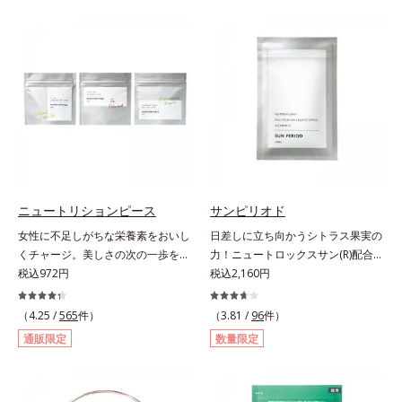
（大豆由来の植物性たんぱく質）を
リース加工でじっくり時間をかけて
採用しました。吸収が穏やかで、腹
放出されます。またすこやかな美し
持ちがいいのもポイントです。体を
さのために、和漢植物由来成分とセ
作る材料であるたんぱく質12g(*1)
ラミドをプラス。さらにストレス社
をメインに、美を引き出すコラーゲ
会に負けないためのGABAも配合し
ン5,000mgも配合。さらにリズムを
ました。現代社会を生き抜く女性の
支える鉄分やビタミン6種(*2)、食
すこやかな毎日を応援します。
物繊維など、女性が不足しがちな栄
養素を豊富に含み、大人女性の健康
美を総合的に支えます。甘さ控えめ
のカフェオレ味、濃厚な抹茶味の2
ニュートリションピース
サンピリオド
味展開。プロテイン独特のにおいや
女性に不足しがちな栄養素をおいし
日差しに立ち向かうシトラス果実の
クセが少なく、水に溶けやすいの
くチャージ。美しさの次の一歩を引
力！ニュートロックスサン(R)配合の
で、手軽においしくたんぱく質を摂
き出すタブレット。現代女性に不足
税込972円
インナーケア(*)。果実の力で日差し
税込2,160円
れます。*1 1杯分（約27g）当り。
しがちな栄養素に着目。ぽいっとひ
に立ち向かうインナーケア(*)です。
コラーゲン含む。*2 ビタミンB1、
と口補いやすい６種類の「キレイの
強い紫外線が降り注ぐ南スペイン産
B2、B6、B12、ナイアシン、パン
（4.25 /
565
件）
（3.81 /
96
件）
素」、タブレットタイプのサプリメ
のシトラスとローズマリーから抽出
トテン酸各商品の詳しい情報は商品
通販限定
数量限定
ントシリーズです。女性の不足栄養
した話題の成分、「ニュートロック
ページをご覧ください。・BEAUTY
素No.1 鉄分に葉酸をプラス、印象
スサン(R)」を配合。10年以上の研
夏祭りは、こちら
づける晴れやかな表情を目指す「鉄
究を重ねており、多くの国で実績の