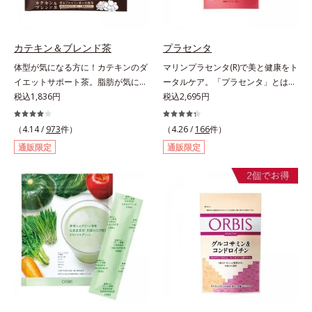
い。たっぷり飲んでも飽きないおい
しさです。
カテキン＆ブレンド茶
プラセンタ
体型が気になる方に！カテキンのダ
マリンプラセンタ(R)で美と健康をト
イエットサポート茶。脂肪が気にな
ータルケア。「プラセンタ」とは、
る食事と一緒にカテキンを。さら
税込1,836円
母から子へ酸素や栄養素をおく
税込2,695円
に、食物繊維とコーンシルクエキス
る“胎盤”のこと。豊富な栄養素を含
で、ぽっこりやからだの巡りをケ
むプラセンタは、みずみずしい美し
（4.14 /
973
件）
（4.26 /
166
件）
ア。カテキン・コーンシルク・食物
さや元気を求める女性の間で大きな
通販限定
通販限定
繊維のトリプルパワーがダイエット
注目を集めている成分です。豚由来
をサポートします。
のプラセンタが多い中、オルビスは
鮭由来のプラセンタを採用しまし
た。海洋性プラセンタのみに含まれ
るエラスチンのほか、うるおいをキ
ープするヒアルロン酸、コラーゲ
ン、みずみずしさをアシストするコ
ンドロイチン硫酸など、美しさに磨
きをかける6成分をぎゅっと凝縮。
吸収もスムーズです。