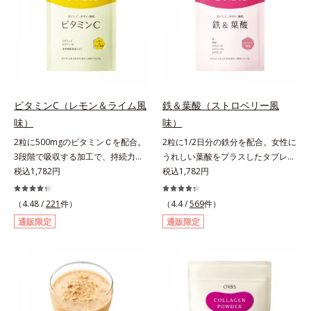
レンド。フレッシュな味なので、ゴ
クゴク飲めるおいしさです。* 「五
訂増補日本食品標準成分表2020」
より、ほうれん草（ゆで）1束210g
として可食部換算した場合。
ビタミンC（レモン＆ライム風
鉄＆葉酸（ストロベリー風
味）
味）
2粒に500mgのビタミンＣを配合。
2粒に1/2日分の鉄分を配合。女性に
3段階で吸収する加工で、持続力が
うれしい葉酸をプラスしたタブレッ
ぐんとアップ。ビタミンC（レモン
税込1,782円
トタイプ。2粒にプルーン約50個分
税込1,782円
＆ライム風味）は、栄養機能食品で
（*1）もの鉄分を配合し、さらに女
すビタミンCは、皮膚や粘膜の健康
性周期をサポートする葉酸をプラス
（4.48 /
221
件）
（4.4 /
569
件）
維持を助けるとともに、抗酸化作用
しました。甘酸っぱくて続けやす
通販限定
通販限定
を持つ栄養素です。2粒にレモン約
い、ストロベリー風味です。*1 :
25個分（*1）のビタミンCを配合し
「五訂増補日本食品標準成分表
ました。3段階でゆっくり吸収する
2010」より、プルーン（乾）1個
加工で、持続力を高めています。程
（10.6g）として可食部換算した場
よい酸味で食べやすい、レモン＆ラ
合。
イム風味です。*1 : 社団法人全国清