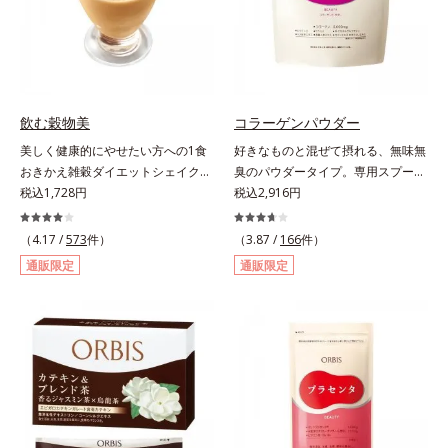
涼飲料工業会の取り決めに基づきレ
モン果実1個（120g）当り20mgと
して可食部換算した場合。
飲む穀物美
コラーゲンパウダー
美しく健康的にやせたい方への1食
好きなものと混ぜて摂れる、無味無
おきかえ雑穀ダイエットシェイク。
臭のパウダータイプ。専用スプーン
豆乳や牛乳などと粉を混ぜるだけで
税込1,728円
1杯で、ハリと弾力のある毎日に欠
税込2,916円
簡単、1食おきかえ雑穀ダイエット
かせない「コラーゲン」5,000㎎を
シェイクです。サクサクッと噛める
手軽に摂れる美容パウダーです。無
（4.17 /
573
件）
（3.87 /
166
件）
食感豊かな大豆フレークが、噛むこ
味無臭で飲み物や料理に影響がな
通販限定
通販限定
とで食欲を満たしてくれます。さら
く、冷たい飲み物にも簡単に溶ける
に腹もちが良い食物繊維のグルコマ
ので、毎日簡単にキレイを補給でき
ンナンがおなかの中で膨らみ、満足
ます。
感をアップ。豊富な栄養素でキレイ
を目指すダイエッターを、内側から
サポートします！黒糖きなこ味（カ
ロリー 92kcal ※1食分・本品粉末の
み）やさしい甘さの黒糖とほのかに
香るきなこが溶け合う幸せな味わ