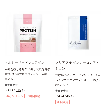
ヘルシーリードプロテイン
クリアフル インナーコンディ
ション
年齢を感じさせない美と元気を育む
女性想いの大豆プロテイン。年齢を
急な悩みに。クリアフルシリーズか
感じさせない美と元気を育む、女性
税込420円～
らインナーケアサプリ誕生。急な悩
想いの大豆プロテインです。1杯で
みに。ケアに行き詰まったすべての
税込1,944円
不足しがちなたんぱく質を補えま
女性に送る、「クリアフルシリー
（4.14 /
306
件）
す。大人女性の食習慣に基づき質と
ズ」のオールインワンサプリメント
（4.24 /
46
件）
キャンペーン
通販限定
量を考え、更年世代の女性に人気の
です。ビタミンB1とB2を配合。ビ
通販限定
ある脂質が少ないソイプロテイン
タミンB6とビタミンCは、タイムリ