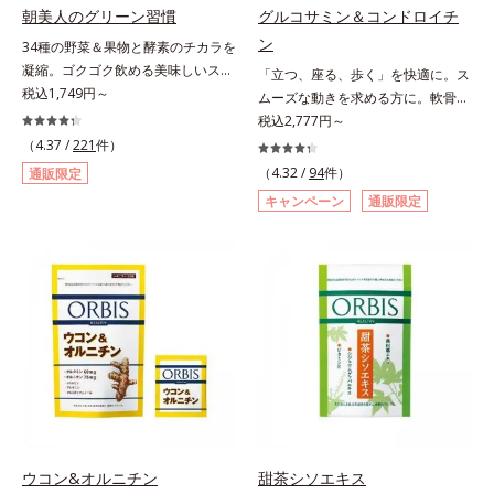
朝美人のグリーン習慣
グルコサミン＆コンドロイチ
ン
34種の野菜＆果物と酵素のチカラを
凝縮。ゴクゴク飲める美味しいスム
「立つ、座る、歩く」を快適に。ス
ージーでスッキリ生活をサポート。
税込1,749円～
ムーズな動きを求める方に。軟骨の
酵素と野菜＆果物のパワーで、スッ
構成成分のもととなるグルコサミン
税込2,777円～
キリ生活を応援する、粉末状の酵素
は体内でも作られますが、加齢とと
（4.37 /
221
件）
スムージーです。赤米や大麦などの
もに分解が進行してしまいます。そ
（4.32 /
94
件）
通販限定
9種の素材を、黒・黄・白の3種の麹
こで、オルビスは軟骨成分にこだわ
キャンペーン
通販限定
で発酵させ粉末化。さらに酵素含有
りました。6粒中にグルコサミンを
キウイフルーツ粉末を配合。さらに
1,200mg、しなやかな動きの素とな
日常では摂りづらいスーパーフー
るサメの軟骨成分のコンドロイチン
ド・ウィートグラスや緑黄色野菜な
硫酸を120mg配合。ふしぶしに大
ど、厳選した34種の野菜と果物もた
切なⅡ型コラーゲンをプラスし、ス
っぷり入っており、いろいろな素材
ムーズな動きをサポートします。そ
を手軽に摂取できます。やすらぎの
れらに加え、ハス胚芽エキス、生姜
ローズマリーとペパーミントの2種
エキスも配合。女性想いのサポート
のハーブも入っています。豆乳また
植物素材で、毎日の快適をサポート
は水と混ぜるだけの簡単スムージー
します。飲みやすさにもこだわりま
を毎朝の習慣にして、スッキリ健康
した。ニオイの少ない原料を使用す
＆キレイな毎日を。
ることにより特有臭を軽減。粒も小
ウコン&オルニチン
甜茶シソエキス
さくなっています。年齢を重ねても