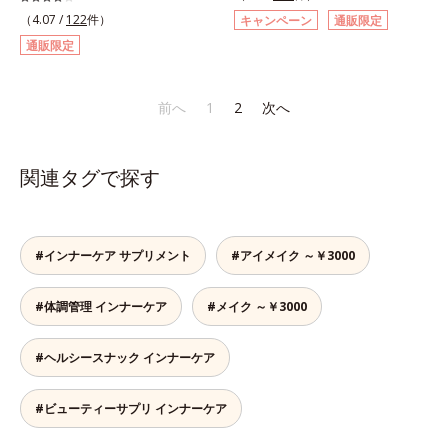
ィック型ゼリーです。吸収が早い、
スチンや植物エキス、ビタミンCを
エキスの総称です。
（4.07 /
122
件）
キャンペーン
通販限定
分子の小さなコラーゲンが1袋にた
はじめとした5つのビタミンによっ
通販限定
っぷり1,000mg！さらにたった1g
て、多角的にアプローチ。さらに南
で約6リットルもの保水力をもつと
国の強い日差しにも負けずに育つグ
言われるヒアルロン酸に、ビタミン
ァバ葉エキスもプラスしました。体
前へ
1
2
次へ
B6も加えました。コラーゲン特有
の内側から美しさに磨きをかけたい
の香りや味をできるだけカットし
方を応援します！
た、まるでフルーツゼリーのように
関連タグで探す
みずみずしいゼリーです。個包装の
スティックタイプだから、いつでも
どこでも片手でおいしくコラーゲン
をチャージできます。年齢と共に気
#インナーケア サプリメント
#アイメイク ～￥3000
になる悩みも、おやつやデザート時
にぷるんっと食べて解消を目指しま
しょう。脂肪分ゼロ＆1袋20kcal
#体調管理 インナーケア
#メイク ～￥3000
で、ダイエット中でも安心です。各
商品の詳しい情報は商品ページをご
#ヘルシースナック インナーケア
覧ください。・BEAUTY夏祭りは、
こちら
#ビューティーサプリ インナーケア