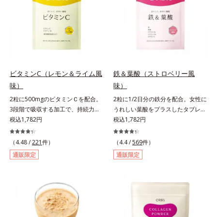
レンド。フレッシュな味なので、ゴ
クゴク飲めるおいしさです。* 「五
訂増補日本食品標準成分表2020」
より、ほうれん草（ゆで）1束210g
として可食部換算した場合。
ビタミンC（レモン＆ライム風
鉄＆葉酸（ストロベリー風
味）
味）
2粒に500mgのビタミンＣを配合。
2粒に1/2日分の鉄分を配合。女性に
3段階で吸収する加工で、持続力が
うれしい葉酸をプラスしたタブレッ
ぐんとアップ。ビタミンC（レモン
税込1,782円
トタイプ。2粒にプルーン約50個分
税込1,782円
＆ライム風味）は、栄養機能食品で
（*1）もの鉄分を配合し、さらに女
すビタミンCは、皮膚や粘膜の健康
性周期をサポートする葉酸をプラス
（4.48 /
221
件）
（4.4 /
569
件）
維持を助けるとともに、抗酸化作用
しました。甘酸っぱくて続けやす
通販限定
通販限定
を持つ栄養素です。2粒にレモン約
い、ストロベリー風味です。*1 :
25個分（*1）のビタミンCを配合し
「五訂増補日本食品標準成分表
ました。3段階でゆっくり吸収する
2010」より、プルーン（乾）1個
加工で、持続力を高めています。程
（10.6g）として可食部換算した場
よい酸味で食べやすい、レモン＆ラ
合。
イム風味です。*1 : 社団法人全国清