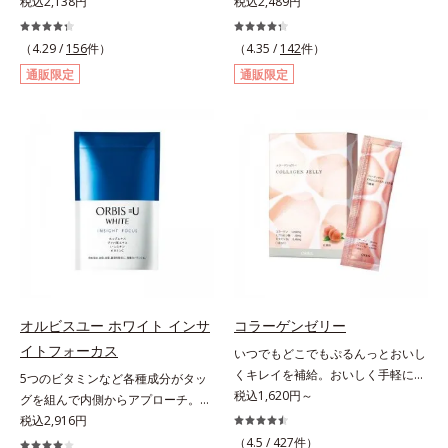
質で知られる青森県産の「福地ホワ
税込2,138円
とバランスをサポート！。女性のカ
税込2,489円
イト六片」を発酵・熟成させること
ラダは自分で思うよりもずっとデリ
で、生にんにく時よりポリフェノー
ケート。不安定になりがちな女性の
（4.29 /
156
件）
（4.35 /
142
件）
ルやアミノ酸量をぐんとパワーアッ
身体の働きを助け、健康バランスを
通販限定
通販限定
プさせました。さらに、へとへと対
サポートするサプリメントです。1
策に欠かせない“黒酢”（クエン酸が
日の目安量わずか2粒に、大豆の胚
豊富）と黒酢の副産物“もろみ”（ビ
芽から抽出したイソフラボン
タミン類を贅沢に含む）の2つを配
40mg（アグリコン換算25mg）と
合し、元気を底上げします。また、
和漢植物「美凛六草エキス」を
ソフトカプセルを採用しニオイを閉
100mg配合。大豆イソフラボン
じ込め、ローズマリー抽出物を配合
は、大豆に含まれるポリフェノール
することで、飲む時も飲んだ後も臭
の一種で、豆腐半丁分に相当する量
わず爽やかにカバーします。
を配合しています。美凛六草エキス
とは、花茶の代表的な原料、メイク
イファをはじめ、ポリフェノールを
含むローズマリーなど古来より伝わ
オルビスユー ホワイト インサ
コラーゲンゼリー
る6種の植物エキスをぎゅっと凝縮
イトフォーカス
いつでもどこでもぷるんっとおいし
したオリジナルブレンドのエキスで
くキレイを補給。おいしく手軽にキ
5つのビタミンなど各種成分がタッ
す。＊美凛六草（メイリンロクソ
レイをチャージ！ おやつ感覚でハ
税込1,620円～
グを組んで内側からアプローチ。透
ウ）エキスとは、メイクイファ、ベ
リと弾力のある毎日に欠かせない人
明感のある美しさをサポートする成
税込2,916円
ニバナ、キンセンカ、ローズマリ
気のコラーゲンを補給できる、ステ
分を凝縮した美容サプリです。L-シ
ー、ホップ、キクカ、6種類の植物
（4.5 /
427
件）