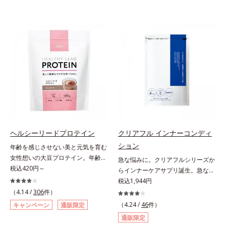
ヘルシーリードプロテイン
クリアフル インナーコンディ
ション
年齢を感じさせない美と元気を育む
女性想いの大豆プロテイン。年齢を
急な悩みに。クリアフルシリーズか
感じさせない美と元気を育む、女性
税込420円～
らインナーケアサプリ誕生。急な悩
想いの大豆プロテインです。1杯で
みに。ケアに行き詰まったすべての
税込1,944円
不足しがちなたんぱく質を補えま
女性に送る、「クリアフルシリー
（4.14 /
306
件）
す。大人女性の食習慣に基づき質と
ズ」のオールインワンサプリメント
（4.24 /
46
件）
キャンペーン
通販限定
量を考え、更年世代の女性に人気の
です。ビタミンB1とB2を配合。ビ
通販限定
ある脂質が少ないソイプロテイン
タミンB6とビタミンCは、タイムリ