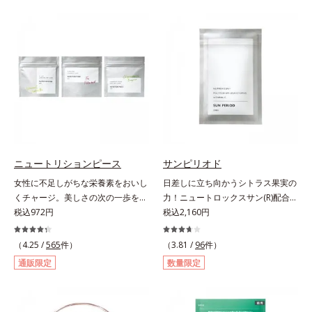
（大豆由来の植物性たんぱく質）を
リース加工でじっくり時間をかけて
採用しました。吸収が穏やかで、腹
放出されます。またすこやかな美し
持ちがいいのもポイントです。体を
さのために、和漢植物由来成分とセ
作る材料であるたんぱく質12g(*1)
ラミドをプラス。さらにストレス社
をメインに、美を引き出すコラーゲ
会に負けないためのGABAも配合し
ン5,000mgも配合。さらにリズムを
ました。現代社会を生き抜く女性の
支える鉄分やビタミン6種(*2)、食
すこやかな毎日を応援します。
物繊維など、女性が不足しがちな栄
養素を豊富に含み、大人女性の健康
美を総合的に支えます。甘さ控えめ
のカフェオレ味、濃厚な抹茶味の2
ニュートリションピース
サンピリオド
味展開。プロテイン独特のにおいや
女性に不足しがちな栄養素をおいし
日差しに立ち向かうシトラス果実の
クセが少なく、水に溶けやすいの
くチャージ。美しさの次の一歩を引
力！ニュートロックスサン(R)配合の
で、手軽においしくたんぱく質を摂
き出すタブレット。現代女性に不足
税込972円
インナーケア(*)。果実の力で日差し
税込2,160円
れます。*1 1杯分（約27g）当り。
しがちな栄養素に着目。ぽいっとひ
に立ち向かうインナーケア(*)です。
コラーゲン含む。*2 ビタミンB1、
と口補いやすい６種類の「キレイの
強い紫外線が降り注ぐ南スペイン産
B2、B6、B12、ナイアシン、パン
（4.25 /
565
件）
（3.81 /
96
件）
素」、タブレットタイプのサプリメ
のシトラスとローズマリーから抽出
トテン酸各商品の詳しい情報は商品
通販限定
数量限定
ントシリーズです。女性の不足栄養
した話題の成分、「ニュートロック
ページをご覧ください。・BEAUTY
素No.1 鉄分に葉酸をプラス、印象
スサン(R)」を配合。10年以上の研
夏祭りは、こちら
づける晴れやかな表情を目指す「鉄
究を重ねており、多くの国で実績の