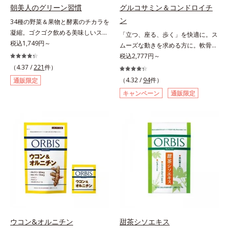
朝美人のグリーン習慣
グルコサミン＆コンドロイチ
ン
34種の野菜＆果物と酵素のチカラを
凝縮。ゴクゴク飲める美味しいスム
「立つ、座る、歩く」を快適に。ス
ージーでスッキリ生活をサポート。
税込1,749円～
ムーズな動きを求める方に。軟骨の
酵素と野菜＆果物のパワーで、スッ
構成成分のもととなるグルコサミン
税込2,777円～
キリ生活を応援する、粉末状の酵素
は体内でも作られますが、加齢とと
（4.37 /
221
件）
スムージーです。赤米や大麦などの
もに分解が進行してしまいます。そ
（4.32 /
94
件）
通販限定
9種の素材を、黒・黄・白の3種の麹
こで、オルビスは軟骨成分にこだわ
キャンペーン
通販限定
で発酵させ粉末化。さらに酵素含有
りました。6粒中にグルコサミンを
キウイフルーツ粉末を配合。さらに
1,200mg、しなやかな動きの素とな
日常では摂りづらいスーパーフー
るサメの軟骨成分のコンドロイチン
ド・ウィートグラスや緑黄色野菜な
硫酸を120mg配合。ふしぶしに大
ど、厳選した34種の野菜と果物もた
切なⅡ型コラーゲンをプラスし、ス
っぷり入っており、いろいろな素材
ムーズな動きをサポートします。そ
を手軽に摂取できます。やすらぎの
れらに加え、ハス胚芽エキス、生姜
ローズマリーとペパーミントの2種
エキスも配合。女性想いのサポート
のハーブも入っています。豆乳また
植物素材で、毎日の快適をサポート
は水と混ぜるだけの簡単スムージー
します。飲みやすさにもこだわりま
を毎朝の習慣にして、スッキリ健康
した。ニオイの少ない原料を使用す
＆キレイな毎日を。
ることにより特有臭を軽減。粒も小
ウコン&オルニチン
甜茶シソエキス
さくなっています。年齢を重ねても