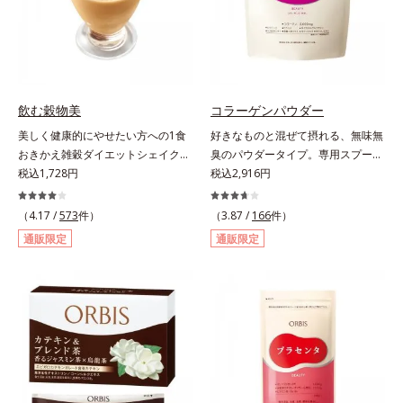
涼飲料工業会の取り決めに基づきレ
モン果実1個（120g）当り20mgと
して可食部換算した場合。
飲む穀物美
コラーゲンパウダー
美しく健康的にやせたい方への1食
好きなものと混ぜて摂れる、無味無
おきかえ雑穀ダイエットシェイク。
臭のパウダータイプ。専用スプーン
豆乳や牛乳などと粉を混ぜるだけで
税込1,728円
1杯で、ハリと弾力のある毎日に欠
税込2,916円
簡単、1食おきかえ雑穀ダイエット
かせない「コラーゲン」5,000㎎を
シェイクです。サクサクッと噛める
手軽に摂れる美容パウダーです。無
（4.17 /
573
件）
（3.87 /
166
件）
食感豊かな大豆フレークが、噛むこ
味無臭で飲み物や料理に影響がな
通販限定
通販限定
とで食欲を満たしてくれます。さら
く、冷たい飲み物にも簡単に溶ける
に腹もちが良い食物繊維のグルコマ
ので、毎日簡単にキレイを補給でき
ンナンがおなかの中で膨らみ、満足
ます。
感をアップ。豊富な栄養素でキレイ
を目指すダイエッターを、内側から
サポートします！黒糖きなこ味（カ
ロリー 92kcal ※1食分・本品粉末の
み）やさしい甘さの黒糖とほのかに
香るきなこが溶け合う幸せな味わ