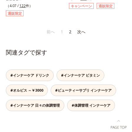
ィック型ゼリーです。吸収が早い、
スチンや植物エキス、ビタミンCを
エキスの総称です。
（4.07 /
122
件）
キャンペーン
通販限定
分子の小さなコラーゲンが1袋にた
はじめとした5つのビタミンによっ
通販限定
っぷり1,000mg！さらにたった1g
て、多角的にアプローチ。さらに南
で約6リットルもの保水力をもつと
国の強い日差しにも負けずに育つグ
言われるヒアルロン酸に、ビタミン
ァバ葉エキスもプラスしました。体
前へ
1
2
次へ
B6も加えました。コラーゲン特有
の内側から美しさに磨きをかけたい
の香りや味をできるだけカットし
方を応援します！
た、まるでフルーツゼリーのように
関連タグで探す
みずみずしいゼリーです。個包装の
スティックタイプだから、いつでも
どこでも片手でおいしくコラーゲン
をチャージできます。年齢と共に気
#インナーケア ドリンク
#インナーケア ビタミン
になる悩みも、おやつやデザート時
にぷるんっと食べて解消を目指しま
しょう。脂肪分ゼロ＆1袋20kcal
#オルビス ～￥3000
#ビューティーサプリ インナーケア
で、ダイエット中でも安心です。各
商品の詳しい情報は商品ページをご
#インナーケア 日々の体調管理
#体調管理 インナーケア
覧ください。・BEAUTY夏祭りは、
こちら