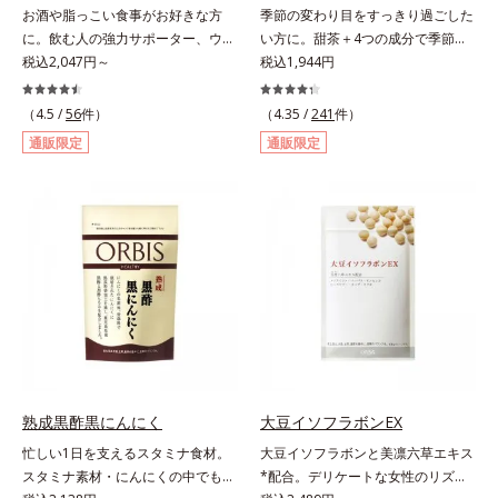
お酒や脂っこい食事がお好きな方
季節の変わり目をすっきり過ごした
ハツラツと歩きたい方、よくスポー
に。飲む人の強力サポーター、ウコ
い方に。甜茶＋4つの成分で季節に
ツをする方にもおすすめです。ふし
ンの中でも特有成分「クルクミン」
税込2,047円～
負けない健康づくりを。GODポリ
税込1,944円
ぶしが気になったら、軟骨成分に注
を豊富に含む秋ウコンを使用しまし
フェノールを含むバラ科の甜茶に加
目し、毎日に摂り入れて快適に過ご
た。2粒で60mｇも摂れるので、翌
え、3種の植物成分（シソ種子エキ
（4.5 /
56
件）
してみませんか。
（4.35 /
241
件）
日も朝からさわやかに活動できま
ス、シジュウムグァバエキス、黄杞
通販限定
通販限定
す。さらに、ウコンと並んで飲む人
葉エキス）とビタミンEを配合しま
に欠かせないとされるしじみ成分
した。植物由来の成分が、やさしく
「オルニチン」を配合しました。し
作用。眠くなることもないので、仕
じみ約200個分*相当のオルニチン
事はもちろん車を運転するときにも
が、アルギニン、シトルリンととも
大丈夫。いつでも気軽に摂れます。
に働いて、内側からの立ち直りをし
気になる不快感に直接アプローチし
っかりサポートします。お酒や脂っ
て、季節に負けない健康づくりを応
こい食事をした翌日の体調を整えた
援します。「ムズムズしそうで窓を
い方におすすめのサプリメントで
開けるのがコワイ」「ティッシュと
す。＊オルビス調べ
マスクが手放せない」「買い物に行
くのもユウウツ」…そんな方にオス
スメです。
熟成黒酢黒にんにく
大豆イソフラボンEX
忙しい1日を支えるスタミナ食材。
大豆イソフラボンと美凛六草エキス
スタミナ素材・にんにくの中でも良
*配合。デリケートな女性のリズム