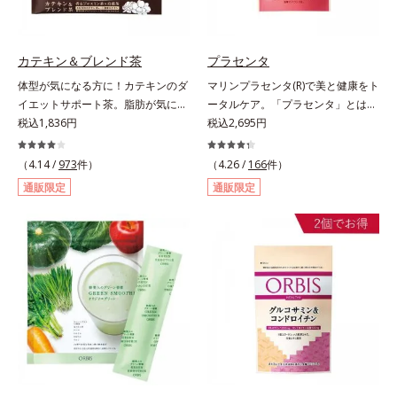
い。たっぷり飲んでも飽きないおい
しさです。
カテキン＆ブレンド茶
プラセンタ
体型が気になる方に！カテキンのダ
マリンプラセンタ(R)で美と健康をト
イエットサポート茶。脂肪が気にな
ータルケア。「プラセンタ」とは、
る食事と一緒にカテキンを。さら
税込1,836円
母から子へ酸素や栄養素をおく
税込2,695円
に、食物繊維とコーンシルクエキス
る“胎盤”のこと。豊富な栄養素を含
で、ぽっこりやからだの巡りをケ
むプラセンタは、みずみずしい美し
（4.14 /
973
件）
（4.26 /
166
件）
ア。カテキン・コーンシルク・食物
さや元気を求める女性の間で大きな
通販限定
通販限定
繊維のトリプルパワーがダイエット
注目を集めている成分です。豚由来
をサポートします。
のプラセンタが多い中、オルビスは
鮭由来のプラセンタを採用しまし
た。海洋性プラセンタのみに含まれ
るエラスチンのほか、うるおいをキ
ープするヒアルロン酸、コラーゲ
ン、みずみずしさをアシストするコ
ンドロイチン硫酸など、美しさに磨
きをかける6成分をぎゅっと凝縮。
吸収もスムーズです。