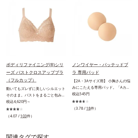
シリーズ」。肌側は高級スーピマ綿
ールドカップで自然な丸みをメイ
を使用し、しなやかでやわらかな肌
ク。脇肉もスッキリおさえて、上半
触り。広い面で体の凹凸をなめらか
身全体のラインに自信が持てます。
に整え、大人のボディを美しいシル
胸にやさしいつけごこち保型性の高
エットへと導きます。美しいバスト
いモールドカップなので、薄いのに
ラインへノンワイヤーでやさしく美
美ラインをキープします。肌ざわり
胸をメイクするブラです。幅広のス
のよい綿素材で、胸へのやさしさも
トラップで肩への負担がなく、一日
満点です。パカパカ浮かない！カッ
中ラクラク。立体パターンと面で持
プの間に伸び止め素材を内蔵してい
ち上げる設計で、美しいバストライ
るので、ズレずに安定をキープしま
ボディリファイニング(R)シリ
ノンワイヤー・パッテッドブ
ンに整えます。脇も背中もすっきり
す。パカパカ浮くというお悩みも解
ーズ バストクロスアップブラ
ラ 専用パッド
補整脇からバック部は幅広設計で、
消し、かがむ時も胸元が気になりま
（フルカップ）
【2A・3Aサイズ用】 小胸さんの悩
やわらかい背中のお肉をカバーしま
せん。このブラジャーはAカップ
みにこたえる専用パッド。「Aカッ
動いてもズレずに美しいシルエット
す。硬いセル芯ではなく、生地を2
（パッドなし）のご用意となりま
プより小さい」とお悩みの方でも大
税込545円
そのまま。バストをまるごと包みこ
重に重ねて脇肉もしっかりホール
す。AA・AAAサイズの方は、別売
丈夫。AA・AAAサイズの方に、ノ
み、上向きバストへ。体にフィット
税込4,620円～
ド。後ろ姿もすっきりキレイに変身
りの専用パッドをご購入いただき、
ンワイヤー・パッテッドブラと組み
して、ラクな着用感のノンワイヤー
します。
ブラジャーと組み合わせてご使用く
（3.78 /
18
件）
合わせて使用する別売りの専用パッ
タイプ。カップ下部分に、パワーネ
ださい。 ・ノンワイヤー・パッテ
（4.07 /
103
件）
ドをご用意しました。胸の大きさに
ットをクロスさせたアクティブクロ
ッドブラ 専用パッドは、こちら
あわせたボリュームアップが可能で
ス(R)設計を採用。体の動きにあわせ
す。・ノンワイヤー・パッテッドブ
て2枚の生地が交差するから、動い
関連タグで探す