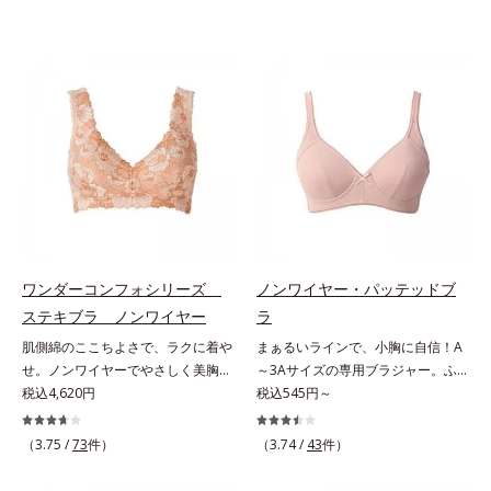
ワンダーコンフォシリーズ
ノンワイヤー・パッテッドブ
ステキブラ ノンワイヤー
ラ
肌側綿のここちよさで、ラクに着や
まぁるいラインで、小胸に自信！A
せ。ノンワイヤーでやさしく美胸
～3Aサイズの専用ブラジャー。ふ
に！。締めつけないで、着やせする
税込4,620円
んわりナチュラルなラインノンワイ
税込545円～
「これが補整下着なの？」と驚くほ
ヤーで自然な形にボリュームアップ
どのやさしさで、美しいラインへ。
できる「小胸さん用のブラジャー」
（3.75 /
73
件）
（3.74 /
43
件）
締めつけ感や苦しさなく、ラクに着
です。ナチュラルなラインで、ふん
やせをかなえる「ワンダーコンフォ
わり形を整えることにこだわり、モ