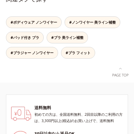
ラは、こちら
てもズレません。セル芯部分は7層
になったシェイプパネルを採用。パ
ネル全体で脇まわりをサポートし、
バストをしっかりホールド。脇がす
#ボディウェア ノンワイヤー
#ノンワイヤー 美ライン補整
っきりしたメリハリのある上向きバ
ストをつくるから、上半身を一回り
#パッド付き ブラ
#ブラ 美ライン補整
ほっそり見せてくれます。※価格は
サイズによって異なります。
#ブラジャー ノンワイヤー
#ブラ フィット
送料無料
初めての方は、全国送料無料、2回目以降のご利用の方
は、3,300円以上(税込)のお買い上げで、送料無料
30日以内なら返品OK