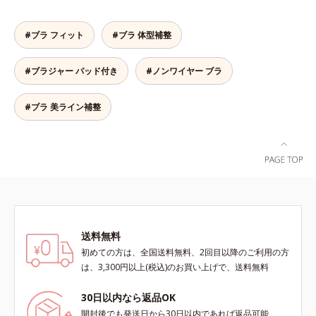
触り。広い面で体の凹凸をなめらか
に整え、大人のボディを美しいシル
エットへと導きます。美しいバスト
#ブラ フィット
#ブラ 体型補整
ラインへノンワイヤーでやさしく美
胸をメイクするブラです。幅広のス
#ブラジャー パッド付き
#ノンワイヤー ブラ
トラップで肩への負担がなく、一日
中ラクラク。立体パターンと面で持
ち上げる設計で、美しいバストライ
#ブラ 美ライン補整
ンに整えます。脇も背中もすっきり
補整脇からバック部は幅広設計で、
やわらかい背中のお肉をカバーしま
す。硬いセル芯ではなく、生地を2
重に重ねて脇肉もしっかりホール
ド。後ろ姿もすっきりキレイに変身
します。
送料無料
初めての方は、全国送料無料、2回目以降のご利用の方
は、3,300円以上(税込)のお買い上げで、送料無料
30日以内なら返品OK
開封後でも発送日から30日以内であれば返品可能