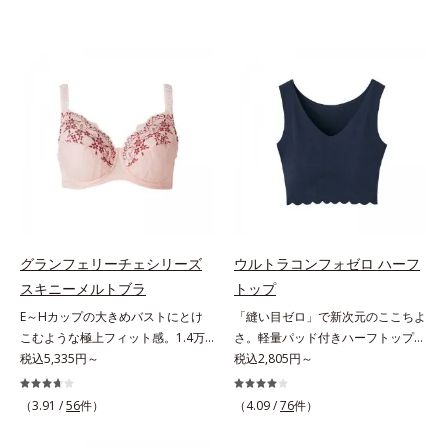
グランフェリーチェシリーズ
ウルトラコンフォゼロ ハーフ
スキニーメルトブラ
トップ
E～Hカップの大きめバストにとけ
「縫い目ゼロ」で新次元のここちよ
こむような極上フィット感。1.4万
さ。軽量パッド付きハーフトップ。
件＊のお悩みを聞き、8,000人のお
税込5,335円～
究極の解放感で、自然な美胸を演出
税込2,805円～
客様と開発「私には合うブラがな
するハーフトップこの感覚、ほかに
い…」と秘かに苦しむグラマーさん
ない。究極のストレスフリー感！綿
（3.91 /
56
件）
（4.09 /
76
件）
のために、同じ悩みを持つオルビス
たっぷりで縫い目ゼロを実現した、
担当者が開発。Web調査で「グラマ
驚異のインナーです。ハーフトップ