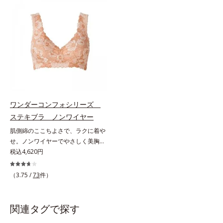
ーさんのお悩み」1.4万件を集め、
は、ブラを外したくなるリラックス
それを徹底分析して設計しました。
タイムに最高のここちよさを叶えて
＊オルビスWeb「キクラボ」でのア
くれるアイテム。広くて高さのある
ンケート結果（2018年5月時点）大
軽量パッド付きで、自然な美胸を演
きめバストに極楽フィット＆スッキ
出します。
リ細見せグラマーさんのための特殊
設計を行っています。大きめバスト
を圧迫せずにふんわりフィットしつ
つ、サイドはお肉を流さずスッキリ
細く見せます。E65～H85まで、17
ワンダーコンフォシリーズ
種類のサイズをご用意多くのグラマ
ステキブラ ノンワイヤー
ーさんに対応すべく、幅広く細かな
肌側綿のここちよさで、ラクに着や
サイズ展開を行いました。
せ。ノンワイヤーでやさしく美胸
に！。締めつけないで、着やせする
税込4,620円
「これが補整下着なの？」と驚くほ
どのやさしさで、美しいラインへ。
（3.75 /
73
件）
締めつけ感や苦しさなく、ラクに着
やせをかなえる「ワンダーコンフォ
シリーズ」。肌側は高級スーピマ綿
関連タグで探す
を使用し、しなやかでやわらかな肌