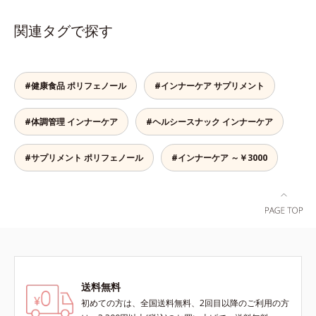
ロポリスに含まれる、ポリフェノー
美味しくいただけます。■陳香プ―
ルの一種フラボノイドなどの特有成
アール茶“陳香（ツンシャン）”と
関連タグで探す
分を無駄なく抽出し、自然の健康力
は、芳醇な香りとまろやかな味わい
を1粒にギュッと凝縮。さらにプロ
を持つ、ハイグレードなプーアール
ポリスならではの成分の吸収を助け
茶の証しです。独自の焙煎方式を採
るレシチンとシソ油、ハツラツな毎
用し、茶成分が浸出しやすい若葉だ
#健康食品 ポリフェノール
#インナーケア サプリメント
日をつくる高麗人参などのサポート
けを使用しました。特有の没食子酸
成分が、元気を底上げします。
（ボッショクシサン）がダイエット
#体調管理 インナーケア
#ヘルシースナック インナーケア
をサポート。香ばしく、まろやかな
味わいで、毎日の食事といっしょに
お召し上がりいただけます。
#サプリメント ポリフェノール
#インナーケア ～￥3000
送料無料
初めての方は、全国送料無料、2回目以降のご利用の方