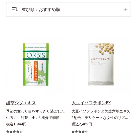
並び順
おすすめ順
甜茶シソエキス
大豆イソフラボンEX
季節の変わり目をすっきり過ごした
大豆イソフラボンと美凛六草エキス
い方に。甜茶＋4つの成分で季節に
*配合。デリケートな女性のリズム
負けない健康づくりを。GODポリ
税込1,944円
とバランスをサポート！。女性のカ
税込2,489円
フェノールを含むバラ科の甜茶に加
ラダは自分で思うよりもずっとデリ
え、3種の植物成分（シソ種子エキ
ケート。不安定になりがちな女性の