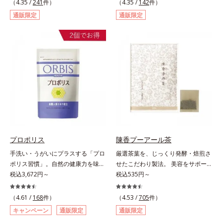
（4.35 /
241
件）
（4.35 /
142
件）
ス、シジュウムグァバエキス、黄杞
身体の働きを助け、健康バランスを
通販限定
通販限定
葉エキス）とビタミンEを配合しま
サポートするサプリメントです。1
した。植物由来の成分が、やさしく
日の目安量わずか2粒に、大豆の胚
作用。眠くなることもないので、仕
芽から抽出したイソフラボン
事はもちろん車を運転するときにも
40mg（アグリコン換算25mg）と
大丈夫。いつでも気軽に摂れます。
和漢植物「美凛六草エキス」を
気になる不快感に直接アプローチし
100mg配合。大豆イソフラボン
て、季節に負けない健康づくりを応
は、大豆に含まれるポリフェノール
援します。「ムズムズしそうで窓を
の一種で、豆腐半丁分に相当する量
開けるのがコワイ」「ティッシュと
を配合しています。美凛六草エキス
マスクが手放せない」「買い物に行
とは、花茶の代表的な原料、メイク
くのもユウウツ」…そんな方にオス
イファをはじめ、ポリフェノールを
スメです。
含むローズマリーなど古来より伝わ
プロポリス
陳香プーアール茶
る6種の植物エキスをぎゅっと凝縮
手洗い・うがいにプラスする「プロ
厳選茶葉を、じっくり発酵・焙煎さ
したオリジナルブレンドのエキスで
ポリス習慣」。自然の健康力を味方
せたこだわり製法。 美容をサポー
す。＊美凛六草（メイリンロクソ
にして、負けないカラダに。オルビ
税込3,672円～
トする没食子（ポリフェノール）配
税込535円～
ウ）エキスとは、メイクイファ、ベ
スのプロポリスは、高品質なブラジ
合で、 本格的な味と美容ケアが楽
ニバナ、キンセンカ、ローズマリ
ル産100％のプロポリスを使用し、
しめます。。胃腸にやさしい0kcal
（4.61 /
168
件）
ー、ホップ、キクカ、6種類の植物
（4.53 /
705
件）
体調を維持する元気をサポートしま
の、ダイエット中にうれしいプ―ア
エキスの総称です。
キャンペーン
通販限定
通販限定
す。独自の2段階抽出法により、プ
ール茶です。ホットでもアイスでも