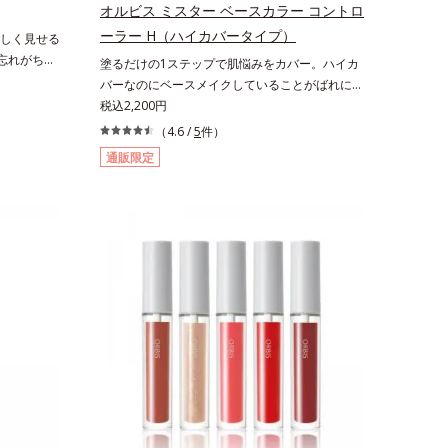
や毛穴もカ
オルビス ミスター ベースカラー コントロ
脂選択テカ
ーラー H（ハイカバータイプ）
しく見せる
択的に吸収
忘れがちな
塗るだけの1ステップで肌悩みをカバー。ハイカ
バー力を保
をパッと明
バーなのにベースメイクしていることがばれにく
の部位より
く、肌印象をあげる。オルビスの肌研究の知見か
税込2,200円
を保護し、
外線の影響
ら、男性の肌色の特長をとらえ、男性の肌だから
葉エキス、
（4.6 /
5
件）
5・
こそなじむように設計した、自然な仕上がりとカ
4 グリセ
通販限定
クリームで、
バー力を両立させたBBクリームです。これ1本で
チコン／ビ
ましょう。2
美容液、日焼け止め、コンシーラー、化粧下地、
メチコン
、ゲットウ
ファンデーション、フェイスパウダーの6つの役
リマー
つき・くす
割を担うことができます。2種の保湿成分“モイス
い長持ち。
トGT(*)”と“ヒアルロン酸(*)”配合の美容液感触で
ーで、唇を
みずみずしくさらりとのび広がり、スキンケア後
に色移りし
のようななめらかな仕上がりを実現いたします。
紅の下地と
様々な肌印象の男性に幅広く使っていただける色
設計を採用しており、明るめ～標準的な肌印象の
方用の01は、普段スキンケアをしっかり行って
いる美容本格派の男性にもおススメです。一方
で、やや暗め～暗めの肌印象の方用の02は、昔
に比べて顔色がさえないと感じる大人の男性に、
マイナス年齢を叶えるアイテムとしておススメで