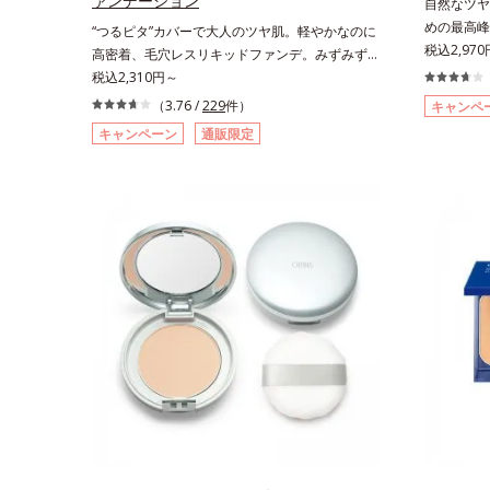
ァンデーション
自然なツヤ
めの最高峰(
“つるピタ”カバーで大人のツヤ肌。軽やかなのに
(*2)B
税込2,970
高密着、毛穴レスリキッドファンデ。みずみずし
とばし、く
く、とけ込むように密着カバー毛穴レスでなめら
税込2,310円～
厚みのある
かな質感美へ導く、リキッドファンデーション
（3.76 /
229
件）
キャンペ
っかりカバ
「カバーはしたいけど厚塗り感はイヤ」「素肌が
キャンペーン
通販限定
齢肌による
もともとキレイな人だと思われたい」そんなお客
計で、白浮
様の声から誕生した、軽やかなのにピタッと密着
これ1本で
し、肌悩みを“つるん”と隠すリキッドファンデー
粧下地・カ
ションです。年齢とともに増えていくお悩みを自
ウダー・フ
然に隠しつつも、まるで“素肌美人”に見える仕上
BB。慌た
がりを叶えるのは、微細で均一なカバー粉体(*1)
塗り感のな
が大きさの異なる毛穴にも隙なくフィットするか
ます。*1
ら。粉体の表面にダマ防止の特殊コーティングを
ームのカバ
施すことで、カバー粉体は薄く・均一に凹凸へフ
ィット。毛穴や色ムラをカバーしながら自然な仕
上がりを叶えます。また、ファンデーションをつ
けている間に保湿成分が肌へ浸透(*2)するスキン
コンディショニングセラム設計(*3)を採用。肌に
触れた瞬間、保湿成分が浸透しうるおいを与えま
す。キメを整え、磨かれたような透明感とツヤを