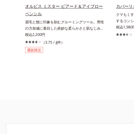
オルビス ミスター ビアード＆アイブロー
カバーリ
ペンシル
クマもくす
するコンシ
眉毛と髭に印象を刻むグルーミングツール。男性
抱えるお悩
税込1,980
の力加減に着目した絶妙な柔らかさと肌なじみ・
ーラーです
密着感を計算したフィックスブレード処方と、テ
税込2,200円
配合した「
クニック不要で太い部分も細い部分も自由自在に
（3.75 /
4
件）
拡散してア
描き足せるマルチブレード処方を採用。眉毛を描
通販限定
ます。筆タ
き慣れていない男性でも簡単に理想の眉毛を描く
ッドコンシ
ことができます。なりたい印象や髪色に合わせて
や口元、シ
選べる2色展開。ブレイブグレー：きりっとした
密着。薄づ
精悍な印象に導くシックグレー。黒髪の人におす
します。く
すめ。スタイリッシュブラウン：柔らかい印象に
ロン酸を配
導くスタイリッシュブラウン。茶色味がかった髪
ハリ肌へと
色の人におすすめ。【ご使用方法】■眉毛に使用
する場合①付属のスクリューブラシで毛流れを整
えた後、中央から眉山に向かって眉毛の隙間を埋
めるように描きます。②眉山から眉尻へ描き、眉
頭を整えます。③最後に、スクリューブラシで全
体を軽くぼかします。■ヒゲやもみあげに使用す
る場合①付属のスクリューブラシで毛流れを整え