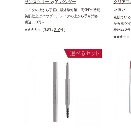
生み出すことで、“つるん”とした光のヴェールを
サンスクリーン(R) パウダー
クリアフ
まとったような仕上がりに。*1 スキンフィット
ション
メイクの上から手軽に紫外線対策。高SPFの透明
カラー成分（酸化チタン、酸化鉄、ステアロイル
美肌仕上げパウダー。メイクの上から手を汚さず
素肌でいる
グルタミン酸2Na）配合＝自然な仕上がりで肌悩
に紫外線対策ができるUVカットパウダーで
税込330円～
から肌を守
みをカバーする粉体*2 角層まで*3 肌のキメを整
す。“素肌のようななめらかな軽さ”と“高いUVカ
があると、
税込220円
（3.83 /
210
件）
え、粉体を密着させる設計のこと
ット効果”の両立を叶えました。持ち運びしやす
もの。とは
いプレストタイプ。外出先でも、メイクの上から
刺激(*1
ササッとUVカットとお直しが同時にできるお役
荒れしやす
立ちアイテムです。毛穴や色ムラをカバーしなが
担が少ない
らも、素肌のような透明美肌を叶える秘密は「ス
のがベスト
ムースヴェールパウダー(*1)」にあります。7種
ァンデーシ
の球状粉体(*2)が凹凸を埋めて、肌に薄いヴェー
敏感肌対象
ルをかけるようにカバー。さらに板状粉体が光を
ニックテス
反射して、すっぴん肌のようなナチュラルなツヤ
た設計。さ
感を演出します。また、皮脂を吸着する「あぶら
高い粉体や
とりパウダー(*3)」を配合し、くずれ＆テカリを
をいたわる
防いでサラサラ肌が長時間続きます。パウダータ
にやさしい
イプながら、SPF50+・PA++++。パウダーならで
ーして、自
はの軽いつけごこちで、日焼け止めが苦手な方に
*2 すべ
もおすすめです。水や汗に強いスーパーウォータ
ではありま
ープルーフ(*4)だから、レジャーにも大活躍して
のもと）が