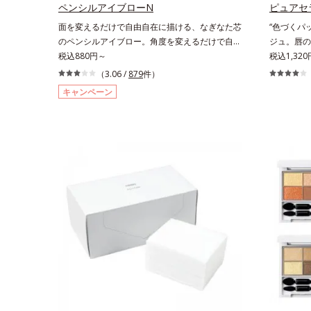
くれます。*1 シリカ、セルロース、窒化ホウ素
ペンシルアイブローN
ピュアセ
配合＝セミマット肌を叶える球状と板状の粉体
面を変えるだけで自由自在に描ける、なぎなた芯
“色づくパ
*2 シリカ6種類、セルロース*3 シリカ配合＝皮
のペンシルアイブロー。角度を変えるだけで自由
ジュ。唇の
脂を吸着する粉体*4 化粧持ち性能
自在に描けるペンシルアイブローです。なぎなた
税込880円～
かな発色を
税込1,320
芯だから、接地面を変えるだけで太い線から細い
えながら鮮
（3.06 /
879
件）
線まで、テクニックいらずで簡単に。スムースラ
色ルージュ
キャンペーン
イン成分(*)配合で、毛の1本1本まで軽やかに描
唇のキメを
けます。ペンシルの後ろにはスクリューブラシが
乾燥や凹凸
付いているので、毛流れを整えたり、色をなじま
トリートメ
せたり、ラインをぼかしたりと大活躍。これ1本
均一な質感
で完成度の高い、ふんわり眉に仕上がります。※
色づく「ク
中身を取り替えられるリフィルをご用意していま
吐息や飲み
す。* ダイマージリノール酸ダイマージレイルビ
を高める「
ス（ベヘニル/イソステアリル/フィトステリル）
クに色移り
配合＝感触向上成分
による *
プリリルシ
いを与える
併せ持つ成
ジリノレイ
ィトステリ
を叶える成