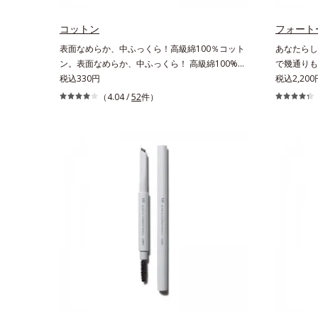
チルシロキ
よって密着
コットン
フォート
表面なめらか、中ふっくら！高級綿100％コット
あなたらし
ン。表面なめらか、中ふっくら！ 高級綿100%の
で幾通りも
コットンです。肌触りのなめらかさと、ふっくら
税込330円
スチャーと
税込2,200
としたクッション性の高さを実現しました。世界
＆楽しさを
（4.04 /
52
件）
トップレベルの安全な繊維製品の証、エコテック
です。ふん
ス(R)を使用。肌への負担を軽減し、快適にお使
された配色
いいただけます。
的な目元が
に。3色使
は無限大。
さを引き立
なアイメイ