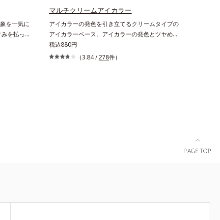
マルチクリームアイカラー
象を一気に
アイカラーの発色を引き立てるクリームタイプの
すみを払っ
アイカラーベース。アイカラーの発色とツヤめき
づきでイキ
を最大限に引き立てる、クリームタイプのアイカ
税込880円
を調整して
ラーベースです。アイカラーのベースに仕込め
（3.84 /
278
件）
づきに仕上
ば、目元のくすみを払ってナチュラルにトーンア
をコーティ
ップ。アイカラーの発色を高め、化粧のりをUP
のない内か
させます。さらに肌にしっかり密着して、アイカ
ました。チ
ラーのもちも高めます。単品使いももちろん
、肌とのフ
OK！ 繊細なパールが角度によって瞬き、目元を
れやかな表
立体的に見せてくれます。
。