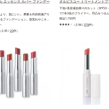
ル エッセンス カバー ファンデー
オルビスユー トリートメントプ
下地×美容液効果×UVカット（SPF50・
で1本3役のプライマー。凹凸をつる
より、肌にいい。摩擦＆外的刺激(*1)
かに(*1)整え、化粧ノリUPの高機能
税込1,760円
るファンデーション。肌荒れやニキビ
地。“塗るたび高まる、素肌の美しさ”
ファンデーションを塗っていいか悩む
～
（3.96 /
378
件）
しさを引き出す『オルビスユー』発想
いえ、素肌のままでは紫外線など外的
（2.95 /
20
件）
よる小ジワをカバーしてハリ肌に整え
)をダイレクトに受けやすい状態です。肌
粧下地毛穴や小ジワの凹凸をつるんと
い、ニキビができやすい人こそ、肌負
(*1)。スキンケア発想の化粧下地で
低刺激設計のファンデーションで守る
が肌全層(*2)に働きかけて、肌のう
。「クリアフル エッセンス カバー フ
とアップ＆リッチなクリームのように
ョン」は紫外線吸収剤不使用のうえ、
着。乾燥による小ジワを目立たなく(*
パッチテスト済(*2)、ノンコメドジェ
んとしたハリ肌に仕上げます。むやみ
ト済(*3)で、とことん肌のことを考え
はなくふわりと光を拡散させ、メイク
らに美容成分に包まれた水分保持力の
アのW効果で軽やかな美肌を印象づけ
和漢植物由来成分をはじめとした、肌
線吸収剤フリーなのに高SPF値、さら
保湿成分をたっぷり配合しました。肌
ロテクト複合成分(*3)が、ブルーラ
だけでなく、毛穴や凸凹、赤みをカバ
線、大気中の微粒子汚れなどの外的ダ
然な陶器肌を叶えます。*1 乾燥など
肌表面をガードします。【カバー効果
ての人に皮膚刺激がおきないというわけ
凸カバー複合成分(*4)肌悩みが気に
せん*3 すべての人にコメド（ニキビ
ただ隠すだけでなく、乾きやすい肌に
できないというわけではありません。