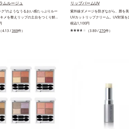
届けながら、光拡散効果で乾燥小ジワ
ラムルージュ
リップバームUV
バーします。【ラスティング効果】皮
ック”のようなうるおい感たっぷりルー
紫外線ダメージを防ぎながら、唇を美
リ防止成分(*5)テカリの主成分を選
キメを整えリップの土台をつくり鮮や
UVカットリップクリーム。UV対策を
し、うるおいはしっかり残すことでカ
叶えます。唇にたっぷりうるおいを与
円
唇に。紫外線をカットしながら、顔色
税込1,100円
ちます。*1 メイク効果による*2 角層の範囲内*3
やかに色づく、スキンケア発想の美発
るく見せるUVカットリップです。他
（4.13 /
369
件）
（3.89 /
270
件）
スキンプロテクト※複合成分配合＝肌
(口紅)です。荒れやすいデリケートな
角層が薄くバリア機能が低い唇は、紫
乾燥を防ぐ複合成分 ※ ビルベリー
整えて、リップの土台をつくります。
で乾燥を引き起こしがち。そこでSPF2
タベブイアインペチギノサ樹皮エキス*
などの唇悩みを解決(*1)する「リップ
PA++のUVカット効果のあるリップ
リルグルコシド（保湿成分）、（ジメ
ント成分(*2)」や、鮮やかな発色で、
顔だけでなく唇もしっかりUV対策し
ニルジメチコン）クロスポリマー、ジ
に整った唇にのせることでより美しく
種類の保湿成分（加水分解コラーゲン
（カバー成分）*5 アクリレーツコポ
リアカラー成分(*3)」を配合。さらに
葉エキス）を配合しているから、カサ
物の水分を取り込んでリップの密着性
み(*)などの乾燥悩みも解決＆うるお
ウォーターゲル成分(*4）」で、マス
通常色は、どんな肌色にも似合うカラ
もしにくい仕様です。*1 メイク効果
美しく魅せながらケアします。マスク
2 シリカ、酸化チタン、トリエトキシカ
にくいので、気兼ねなく使えます。口
ラン、アルニカ花エキス＝唇にうるお
してもおすすめです。
効果と、凹凸を補正して見せる効果を
分*3 ダイマージリノール酸ダイマー
ルビス（ベヘニル/イソステアリル/フ
ル）＝均一でムラのない鮮やかな発色
分*4 ラウリルPEG‐10トリス（トリメ