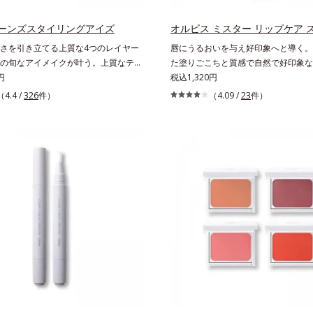
シ）シリルエチルジメチコン＝水分に
性を向上させ色持ちを叶える成分
ーンズスタイリングアイズ
オルビス ミスター リップケア 
さを引き立てる上質な4つのレイヤー
唇にうるおいを与え好印象へと導く。
の旬なアイメイクが叶う。上質なテク
た塗りごこちと質感で自然で好印象な
多様なカラーリングで、似合うを知る
円
らっとした軽やかな塗りごこちであり
税込1,320円
引き出す、4色のアイカラーパレット
唇にうるおいを与える「モイストキー
（4.4 /
326
件）
（4.09 /
23
件）
わり溶け込みやすい多様な質感と計算
用で、「唇のかさつきはケアしたいけ
だから重ねてもくすまず、簡単に印象
クリームはべたつくから苦手」という
完成します。2色だけを使って簡単
ームに苦手意識を感じる方でも使用し
って印象的に。4色全部使えば可能性
に。ツヤを抑えた質感で、自然で好印
もちろん単色使いもOK！あなたらし
と導きます。3種の植物性保湿成分を
てる4つのレイヤーで、幾通りもの旬
た「MULTI-３※」を配合。さらに、
クをお楽しみください。
ヒアルロン酸、コラーゲン配合で、唇
を与えます。※センブリエキス、ビワ
カミツレ花エキス：唇にうるおいを与
分