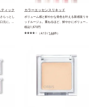
す。* うるおいを与える保湿成分【ご使用方
法】・スキンケアの後、適量（直径1cm程度の
スティック
カラーエッセンスリキッド
粒）をとり、顔全体に少量ずつムラなくのばしま
さらっとし
ボリューム感と鮮やかな発色を叶える新感覚リキ
す。・オルビス ミスター ベースカラー コントロ
口元に。さ
ッドルージュ。重ねるほど、鮮やかにボリューミ
ーラー ハイカバータイプはクレンジングによる
ながらも、
ーに。1本で美しい仕上がりを叶えるリキッドル
税込1,870円
洗顔が必要です。※衣服につかないようにご注意
プ処方」採
ージュです。唇の凹凸を均一にカバーしツヤを与
（4.13 /
144
件）
ください。衣服に色がついた場合は、すぐに洗剤
ど、リップ
える「リッププランピング成分(*)」と、乾燥を
で丁寧に洗ってください。
リップクリ
ケアする「モイストラスティング処方」、唇への
やすい設計
密着感を高め色持ちを叶える「カラーウェアリン
象な口元へ
グ処方」で、うるおいのあるふっくらとした唇と
組み合わせ
つけたての鮮やかな発色を両立します。マスクオ
ミツロウ、
フの瞬間も、ハッと目を惹く唇に。* シリカ、水
にうるおい
添ポリイソブテン、ヒアルロン酸Na、パルミチ
葉エキス、
ン酸エチルヘキシル、ジメチルシリル化シリカ、
える保湿成
BG、ペンチレングリコール