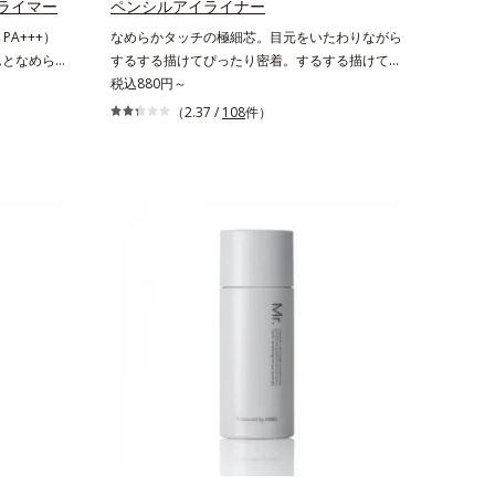
ライマー
ペンシルアイライナー
PA+++）
なめらかタッチの極細芯。目元をいたわりながら
んとなめら
するする描けてぴったり密着。するする描けてぴ
化粧下
ったり密着。なめらかタッチの極細芯アイライナ
税込880円～
 肌本来の美
ーです。繊細な目のキワにも優しいタッチでする
（2.37 /
108
件）
で、乾燥に
っと描けて、どんなラインも自由自在。難しいテ
る高機能化
クニックなしで、目元に自然な陰影をプラスでき
なめらかに
ます。アイラインを描いた後に、後ろに付いてい
す。保湿成分
るチップでまつ毛の間を埋めるようにぼかせば、
るおいをグン
ぱっちりと際立つナチュラルな目元が完成しま
ぴたっと密
す。汗や涙、皮脂にも強く、美しい仕上がりを長
1)し、つる
時間キープ。目元ケア成分(*)で目元の負担も軽
に隠すので
減します。※中身を取り替えられるリフィルをご
×スキンケ
用意しています。* パンテノール配合＝保湿成分
ます。紫外
にスキンプ
イト、紫外
メージから
】保湿性凹
なる時でも、
うるおいを