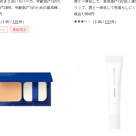
めきと高いカバー力。年齢肌(*1)のた
唇と一体化して、血色感(*1)が続く
*2)BB。年齢肌(*1)のための最高峰
リップ。唇と一体化して色落ちしにく
Bクリームです。肌のアラを光でふわりと
円
処方とうるおいを両立した、ティント
税込1,980円
すみや凹凸も軽やかにカバー。さらに
す。色が長時間唇に密着するオイル(*
（3.95 /
101
件）
（3.48 /
137
件）
テクスチャーが均一にのび広がり、し
ら色落ちしにくく、果物の蜜を凝縮し
ーン
通販限定
ーしながらも自然な仕上がりです。年
(*3)みずみずしい発色が続きます。
黄ぐすみや血色の悪さに対応した色設
る唇の乾燥を防ぐため、一部の色素に
きせずパッと明るい印象を叶えます。
ィング処理(*4)を施し、さらに3種の
、日中美容クリーム・日焼け止め・化
保護成分(*5)も配合。しっとり感を
ラーコントロール・コンシーラー・パ
るんとした唇に。さっとひと塗りする
ァンデーションの7役を兼ねる多機能
すみやすい大人の肌に血色感を与え、
だしい朝でもパパッと塗るだけで、厚
美しく彩る色設計です。*1 メイク効
い、自然なツヤめきのある美肌に整え
水添ポリイソブテン*3 色みのこと*4
 年齢を重ねた肌*2 オルビス内BBクリ
シカプリリルシラン配合＝保湿成分*5
ー力
ン、ヒアルロン酸Na、加水分解コラ