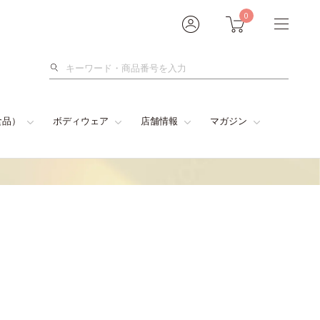
0
検
索
食品）
ボディウェア
店舗情報
マガジン