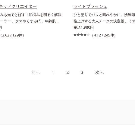
キッドクリエイター
ライトブラッシュ
みも光でとばす！肌悩みを明るく解決
ひと塗りでパッと晴れやかに。洗練印
ーラー 。クマやくすみ(*)、年齢肌の
格上げする大人チークの決定版 。く
みを、光で飛ばしてカバーするコンシ
円
て美肌に見せ、透け感のある自然な色
税込1,980円
。黄ぐすみをカバーする赤色の粉体を
イキした表情が際立つチークです。光
（3.62 /
129
件）
（4.12 /
245
件）
光コントロールパウダー」配合。光を
やわらかに輝き、じわりと血色風の色
ラを見せず、自然に肌悩みをカバーし
がるヒミツは、特殊加工パール。表面
イプのやわらかなテクスチャーのリキ
ングして光の正反射を抑え、ギラつき
ーラーでのびがよく、凹凸のある目元
らにじむような穏やかな発色を実現し
ミやくすみの気になる頬にもピタッと
ークでありながらうるおいをもたらし
きなのにカバー力が高く、幅広く活躍
ィット感がUP。ひと塗りでパッと晴
前へ
1
2
3
次へ
すみに働きかける成分に2種のヒアル
情に格上げするカラーが長持ちします
合した肌にやさしい処方で、うるおう
整えます。* 乾燥による