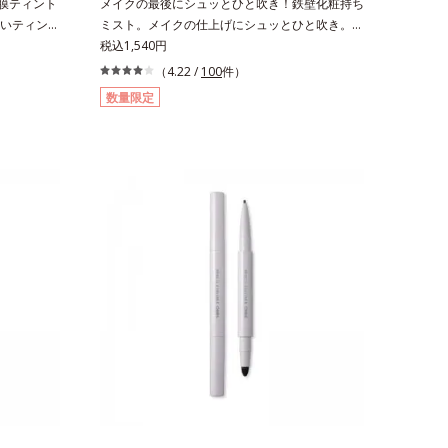
蜜膜ティント
メイクの最後にシュッとひと吹き！鉄壁化粧持ち
いティント
ミスト。メイクの仕上げにシュッとひと吹き。肌
リップで
とメイクの密着感をピタッと高め、メイクくずれ
税込1,540円
2)配合だか
を防ぎ、化粧持ちをアップさせるミストタイプの
（4.22 /
100
件）
たような
化粧水です。くずれ防止成分(*1)を含む層と美容
数量限定
また色素によ
成分(*2)を含む水層の2層タイプ。よく振って混
特殊コーテ
ぜると、美容成分がくずれ防止成分を包み込み、
うるおい・
メイクの上にピタッと密着。くずれ防止成分が
キープし、ぷ
汗・水・皮脂をはじきながら、美容成分がうるお
だけで、く
いをキープ。Wの機能でメイクをくずさずガード
唇を自然に
します。さらに保湿成分配合でうるおい感が続
果による*2
き、エアコンなどによる乾燥も防ぎます。*1 ト
 トリエトキ
リメチルシロキシケイ酸、ジメチコン配合＝汗や
 スクワラ
水、皮脂をはじき、メイクくずれを防ぐ成分*2
ーゲン
オリーブ葉エキス、ゴレンシ葉エキス、加水分解
ヒアルロン酸、異性化糖配合＝保湿成分【ご使用
方法】2層タイプなので、必ず容器をよく振って
からお使いください。メイクの仕上げに、顔から
20cm程度離し、目と口を閉じて、顔全体に適量
吹きかけてください。（5～6プッシュが目安）
ミストを塗布後、肌に触れずに乾くまでそのまま
お待ちください。