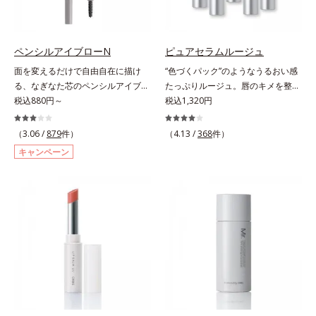
プ。目元ケア成分(*)で目元の負担も
クリームのようにぴたっと密着。乾
軽減します。※中身を取り替えられ
燥による小ジワを目立たなく(*1)
るリフィルをご用意しています。*
し、つるんとしたハリ肌に仕上げま
パンテノール配合＝保湿成分
す。むやみに隠すのではなくふわり
ペンシルアイブローN
ピュアセラムルージュ
と光を拡散させ、メイク×スキンケ
面を変えるだけで自由自在に描け
“色づくパック”のようなうるおい感
アのW効果で軽やかな美肌を印象づ
る、なぎなた芯のペンシルアイブロ
たっぷりルージュ。唇のキメを整え
けます。紫外線吸収剤フリーなのに
ー。角度を変えるだけで自由自在に
税込880円～
リップの土台をつくり鮮やかな発色
税込1,320円
高SPF値、さらにスキンプロテクト
描けるペンシルアイブローです。な
を叶えます。唇にたっぷりうるおい
複合成分(*3)が、ブルーライト、紫
ぎなた芯だから、接地面を変えるだ
を与えながら鮮やかに色づく、スキ
（3.06 /
879
件）
（4.13 /
368
件）
外線、大気中の微粒子汚れなどの外
けで太い線から細い線まで、テクニ
ンケア発想の美発色ルージュ(口紅)
的ダメージから肌表面をガードしま
キャンペーン
ックいらずで簡単に。スムースライ
です。荒れやすいデリケートな唇の
す。【カバー効果】保湿性凹凸カバ
ン成分(*)配合で、毛の1本1本まで
キメを整えて、リップの土台をつく
ー複合成分(*4)肌悩みが気になる時
軽やかに描けます。ペンシルの後ろ
ります。乾燥や凹凸などの唇悩みを
でも、ただ隠すだけでなく、乾きや
にはスクリューブラシが付いている
解決(*1)する「リップトリートメン
すい肌にうるおいを届けながら、光
ので、毛流れを整えたり、色をなじ
ト成分(*2)」や、鮮やかな発色で、
拡散効果で乾燥小ジワや毛穴もカバ
ませたり、ラインをぼかしたりと大
均一な質感に整った唇にのせること
ーします。【ラスティング効果】皮
活躍。これ1本で完成度の高い、ふ
でより美しく色づく「クリアカラー
脂選択テカリ防止成分(*5)テカリの
んわり眉に仕上がります。※中身を
成分(*3)」を配合。さらに吐息や飲
主成分を選択的に吸収し、うるおい
取り替えられるリフィルをご用意し
み物の水分を取り込んでリップの密
はしっかり残すことでカバー力を保
ています。* ダイマージリノール酸
着性を高める「ウォーターゲル成分
ちます。*1 メイク効果による*2 角
ダイマージレイルビス（ベヘニル/
(*4）」で、マスクに色移りもしに
層の範囲内*3 スキンプロテクト※