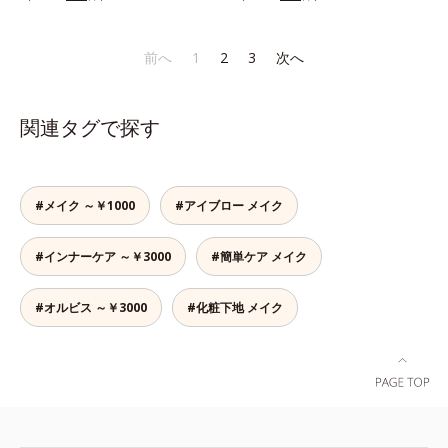
す。光を調整してやわらかに輝き、
ベースに仕込めば、目元のくすみを
リューブラシで毛流れを整えた後、
じわりと血色風の色づきに仕上がる
払ってナチュラルにトーンアップ。
軸先の細い方を使って毛を一本ずつ
ヒミツは、特殊加工パール。表面を
アイカラーの発色を高め、化粧のり
前へ
1
2
3
次へ
書き足すように足りない部分や整え
コーティングして光の正反射を抑
をUPさせます。さらに肌にしっか
たい部分を描きます。②最後に毛流
え、ギラつきのない内からにじむよ
り密着して、アイカラーのもちも高
れに沿ってスクリューブラシで軽く
うな穏やかな発色を実現しました。
めます。単品使いももちろんOK！
ぼかします。
関連タグで探す
チークでありながらうるおいをもた
繊細なパールが角度によって瞬き、
らし、肌とのフィット感がUP。ひ
目元を立体的に見せてくれます。
と塗りでパッと晴れやかな表情に格
上げするカラーが長持ちします。
#メイク ～￥1000
#アイブロー メイク
#インナーケア ～￥3000
#簡単ケア メイク
#オルビス ～￥3000
#化粧下地 メイク