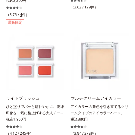
妙な柔らかさと肌なじみ・密着感を
税込2,200円
ンシーラーです。黄ぐすみをカバー
計算したフィックスブレード処方
（3.62 /
129
件）
する赤色の粉体を配合した「光コン
と、テクニック不要で太い部分も細
（3.75 /
4
件）
トロールパウダー」配合。光を拡散
い部分も自由自在に描き足せるマル
通販限定
してアラを見せず、自然に肌悩みを
チブレード処方を採用。眉毛を描き
カバーします。筆タイプのやわらか
慣れていない男性でも簡単に理想の
なテクスチャーのリキッドコンシー
眉毛を描くことができます。なりた
ラーでのびがよく、凹凸のある目元
い印象や髪色に合わせて選べる2色
や口元、シミやくすみの気になる頬
展開。ブレイブグレー：きりっとし
にもピタッと密着。薄づきなのにカ
た精悍な印象に導くシックグレー。
バー力が高く、幅広く活躍します。
黒髪の人におすすめ。スタイリッシ
くすみに働きかける成分に2種のヒ
ュブラウン：柔らかい印象に導くス
アルロン酸を配合した肌にやさしい
タイリッシュブラウン。茶色味がか
処方で、うるおうハリ肌へと整えま
った髪色の人におすすめ。【ご使用
す。* 乾燥による
方法】■眉毛に使用する場合①付属
のスクリューブラシで毛流れを整え
ライトブラッシュ
マルチクリームアイカラー
た後、中央から眉山に向かって眉毛
ひと塗りでパッと晴れやかに。洗練
アイカラーの発色を引き立てるクリ
の隙間を埋めるように描きます。②
印象を一気に格上げする大人チーク
ームタイプのアイカラーベース。ア
眉山から眉尻へ描き、眉頭を整えま
の決定版 。くすみを払って美肌に
税込1,980円
イカラーの発色とツヤめきを最大限
税込880円
す。③最後に、スクリューブラシで
見せ、透け感のある自然な色づきで
に引き立てる、クリームタイプのア
全体を軽くぼかします。■ヒゲやも
イキイキした表情が際立つチークで
イカラーベースです。アイカラーの
みあげに使用する場合①付属のスク
（4.12 /
245
件）
（3.84 /
278
件）