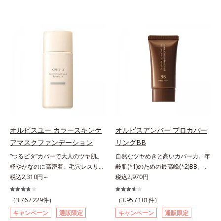
オルビスユー カラースキンケ
オルビスアンバー プロカバー
アマスクファンデーション
リングBB
“つるピタ”カバーで大人のツヤ肌。
自然なツヤめきと高いカバー力。年
軽やかなのに高密着、毛穴レスリキ
齢肌(*1)のための最高峰(*2)BB。年
ッドファンデ。みずみずしく、とけ
税込2,310円～
齢肌(*1)のための最高峰(*2)BBクリ
税込2,970円
込むように密着カバー毛穴レスでな
ームです。肌のアラを光でふわりと
めらかな質感美へ導く、リキッドフ
とばし、くすみや凹凸も軽やかにカ
（3.76 /
229
件）
（3.95 /
101
件）
ァンデーション「カバーはしたいけ
バー。さらに厚みのあるテクスチャ
キャンペーン
通販限定
キャンペーン
通販限定
ど厚塗り感はイヤ」「素肌がもとも
ーが均一にのび広がり、しっかりカ