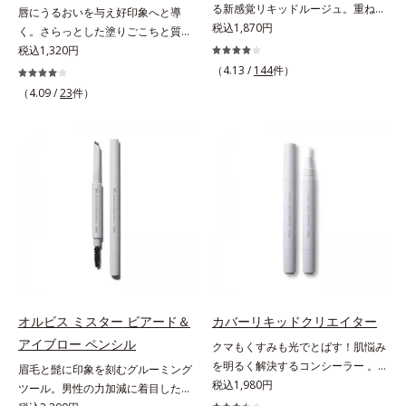
る新感覚リキッドルージュ。重ねる
唇にうるおいを与え好印象へと導
ほど、鮮やかにボリューミーに。1
税込1,870円
く。さらっとした塗りごこちと質感
本で美しい仕上がりを叶えるリキッ
で自然で好印象な口元に。さらっと
税込1,320円
ドルージュです。唇の凹凸を均一に
した軽やかな塗りごこちでありなが
（4.13 /
144
件）
カバーしツヤを与える「リッププラ
らも、唇にうるおいを与える「モイ
（4.09 /
23
件）
ンピング成分(*)」と、乾燥をケアす
ストキープ処方」採用で、「唇のか
る「モイストラスティング処方」、
さつきはケアしたいけど、リップク
唇への密着感を高め色持ちを叶える
リームはべたつくから苦手」という
「カラーウェアリング処方」で、う
リップクリームに苦手意識を感じる
るおいのあるふっくらとした唇とつ
方でも使用しやすい設計に。ツヤを
けたての鮮やかな発色を両立しま
抑えた質感で、自然で好印象な口元
す。マスクオフの瞬間も、ハッと目
へと導きます。3種の植物性保湿成
を惹く唇に。* シリカ、水添ポリイ
分を組み合わせた「MULTI-３※」
ソブテン、ヒアルロン酸Na、パル
を配合。さらに、ミツロウ、ヒアル
ミチン酸エチルヘキシル、ジメチル
ロン酸、コラーゲン配合で、唇にう
シリル化シリカ、BG、ペンチレン
るおいを与えます。※センブリエキ
グリコール
ス、ビワ葉エキス、カミツレ花エキ
オルビス ミスター ビアード＆
カバーリキッドクリエイター
ス：唇にうるおいを与える保湿成分
アイブロー ペンシル
クマもくすみも光でとばす！肌悩み
を明るく解決するコンシーラー 。
眉毛と髭に印象を刻むグルーミング
クマやくすみ(*)、年齢肌の抱えるお
税込1,980円
ツール。男性の力加減に着目した絶
悩みを、光で飛ばしてカバーするコ