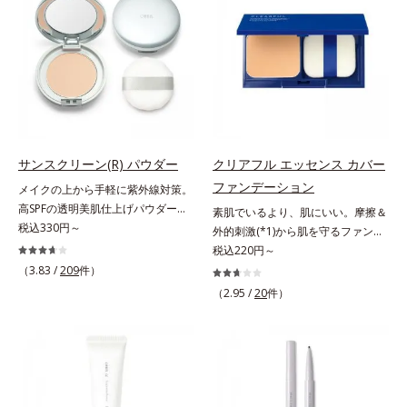
色素に特殊コーティング処理(*4)を
防止成分を包み込み、メイクの上に
で、“つるん”とした光のヴェールを
施し、さらに3種のうるおい・保護
ピタッと密着。くずれ防止成分が
まとったような仕上がりに。*1 ス
成分(*5)も配合。しっとり感をキー
汗・水・皮脂をはじきながら、美容
キンフィットカラー成分（酸化チタ
プし、ぷるんとした唇に。さっとひ
成分がうるおいをキープ。Wの機能
ン、酸化鉄、ステアロイルグルタミ
と塗りするだけで、くすみやすい大
でメイクをくずさずガードします。
ン酸2Na）配合＝自然な仕上がりで
人の肌に血色感を与え、唇を自然に
さらに保湿成分配合でうるおい感が
肌悩みをカバーする粉体*2 角層ま
美しく彩る色設計です。*1 メイク
続き、エアコンなどによる乾燥も防
で*3 肌のキメを整え、粉体を密着
効果による*2 水添ポリイソブテン
ぎます。*1 トリメチルシロキシケ
させる設計のこと
*3 色みのこと*4 トリエトキシカプ
イ酸、ジメチコン配合＝汗や水、皮
サンスクリーン(R) パウダー
クリアフル エッセンス カバー
リリルシラン配合＝保湿成分*5 ス
脂をはじき、メイクくずれを防ぐ成
ファンデーション
メイクの上から手軽に紫外線対策。
クワラン、ヒアルロン酸Na、加水
分*2 オリーブ葉エキス、ゴレンシ
高SPFの透明美肌仕上げパウダー。
素肌でいるより、肌にいい。摩擦＆
分解コラーゲン
葉エキス、加水分解ヒアルロン酸、
メイクの上から手を汚さずに紫外線
税込330円～
外的刺激(*1)から肌を守るファンデ
異性化糖配合＝保湿成分【ご使用方
対策ができるUVカットパウダーで
ーション。肌荒れやニキビがある
税込220円～
法】2層タイプなので、必ず容器を
す。“素肌のようななめらかな軽
と、ファンデーションを塗っていい
（3.83 /
209
件）
よく振ってからお使いください。メ
さ”と“高いUVカット効果”の両立を
か悩むもの。とはいえ、素肌のまま
イクの仕上げに、顔から20cm程度
（2.95 /
20
件）
叶えました。持ち運びしやすいプレ
では紫外線など外的刺激(*1)をダイ
離し、目と口を閉じて、顔全体に適
ストタイプ。外出先でも、メイクの
レクトに受けやすい状態です。肌荒
量吹きかけてください。（5～6プッ
上からササッとUVカットとお直し
れしやすい、ニキビができやすい人
シュが目安）ミストを塗布後、肌に
が同時にできるお役立ちアイテムで
こそ、肌負担が少ない低刺激設計の
触れずに乾くまでそのままお待ちく
す。毛穴や色ムラをカバーしながら
ファンデーションで守るのがベス
ださい。
も、素肌のような透明美肌を叶える
ト。「クリアフル エッセンス カバ