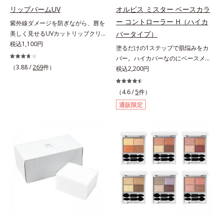
イソステアリル/フィトステリル）
くい仕様です。*1 メイク効果によ
リップバームUV
オルビス ミスター ベースカラ
複合成分配合＝肌を保護し、乾燥を
配合＝感触向上成分
る *2 シリカ、酸化チタン、トリエ
防ぐ複合成分 ※ ビルベリー葉エ
ー コントローラー H（ハイカ
紫外線ダメージを防ぎながら、唇を
トキシカプリリルシラン、アルニカ
キス、タベブイアインペチギノサ樹
美しく見せるUVカットリップクリ
バータイプ）
花エキス＝唇にうるおいを与える効
皮エキス*4 グリセリルグルコシド
ーム。UV対策を忘れがちな唇に。
税込1,100円
果と、凹凸を補正して見せる効果を
塗るだけの1ステップで肌悩みをカ
（保湿成分）、（ジメチコン／ビニ
紫外線をカットしながら、顔色をパ
併せ持つ成分*3 ダイマージリノー
バー。ハイカバーなのにベースメイ
ルジメチコン）クロスポリマー、ジ
ッと明るく見せるUVカットリップ
（3.88 /
269
件）
ル酸ダイマージリノレイルビス（ベ
クしていることがばれにくく、肌印
税込2,200円
メチコン（カバー成分）*5 アクリ
です。他の部位より角層が薄くバリ
ヘニル/イソステアリル/フィトステ
象をあげる。オルビスの肌研究の知
レーツコポリマー
ア機能が低い唇は、紫外線の影響で
リル）＝均一でムラのない鮮やかな
見から、男性の肌色の特長をとら
（4.6 /
5
件）
乾燥を引き起こしがち。そこで
発色を叶える成分*4 ラウリルPEG‐
え、男性の肌だからこそなじむよう
通販限定
SPF25・PA++のUVカット効果のあ
10トリス（トリメチルシロキシ）シ
に設計した、自然な仕上がりとカバ
るリップクリームで、顔だけでなく
リルエチルジメチコン＝水分によっ
ー力を両立させたBBクリームで
唇もしっかりUV対策しましょう。2
て密着性を向上させ色持ちを叶える
す。これ1本で美容液、日焼け止
種類の保湿成分（加水分解コラーゲ
成分
め、コンシーラー、化粧下地、ファ
ン、ゲットウ葉エキス）を配合して
ンデーション、フェイスパウダーの
いるから、カサつき・くすみ(*)など
6つの役割を担うことができます。2
の乾燥悩みも解決＆うるおい長持
種の保湿成分“モイストGT(*)”と“ヒ
ち。通常色は、どんな肌色にも似合
アルロン酸(*)”配合の美容液感触で
うカラーで、唇を美しく魅せながら
みずみずしくさらりとのび広がり、
ケアします。マスクに色移りしにく
スキンケア後のようななめらかな仕
いので、気兼ねなく使えます。口紅
上がりを実現いたします。様々な肌
の下地としてもおすすめです。