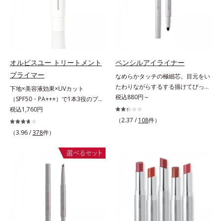
秘密は「スムースヴェールパウダー
ー ファンデーション」は紫外線吸
(*1)」にあります。7種の球状粉体
収剤不使用のうえ、敏感肌対象パッ
(*2)が凹凸を埋めて、肌に薄いヴェ
チテスト済(*2)、ノンコメドジェニ
ールをかけるようにカバー。さらに
ックテスト済(*3)で、とことん肌の
板状粉体が光を反射して、すっぴん
ことを考えた設計。さらに美容成分
肌のようなナチュラルなツヤ感を演
に包まれた水分保持力の高い粉体や
オルビスユー トリートメント
ペンシルアイライナー
出します。また、皮脂を吸着する
和漢植物由来成分をはじめとした、
プライマー
なめらかタッチの極細芯。目元をい
「あぶらとりパウダー(*3)」を配合
肌をいたわる保湿成分をたっぷり配
たわりながらするする描けてぴった
下地×美容液効果×UVカット
し、くずれ＆テカリを防いでサラサ
合しました。肌にやさしいだけでな
り密着。するする描けてぴったり密
税込880円～
（SPF50・PA+++）で1本3役のプラ
ラ肌が長時間続きます。パウダータ
く、毛穴や凸凹、赤みをカバーし
着。なめらかタッチの極細芯アイラ
イマー。凹凸をつるんとなめらかに
税込1,760円
イプながら、SPF50+・PA++++。パ
て、自然な陶器肌を叶えます。*1
イナーです。繊細な目のキワにも優
(*1)整え、化粧ノリUPの高機能化粧
ウダーならではの軽いつけごこち
（2.37 /
108
件）
乾燥など*2 すべての人に皮膚刺激
しいタッチでするっと描けて、どん
下地。“塗るたび高まる、素肌の美
で、日焼け止めが苦手な方にもおす
（3.96 /
378
件）
がおきないというわけではありませ
なラインも自由自在。難しいテクニ
しさ” 肌本来の美しさを引き出す
すめです。水や汗に強いスーパーウ
ん*3 すべての人にコメド（ニキビ
ックなしで、目元に自然な陰影をプ
『オルビスユー』発想で、乾燥によ
ォータープルーフ(*4)だから、レジ
のもと）ができないというわけでは
ラスできます。アイラインを描いた
る小ジワをカバーしてハリ肌に整え
ャーにも大活躍してくれます。*1
ありません。
後に、後ろに付いているチップでま
る高機能化粧下地毛穴や小ジワの凹
シリカ、セルロース、窒化ホウ素配
つ毛の間を埋めるようにぼかせば、
凸をつるんとなめらかに(*1)。スキ
合＝セミマット肌を叶える球状と板
ぱっちりと際立つナチュラルな目元
ンケア発想の化粧下地です。保湿成
状の粉体*2 シリカ6種類、セルロー
が完成します。汗や涙、皮脂にも強
分が肌全層(*2)に働きかけて、肌の
ス*3 シリカ配合＝皮脂を吸着する
く、美しい仕上がりを長時間キー
うるおいをグンとアップ＆リッチな
粉体*4 化粧持ち性能