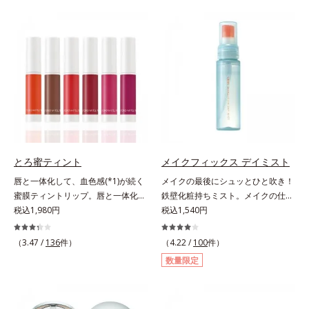
とキレイな人だと思われたい」そん
バーしながらも自然な仕上がりで
なお客様の声から誕生した、軽やか
す。年齢肌による黄ぐすみや血色の
なのにピタッと密着し、肌悩み
悪さに対応した色設計で、白浮きせ
を“つるん”と隠すリキッドファンデ
ずパッと明るい印象を叶えます。こ
ーションです。年齢とともに増えて
れ1本で、日中美容クリーム・日焼
いくお悩みを自然に隠しつつも、ま
け止め・化粧下地・カラーコントロ
るで“素肌美人”に見える仕上がりを
ール・コンシーラー・パウダー・フ
叶えるのは、微細で均一なカバー粉
ァンデーションの7役を兼ねる多機
体(*1)が大きさの異なる毛穴にも隙
能BB。慌ただしい朝でもパパッと
なくフィットするから。粉体の表面
塗るだけで、厚塗り感のない、自然
にダマ防止の特殊コーティングを施
なツヤめきのある美肌に整えます。
とろ蜜ティント
メイクフィックス デイミスト
すことで、カバー粉体は薄く・均一
*1 年齢を重ねた肌*2 オルビス内BB
唇と一体化して、血色感(*1)が続く
メイクの最後にシュッとひと吹き！
に凹凸へフィット。毛穴や色ムラを
クリームのカバー力
蜜膜ティントリップ。唇と一体化し
鉄壁化粧持ちミスト。メイクの仕上
カバーしながら自然な仕上がりを叶
て色落ちしにくいティント処方とう
税込1,980円
げにシュッとひと吹き。肌とメイク
税込1,540円
えます。また、ファンデーションを
るおいを両立した、ティントリップ
の密着感をピタッと高め、メイクく
つけている間に保湿成分が肌へ浸透
です。色が長時間唇に密着するオイ
ずれを防ぎ、化粧持ちをアップさせ
(*2)するスキンコンディショニング
（3.47 /
136
件）
（4.22 /
100
件）
ル(*2)配合だから色落ちしにくく、
るミストタイプの化粧水です。くず
セラム設計(*3)を採用。肌に触れた
数量限定
果物の蜜を凝縮したような(*3)みず
れ防止成分(*1)を含む層と美容成分
瞬間、保湿成分が浸透しうるおいを
みずしい発色が続きます。また色素
(*2)を含む水層の2層タイプ。よく
与えます。キメを整え、磨かれたよ
による唇の乾燥を防ぐため、一部の
振って混ぜると、美容成分がくずれ
うな透明感とツヤを生み出すこと