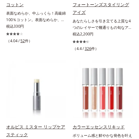
印象の男性に幅広く使っていただけ
コットン
フォートーンズスタイリング
る色設計を採用しており、明るめ～
アイズ
表面なめらか、中ふっくら！高級綿
標準的な肌印象の方用の01は、普段
100％コットン。表面なめらか、中
あなたらしさを引き立てる上質な4
スキンケアをしっかり行っている美
ふっくら！ 高級綿100%のコットン
税込330円
つのレイヤーで幾通りもの旬なアイ
容本格派の男性にもおススメです。
です。肌触りのなめらかさと、ふっ
メイクが叶う。上質なテクスチャー
税込2,200円
一方で、やや暗め～暗めの肌印象の
くらとしたクッション性の高さを実
と多様なカラーリングで、似合うを
（4.04 /
52
件）
方用の02は、昔に比べて顔色がさえ
現しました。世界トップレベルの安
知る＆楽しさを引き出す、4色のア
ないと感じる大人の男性に、マイナ
（4.4 /
326
件）
全な繊維製品の証、エコテックス(R)
イカラーパレットです。ふんわり溶
ス年齢を叶えるアイテムとしておス
を使用。肌への負担を軽減し、快適
け込みやすい多様な質感と計算され
スメです。* うるおいを与える保湿
にお使いいただけます。
た配色だから重ねてもくすまず、簡
成分【ご使用方法】・スキンケアの
単に印象的な目元が完成します。2
後、適量（直径1cm程度の粒）をと
色だけを使って簡単に。3色使って
り、顔全体に少量ずつムラなくのば
印象的に。4色全部使えば可能性は
します。・オルビス ミスター ベー
無限大。もちろん単色使いもOK！
スカラー コントローラー ハイカバ
あなたらしさを引き立てる4つのレ
ータイプはクレンジングによる洗顔
イヤーで、幾通りもの旬なアイメイ
が必要です。※衣服につかないよう
クをお楽しみください。
にご注意ください。衣服に色がつい
た場合は、すぐに洗剤で丁寧に洗っ
てください。
オルビス ミスター リップケア
カラーエッセンスリキッド
スティック
ボリューム感と鮮やかな発色を叶え