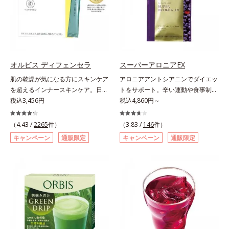
リズムづくりで快調を目指す「オリ
自の製法でサポートします。飲むだ
ゴ糖＆酵素」、いつだってイキイ
けのケアなので、夏対策にありがち
キ、あなたらしい表情をサポートす
な不快感やストレスは無し！ 時短
る「ビタミンB群＆アミノ酸」、ス
ケアにもなるため、忙しい方にもお
マホ漬けの日々をケアしてうるっと
すすめです。夏を快適に過ごすため
クリアな1日のスタートに「ビタミ
に早速、毎日2粒（目安）の新習慣
オルビス ディフェンセラ
スーパーアロニアEX
ンA＆ルテイン」、紫外線を気にか
を始めましょう。* 紫外線などによ
肌の乾燥が気になる方にスキンケア
アロニアアントシアニンでダイエッ
ける女性こそ不足しやすい栄養素を
り失われるビタミンCを中心とした
を超えるインナースキンケア。日本
トをサポート。辛い運動や食事制限
チャージして、安定した美しさをサ
栄養成分の補給
初(*1)“肌にもトクホ(*2)”！肌の乾燥
税込3,456円
に立ち向かう、大人の“燃える気持
税込4,860円～
ポートする「カルシウム＆ビタミン
が気になる方に。高純度に精製した
ち”を応援。年齢を重ねるほど、ダ
D」の全６種類。体の中からキレイ
米胚芽由来のグルコシルセラミドを
イエットが続かないと感じる方に。
の土台を整え、美しさの次の一歩を
（4.43 /
2265
件）
（3.83 /
146
件）
配合。「肌の水分を逃しにくくする
チョークベリーとも呼ばれる東欧産
引き出します。水なしでOK、持ち
キャンペーン
通販限定
キャンペーン
通販限定
ため、肌の乾燥が気になる方に適し
の健康果実アロニアの、アロニアア
歩きやすいパウチタイプなので、い
ている」と許可された、特定保健用
ントシアニンのダイエットサポート
つでもどこでも手軽にカリッとチャ
食品（トクホ）のインナースキンケ
力に着目！大人の燃焼意欲をサポー
ージ。フルーツ風味だから、おやつ
アです。“飲むスキンケア”だから、
トする、ダイエットサポートサプリ
感覚でおいしく楽しく続けられま
顔だけでなく、背中や足など、スキ
メントです。アロニアを研究し続け
す。
ンケア機能は全身にも。なかなか手
てきたオルビスが高品質のアロニア
が回らない、ボディの乾燥対策にも
にこだわり、その特有成分を抽出。
おすすめです。ゆずの爽やかな香り
安定して一定量配合できるよう、規