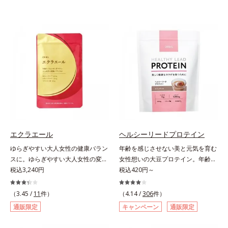
エクラエール
ヘルシーリードプロテイン
ゆらぎやすい大人女性の健康バラン
年齢を感じさせない美と元気を育む
スに。ゆらぎやすい大人女性の変化
女性想いの大豆プロテイン。年齢を
に寄り添うサプリメントです。2粒
税込3,240円
感じさせない美と元気を育む、女性
税込420円～
に、女性の心強い味方である大豆イ
想いの大豆プロテインです。1杯で
ソフラボン55mg(*1)と、金のユー
不足しがちなたんぱく質を補えま
（3.45 /
11
件）
（4.14 /
306
件）
グレナ®(*2)250mgを配合しまし
す。大人女性の食習慣に基づき質と
通販限定
キャンペーン
通販限定
た。フランス語で「輝き」を意味す
量を考え、更年世代の女性に人気の
る「エクラ」を用いて、どんなとき
ある脂質が少ないソイプロテイン