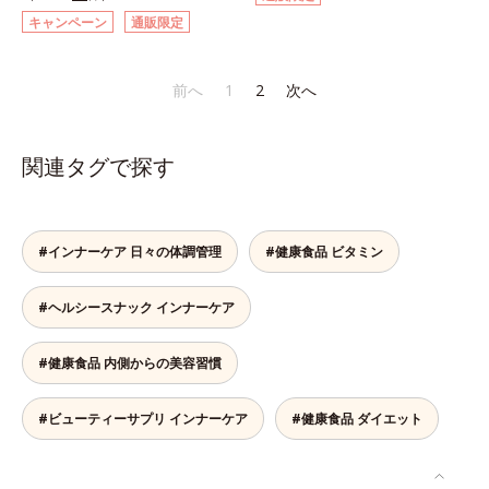
す。さらに、ウコンと並んで飲む人
こで、オルビスは軟骨成分にこだわ
キャンペーン
通販限定
に欠かせないとされるしじみ成分
りました。6粒中にグルコサミンを
「オルニチン」を配合しました。し
1,200mg、しなやかな動きの素とな
じみ約200個分*相当のオルニチン
るサメの軟骨成分のコンドロイチン
前へ
1
2
次へ
が、アルギニン、シトルリンととも
硫酸を120mg配合。ふしぶしに大
に働いて、内側からの立ち直りをし
切なⅡ型コラーゲンをプラスし、ス
っかりサポートします。お酒や脂っ
ムーズな動きをサポートします。そ
関連タグで探す
こい食事をした翌日の体調を整えた
れらに加え、ハス胚芽エキス、生姜
い方におすすめのサプリメントで
エキスも配合。女性想いのサポート
す。＊オルビス調べ
植物素材で、毎日の快適をサポート
します。飲みやすさにもこだわりま
#インナーケア 日々の体調管理
#健康食品 ビタミン
した。ニオイの少ない原料を使用す
ることにより特有臭を軽減。粒も小
#ヘルシースナック インナーケア
さくなっています。年齢を重ねても
ハツラツと歩きたい方、よくスポー
ツをする方にもおすすめです。ふし
#健康食品 内側からの美容習慣
ぶしが気になったら、軟骨成分に注
目し、毎日に摂り入れて快適に過ご
#ビューティーサプリ インナーケア
#健康食品 ダイエット
してみませんか。