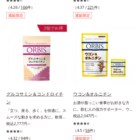
むプラセンタは、みずみずしい美し
キリ生活を応援する、粉末状の酵素
（4.26 /
166
件）
（4.37 /
221
件）
さや元気を求める女性の間で大きな
スムージーです。赤米や大麦などの
通販限定
通販限定
注目を集めている成分です。豚由来
9種の素材を、黒・黄・白の3種の麹
のプラセンタが多い中、オルビスは
で発酵させ粉末化。さらに酵素含有
鮭由来のプラセンタを採用しまし
キウイフルーツ粉末を配合。さらに
た。海洋性プラセンタのみに含まれ
日常では摂りづらいスーパーフー
るエラスチンのほか、うるおいをキ
ド・ウィートグラスや緑黄色野菜な
ープするヒアルロン酸、コラーゲ
ど、厳選した34種の野菜と果物もた
ン、みずみずしさをアシストするコ
っぷり入っており、いろいろな素材
ンドロイチン硫酸など、美しさに磨
を手軽に摂取できます。やすらぎの
きをかける6成分をぎゅっと凝縮。
ローズマリーとペパーミントの2種
吸収もスムーズです。
のハーブも入っています。豆乳また
は水と混ぜるだけの簡単スムージー
を毎朝の習慣にして、スッキリ健康
グルコサミン＆コンドロイチ
ウコン&オルニチン
＆キレイな毎日を。
ン
お酒や脂っこい食事がお好きな方
に。飲む人の強力サポーター、ウコ
「立つ、座る、歩く」を快適に。ス
ンの中でも特有成分「クルクミン」
税込2,047円～
ムーズな動きを求める方に。軟骨の
を豊富に含む秋ウコンを使用しまし
構成成分のもととなるグルコサミン
税込2,777円～
た。2粒で60mｇも摂れるので、翌
は体内でも作られますが、加齢とと
（4.5 /
56
件）
日も朝からさわやかに活動できま
もに分解が進行してしまいます。そ
（4.32 /
94
件）
通販限定