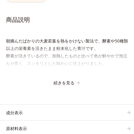
商品説明
朝摘んだばかりの大麦若葉を熱をかけない製法で、酵素や50種類
以上の栄養素を活きたまま粉末化した青汁です。
酵素が活きているので、加熱したものと比べて色が鮮やかで泡立
ちが良く、スッキリとした味わいに仕上がりました。
圧縮しているため栄養成分の細胞壁が壊れ、吸収されやすい状態
に。固い繊維は取り除き、ぎゅっと搾り取った貴重なエキスのみ
続きを見る
を使用しています。
成分表示
原材料表示