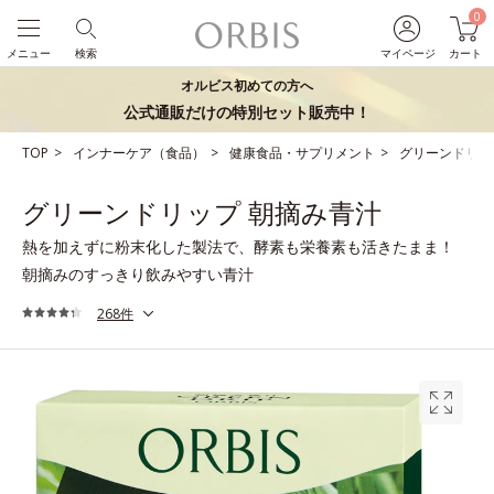
0
メニュー
検索
マイページ
カート
オルビス初めての方へ
公式通販だけの特別セット販売中！
TOP
インナーケア（食品）
健康食品・サプリメント
グリーンドリッ
グリーンドリップ 朝摘み青汁
熱を加えずに粉末化した製法で、酵素も栄養素も活きたまま！
朝摘みのすっきり飲みやすい青汁
268件