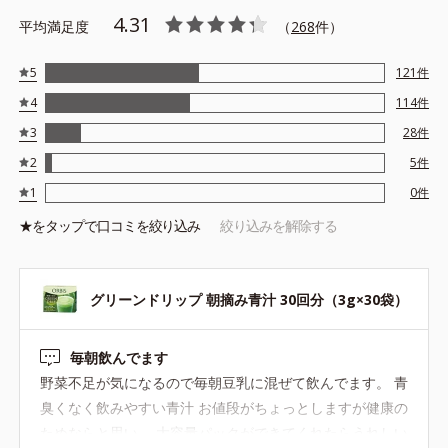
4.31
平均満足度
（
268
件）
5
121
件
4
114
件
3
28
件
2
5
件
1
0
件
★を
タップ
で口コミを絞り込み
絞り込みを解除する
グリーンドリップ 朝摘み青汁 30回分（3g×30袋）
毎朝飲んでます
野菜不足が気になるので毎朝豆乳に混ぜて飲んでます。 青
臭くなく飲みやすい青汁 お値段がちょっとしますが健康の
ためならと思い。 大容量パックができてくれたらうれしい