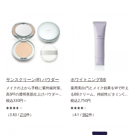
サンスクリーン(R) パウダー
ホワイトニングBB
メイクの上から手軽に紫外線対策。
薬用美白(*)とメイク効果をWで叶え
高SPFの透明美肌仕上げパウダー。
るBBクリーム。持続性ビタミンC誘
メイクの上から手を汚さずに紫外線
税込330円～
導体で美白しながらくすみのない軽
税込2,750円
対策ができるUVカットパウダーで
やか美肌を長時間キープ。メイクし
す。“素肌のようななめらかな軽
ながら日中美白(*)効果も発揮する、
（3.83 /
210
件）
（4.1 /
982
件）
さ”と“高いUVカット効果”の両立を
薬用美白BBクリームです。BBとし
叶えました。持ち運びしやすいプレ
ては珍しく、持続性ビタミンC誘導
ストタイプ。外出先でも、メイクの
体の配合に成功しました。“薬用美