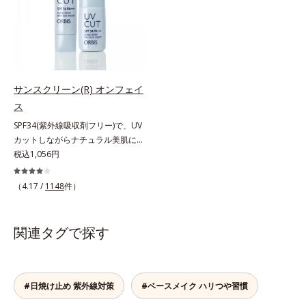
合＝セミマット肌を叶える球状と板
レイに見せたい”が同時に叶えられ
の粉体を採用したことで、より多く
状の粉体*2 シリカ6種類、セルロー
ます。ピンク味のあるベージュ色
均一に光を拡散することを実現。毛
ス*3 シリカ配合＝皮脂を吸着する
で、塗るとくすみがさっと払われ、
穴やシミの目立ちにくい“ほのツヤ
粉体*4 化粧持ち性能
肌が自然とトーンアップ。しっとり
美肌”に仕上げます。ウォータープ
とした美しい仕上がりが続きます。
ルーフテスト済で、アウトドアにも
SPF28・PA+++で、ニキビ肌を紫外
おすすめです。* 10時間化粧持ちデ
サンスクリーン(R) オンフェイ
線ダメージからもしっかりガードし
ータ取得済（当社調べ）効果には個
ス
ます。※敏感肌対象パッチテスト済
人差があります。
SPF34(紫外線吸収剤フリー)で、UV
（すべての人に皮膚刺激がおきない
カットしながらナチュラル美肌に。
というわけではありません）*1 ニ
これ1本で“小でかけ”にも、化粧下
税込1,056円
キビ・肌荒れを防ぐ*2 うるおいに
地としても。この1本があれば、“ち
よる透明感のある肌
ょっとそこまで”もOKなすっぴん美
（4.17 /
1148
件）
肌！ さまざまなダメージ(*1)からバ
リアしながら、美肌を叶える顔用日
焼け止めです。 紫外線、近赤外
関連タグで探す
線、大気汚染物質(*2)を含むダメー
ジに着目し、それらから肌を守る成
分を配合しました。誰の肌にもなじ
む絶妙な色設計で、白浮きなしの明
#日焼け止め 紫外線対策
#ベースメイク ハリつや習慣
るい自然なつや肌に。さらに超軽量