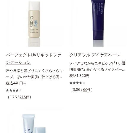
上からササッとUVカットとお直し
白美容液に色をつける”製法で生ま
が同時にできるお役立ちアイテムで
れたBBだから、塗るだけで日中も
す。毛穴や色ムラをカバーしながら
美白効果を発揮。さらに肌のくすみ
も、素肌のような透明美肌を叶える
をパッと飛ばし、皮脂テカを防ぎな
秘密は「スムースヴェールパウダー
がら明るい肌を長時間キープしま
(*1)」にあります。7種の球状粉体
す。これ1つで、美白美容液・日焼
(*2)が凹凸を埋めて、肌に薄いヴェ
け止め・化粧下地・ファンデ―ショ
ールをかけるようにカバー。さらに
ン・コンシーラー・パウダーを兼ね
板状粉体が光を反射して、すっぴん
る1本6役。時短メイクが叶います。
パーフェクトUVリキッドファ
クリアフル デイケアベース
肌のようなナチュラルなツヤ感を演
* メラニンの生成を抑え、シミ・ソ
ンデーション
メイクしながらニキビケア(*1)。透
出します。また、皮脂を吸着する
バカスを防ぐ
明美肌(*2)をかなえるメイクベー
汗や皮脂と混ざりにくくさらさらキ
「あぶらとりパウダー(*3)」を配合
ス。ニキビがあると、メイクはニキ
税込1,320円
ープ。ほのツヤ美肌に仕上げる高
し、くずれ＆テカリを防いでサラサ
ビに良くないのではないかと心配に
SPFファンデ。SPF50・PA++++で紫
税込440円～
ラ肌が長時間続きます。パウダータ
なりがち。しかし何も塗らないと、
外線を強力カットしながら、さらさ
（3.86 /
66
件）
イプながら、SPF50+・PA++++。パ
刺激に弱いニキビ肌を紫外線にさら
ら美肌が10時間(*)続くリキッドフ
ウダーならではの軽いつけごこち
（3.78 /
715
件）
してしまうことに……。クリアフル
ァンデーションです。汗・皮脂がフ
で、日焼け止めが苦手な方にもおす
デイケアベースは、ニキビケア(*1)
ァンデと混ざらず放出されること
すめです。水や汗に強いスーパーウ
できる新発想のメイク下地。スキン
で、時間が経ってもくすみにくく、
ォータープルーフ(*4)だから、レジ
ケアシリーズと同様のニキビケア成
くずれにくく、軽やかにピタッとフ
ャーにも大活躍してくれます。*1
分を配合した肌にやさしい処方なの
ィット。まるでつけたてのような美
シリカ、セルロース、窒化ホウ素配
で、“ニキビをケアしたい”と“肌をキ
肌をキープします。またドーナツ型