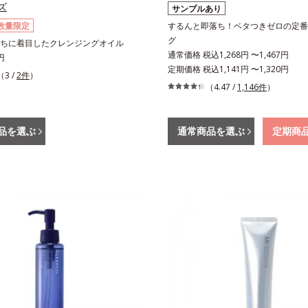
ズ
サンプルあり
数量限定
するんと即落ち！ベタつきゼロの定番
グ
ちに着目したクレンジングオイル
通常価格 税込1,268円 〜1,467円
円
定期価格 税込1,141円 〜1,320円
（3 /
2件
）
（4.47 /
1,146件
）
品を選ぶ
通常商品を選ぶ
定期商