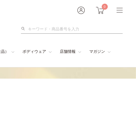
0
検
索
食品）
ボディウェア
店舗情報
マガジン