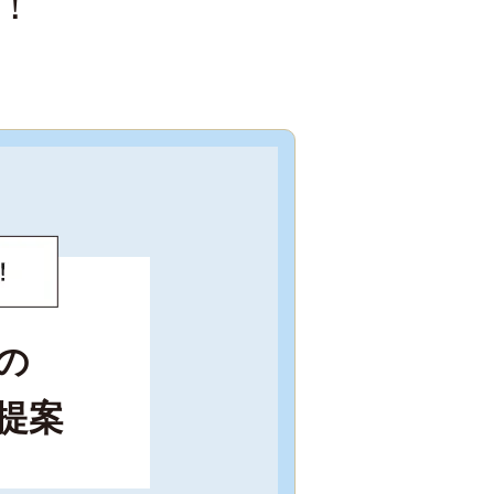
！
の
提案