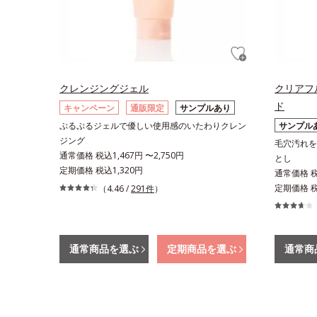
クレンジングジェル
クリアフ
ド
キャンペーン
通販限定
サンプルあり
ぷるぷるジェルで優しい使用感のいたわりクレン
サンプル
ジング
毛穴汚れを
通常価格 税込1,467円 〜2,750円
とし
定期価格 税込1,320円
通常価格 税込
定期価格 税込
（4.46 /
291件
）
通常商品を選ぶ
定期商品を選ぶ
通常商