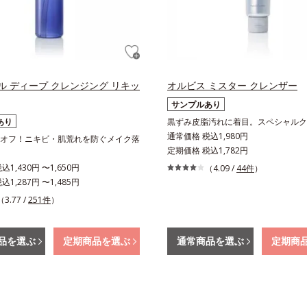
ル ディープ クレンジング リキッ
オルビス ミスター クレンザー
サンプルあり
あり
黒ずみ皮脂汚れに着目。スペシャルク
通常価格 税込1,980円
オフ！ニキビ・肌荒れを防ぐメイク落
定期価格 税込1,782円
1,430円 〜1,650円
（4.09 /
44件
）
1,287円 〜1,485円
（3.77 /
251件
）
品を選ぶ
定期商品を選ぶ
通常商品を選ぶ
定期商