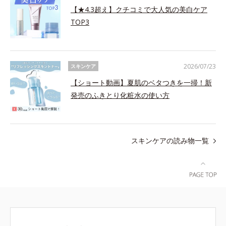
【★4.3超え】クチコミで大人気の美白ケア
TOP3
2026/07/23
スキンケア
【ショート動画】夏肌のベタつきを一掃！新
発売のふきとり化粧水の使い方
スキンケアの読み物一覧