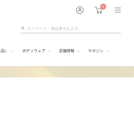
0
検
索
食品）
ボディウェア
店舗情報
マガジン