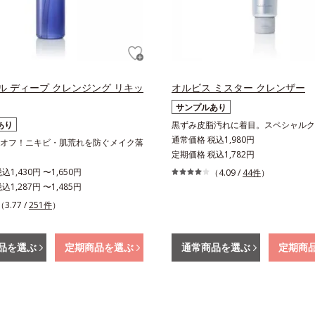
ル ディープ クレンジング リキッ
オルビス ミスター クレンザー
サンプルあり
あり
黒ずみ皮脂汚れに着目。スペシャルク
通常価格 税込1,980円
オフ！ニキビ・肌荒れを防ぐメイク落
定期価格 税込1,782円
1,430円 〜1,650円
（4.09 /
44件
）
1,287円 〜1,485円
（3.77 /
251件
）
品を選ぶ
定期商品を選ぶ
通常商品を選ぶ
定期商