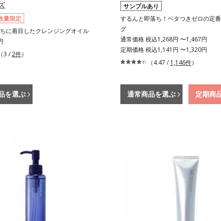
ズ
サンプルあり
数量限定
するんと即落ち！ベタつきゼロの定番
グ
ちに着目したクレンジングオイル
通常価格 税込1,268円 〜1,467円
円
定期価格 税込1,141円 〜1,320円
（3 /
2件
）
（4.47 /
1,146件
）
品を選ぶ
通常商品を選ぶ
定期商