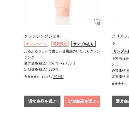
クレンジングジェル
クリアフ
ド
キャンペーン
通販限定
サンプルあり
ぷるぷるジェルで優しい使用感のいたわりクレン
サンプル
ジング
毛穴汚れを
通常価格 税込1,467円 〜2,750円
とし
定期価格 税込1,320円
通常価格 税込
定期価格 税込
（4.46 /
291件
）
通常商品を選ぶ
定期商品を選ぶ
通常商