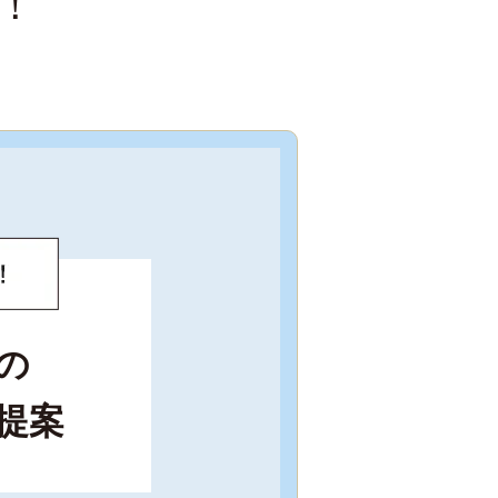
！
の
提案