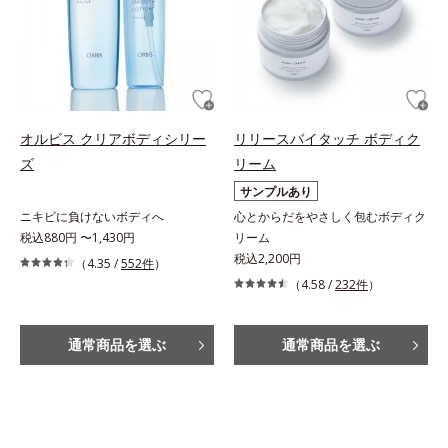
オルビス クリアボディシリー
リリースバイタッチ ボディク
ズ
リーム
サンプルあり
ニキビに負けないボディへ
心とからだをやさしく包むボディク
税込880円 〜1,430円
リーム
税込2,200円
（4.35 /
552件
）
（4.58 /
232件
）
通常商品を選ぶ
通常商品を選ぶ