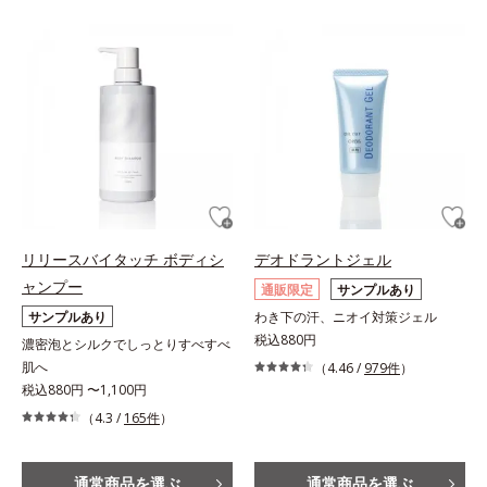
リリースバイタッチ ボディシ
デオドラントジェル
ャンプー
通販限定
サンプルあり
サンプルあり
わき下の汗、ニオイ対策ジェル
税込880円
濃密泡とシルクでしっとりすべすべ
肌へ
（4.46 /
979件
）
税込880円 〜1,100円
（4.3 /
165件
）
通常商品を選ぶ
通常商品を選ぶ