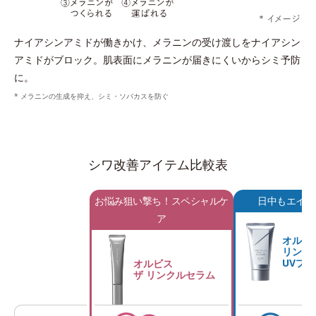
ナイアシンアミドが働きかけ、メラニンの受け渡しをナイアシン
アミドがブロック。肌表面にメラニンが届きにくいからシミ予防
に。
* メラニンの生成を抑え、シミ・ソバカスを防ぐ
シワ改善アイテム比較表
お悩み狙い撃ち！スペシャルケ
日中もエイジ
ア
オルビ
リンク
UVプロ
オルビス
ザ リンクルセラム