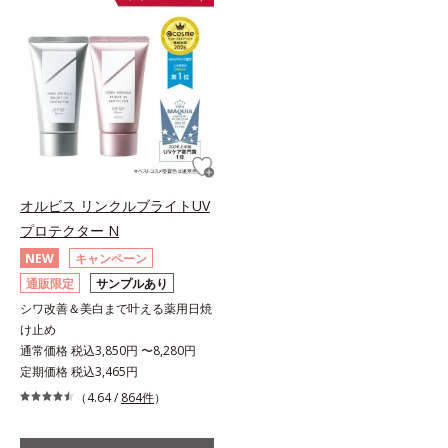
オルビス リンクルブライトUV
プロテクター N
NEW
キャンペーン
通販限定
サンプルあり
シワ改善＆美白まで叶える薬用日焼
け止め
通常価格 税込3,850円 〜8,280円
定期価格 税込3,465円
（4.64 /
864件
）