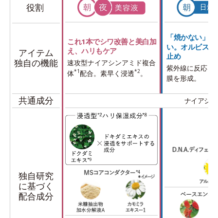
役割
「焼かない」で
これ1本でシワ改善と美白加
い。オルビス最
え、ハリもケア
アイテム
止め
独自の機能
速攻型ナイアシンアミド複合
紫外線に反応し
*1
*2
体
配合。素早く浸透
。
膜を形成。
共通成分
ナイアシン
独自研究
に基づく
配合成分