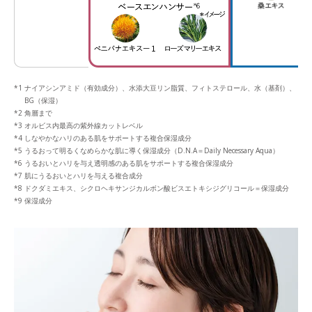
ナイアシンアミド（有効成分）、水添大豆リン脂質、フィトステロール、水（基剤）、
BG（保湿）
角層まで
オルビス内最高の紫外線カットレベル
しなやかなハリのある肌をサポートする複合保湿成分
うるおって明るくなめらかな肌に導く保湿成分（D.N.A＝Daily Necessary Aqua）
うるおいとハリを与え透明感のある肌をサポートする複合保湿成分
肌にうるおいとハリを与える複合成分
ドクダミエキス、シクロヘキサンジカルボン酸ビスエトキシジグリコール＝保湿成分
保湿成分