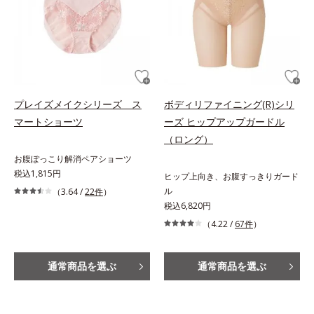
プレイズメイクシリーズ ス
ボディリファイニング(R)シリ
マートショーツ
ーズ ヒップアップガードル
（ロング）
お腹ぽっこり解消ペアショーツ
税込1,815円
ヒップ上向き、お腹すっきりガード
ル
（3.64 /
22件
）
税込6,820円
（4.22 /
67件
）
通常商品を選ぶ
通常商品を選ぶ