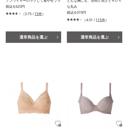
ノンワイヤーのラクして着やせブラ
どんな胸にも、谷間と高さとキレイ
税込4,620円
な丸み
税込4,070円
（3.75 /
73件
）
（4.01 /
115件
）
通常商品を選ぶ
通常商品を選ぶ