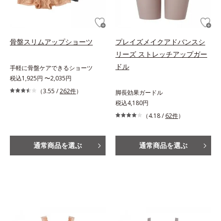
骨盤スリムアップショーツ
プレイズメイクアドバンスシ
リーズ ストレッチアップガー
ドル
手軽に骨盤ケアできるショーツ
税込1,925円 〜2,035円
（3.55 /
262件
）
脚長効果ガードル
税込4,180円
（4.18 /
62件
）
通常商品を選ぶ
通常商品を選ぶ