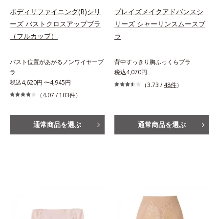
ボディリファイニング(R)シリ
プレイズメイクアドバンスシ
ーズ バストクロスアップブラ
リーズ シャーリンスムースブ
（フルカップ）
ラ
バスト位置があがるノンワイヤーブ
背中すっきり胸ふっくらブラ
ラ
税込4,070円
税込4,620円 〜4,945円
（3.73 /
48件
）
（4.07 /
103件
）
通常商品を選ぶ
通常商品を選ぶ