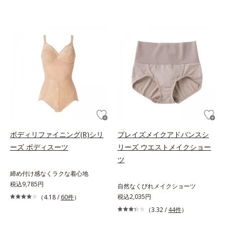
ボディリファイニング(R)シリ
プレイズメイクアドバンスシ
ーズ ボディスーツ
リーズ ウエストメイクショー
ツ
締め付け感なくラクな着心地
税込9,785円
自然なくびれメイクショーツ
税込2,035円
（4.18 /
60件
）
（3.32 /
44件
）