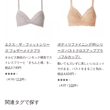
胸にも「谷間と高さとキレイな丸
ト。まるでオーダーメイドのような
み」をメイクします。オフィス服か
フィット感です。また、3種類の素
らTシャツまで使えるマルチなブラ
材を使い分けて、はみ出しやくいこ
です。
みを防止します。
エクス・ザ・フィットシリー
ボディリファイニング(R)シリ
ズ フェザーメイクブラ
ーズ バストクロスアップブラ
（フルカップ）
オルビス独自のハンモック構造でス
トレスフリーと「きちんと感」を両
動いてもズレずに美しいシルエット
立。あなたに合わせて形が変わる！
税込3,740円
そのまま。バストをまるごと包みこ
「きちんとフリー」ブラ体の動きや
み、上向きバストへ。体にフィット
税込4,620円～
形に合わせて、包み込むように形が
して、ラクな着用感のノンワイヤー
（4.16 /
113
件）
変わるブラです。オルビス独自の
タイプ。カップ下部分に、パワーネ
（4.07 /
103
件）
「ハンモック構造」で、ストレスフ
ットをクロスさせたアクティブクロ
リーと「見た目のきちんと感」を両
ス(R)設計を採用。体の動きにあわせ
立します。さらに「4枚仕立ての丸
て2枚の生地が交差するから、動い
関連タグで探す
胸カップ」「L字ワイヤー」「幅広
てもズレません。セル芯部分は7層
ヘム」など、こだわり機能が満載で
になったシェイプパネルを採用。パ