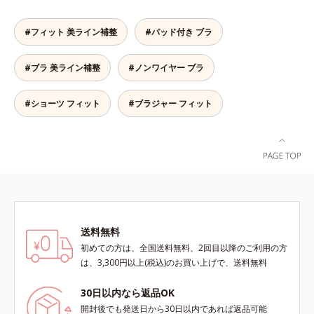
す。
ネル全体で脇まわりをサポートし、
バストをしっかりホールド。脇がす
#フィット 美ライン補整
#パッド付き ブラ
っきりしたメリハリのある上向きバ
ストをつくるから、上半身を一回り
#ブラ 美ライン補整
#ノンワイヤー ブラ
ほっそり見せてくれます。※価格は
サイズによって異なります。
#ショーツ フィット
#ブラジャー フィット
送料無料
初めての方は、全国送料無料、2回目以降のご利用の方
は、3,300円以上(税込)のお買い上げで、送料無料
30日以内なら返品OK
開封後でも発送日から30日以内であれば返品可能