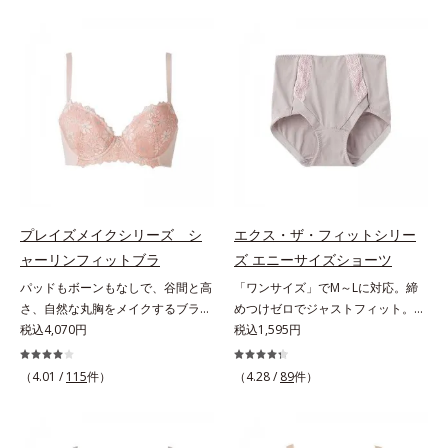
ーさんのお悩み」1.4万件を集め、
ズ」。ウエストメイクショーツは、
それを徹底分析して設計しました。
360°フィットして、自然なくびれ
＊オルビスWeb「キクラボ」でのア
を簡単にメイクします。ウエスト部
ンケート結果（2018年5月時点）大
は吸いつくようにフィット。フロン
きめバストに極楽フィット＆スッキ
ト＆マチの肌側は、綿100％素材で
リ細見せグラマーさんのための特殊
ここちよく快適です。
設計を行っています。大きめバスト
を圧迫せずにふんわりフィットしつ
つ、サイドはお肉を流さずスッキリ
細く見せます。E65～H85まで、17
種類のサイズをご用意多くのグラマ
プレイズメイクシリーズ シ
エクス・ザ・フィットシリー
ーさんに対応すべく、幅広く細かな
ャーリンフィットブラ
ズ エニーサイズショーツ
サイズ展開を行いました。
パッドもボーンもなしで、谷間と高
「ワンサイズ」でM～Lに対応。締
さ、自然な丸胸をメイクするブラ。
めつけゼロでジャストフィット。太
体とブラが一体になる新感覚で、自
税込4,070円
ももやお尻に合わせて形が変わる！
税込1,595円
然な丸胸メイク「ありのままの自分
驚愕のワンサイズショーツヒップサ
で美しくなる」という思想の「プレ
イズが、Mの方もLの方もはけるワ
（4.01 /
115
件）
（4.28 /
89
件）
イズメイクシリーズ」。シャーリン
ンサイズショーツです。「ハンモッ
フィットブラは、パッドやボーンな
ク構造」の2重生地で、どんな体型
どの矯正ツールを使わずに、どんな
でも包み込むようにジャストフィッ