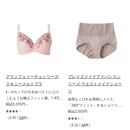
グランフェリーチェシリーズ
プレイズメイクアドバンスシ
スキニーメルトブラ
リーズ ウエストメイクショー
ツ
E～Hカップの大きめバストにとけ
こむような極上フィット感。1.4万
自然なくびれを簡単にメイク。
件＊のお悩みを聞き、8,000人のお
税込5,335円～
「360°フィット」するショーツ。
客様と開発「私には合うブラがな
フロント＆マチの肌側は綿100％素
税込2,035円
い…」と秘かに苦しむグラマーさん
材でここちいい「大人世代のボディ
（3.91 /
56
件）
のために、同じ悩みを持つオルビス
を美しく魅せる」という発想の「プ
（3.32 /
44
件）
担当者が開発。Web調査で「グラマ
レイズメイクアドバンスシリー