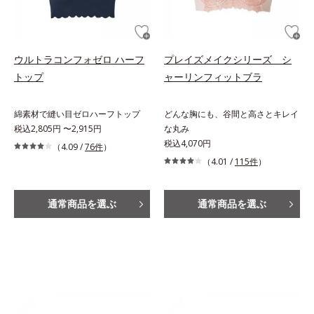
ウルトラコンフォゼロ ハーフ
プレイズメイクシリーズ シ
トップ
ャーリンフィットブラ
綿素材で縫い目ゼロハーフトップ
どんな胸にも、谷間と高さとキレイ
税込2,805円 〜2,915円
な丸み
税込4,070円
（4.09 /
76件
）
（4.01 /
115件
）
通常商品を選ぶ
通常商品を選ぶ