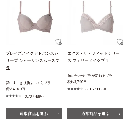
プレイズメイクアドバンスシ
エクス・ザ・フィットシリー
リーズ シャーリンスムースブ
ズ フェザーメイクブラ
ラ
胸に合わせて形が変わるブラ
税込3,740円
背中すっきり胸ふっくらブラ
税込4,070円
（4.16 /
113件
）
（3.73 /
48件
）
通常商品を選ぶ
通常商品を選ぶ