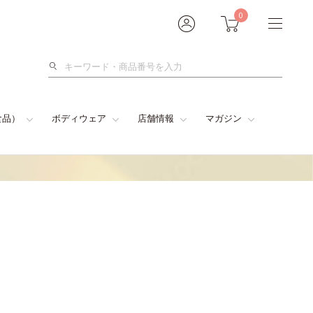
0
検
索
食品）
ボディウェア
店舗情報
マガジン