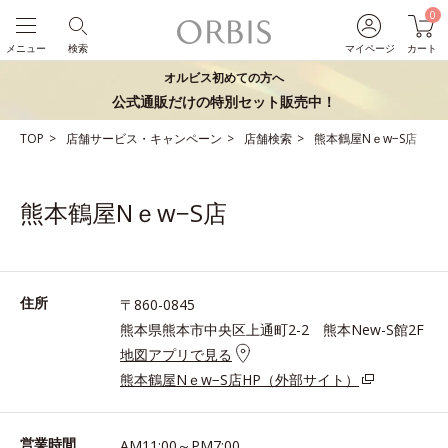
0
メニュー
検索
マイページ
カート
オルビス初めての方へ
公式通販だけの特別セット販売中！
TOP
店舗サービス・キャンペーン
店舗検索
熊本鶴屋Nｅw−S店
熊本鶴屋Nｅw−S店
住所
〒860-0845
熊本県熊本市中央区上通町2-2 熊本New-S館2F
地図アプリで見る
熊本鶴屋Nｅw−S店HP（外部サイト）
営業時間
AM11:00～PM7:00