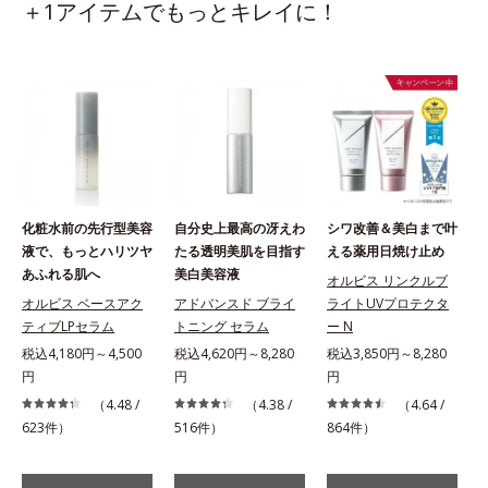
＋1アイテムでもっとキレイに！
化粧水前の先行型美容
自分史上最高の冴えわ
シワ改善＆美白まで叶
液で、もっとハリツヤ
たる透明美肌を目指す
える薬用日焼け止め
あふれる肌へ
美白美容液
オルビス リンクルブ
オルビス ベースアク
アドバンスド ブライ
ライトUVプロテクタ
ティブLPセラム
トニング セラム
ー N
税込4,180円～4,500
税込4,620円～8,280
税込3,850円～8,280
円
円
円
（4.48 /
（4.38 /
（4.64 /
623件）
516件）
864件）