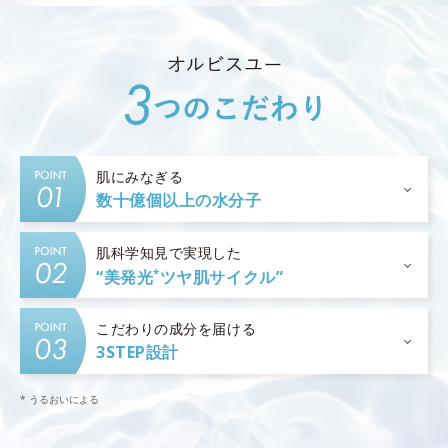
肌にみなぎる
数十億個以上の水分子
肌科学知見で実現した
*
“美発光
ツヤ肌サイクル”
こだわりの成分を届ける
3STEP設計
* うるおいによる