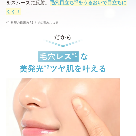
*2
をスムーズに反射。
毛穴目立ち
をうるおいで目立ちに
くく！
*1 角層の範囲内 *2 キメの乱れによる