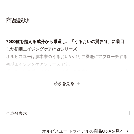
商品説明
7000種を超える成分から厳選し、「うるおいの質(*1)」に着目
した初期エイジングケア(*2)シリーズ
オルビスユーは肌本来のうるおいやバリア機能にアプローチする
初期エイジングケアシリーズです。
「うるおいの質」に着目し、肌荒れを予防しながらうるおいに満
ちた美しい肌へと導きます。
続きを見る
ポーラ・オルビスグループ独自の肌荒れ防止有効成分として、
「DF-パンテノール(*3)」を国内唯一(*4)、高濃度で配合。角層
のバリア機能にアプローチして肌荒れを防ぎ、肌不調にゆらがな
い肌を叶えます。
全成分表示
そして、独自研究に基づいたアプローチ成分「MCアクティベー
ター(*5)」。肌のうるおいを引き出し・高めて、ハリ感あふれる
オルビスユー トライアルの商品Q&Aを見る
肌へと導きます。