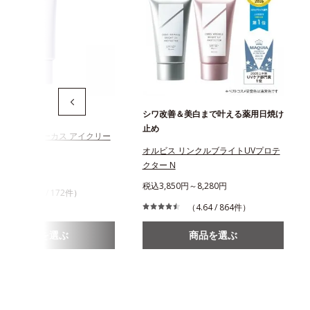
元美容液
シワ改善＆美白まで叶える薬用日焼け
止め
ス レチフォーカス アイクリー
オルビス リンクルブライトUVプロテ
クター N
300円
税込3,850円～8,280円
（4.28 / 172件）
（4.64 / 864件）
商品を選ぶ
商品を選ぶ