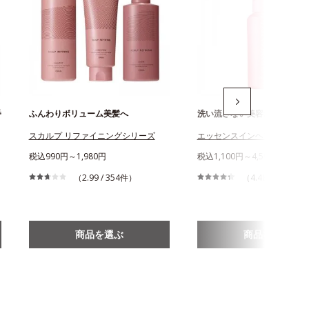
番
ふんわりボリューム美髪へ
洗い流さない美容液入りヘア
スカルプ リファイニングシリーズ
エッセンスインヘアミルク
税込990円～1,980円
税込1,100円～4,590円
（2.99 / 354件）
（4.48 / 2,790件
商品を選ぶ
商品を選ぶ