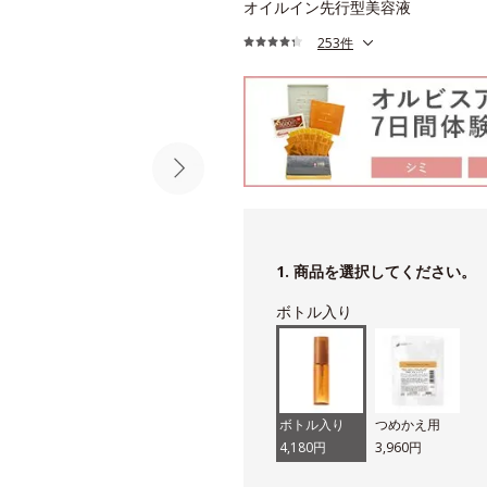
オイルイン先行型美容液
253件
1. 商品を選択してください。
ボトル入り
ボトル入り
つめかえ用
4,180円
3,960円