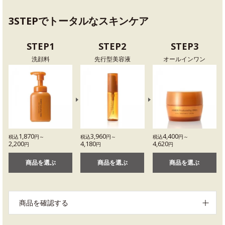
3STEPでトータルなスキンケア
STEP1
STEP2
STEP3
洗顔料
先行型美容液
オールインワン
1,870
3,960
4,400
税込
円～
税込
円～
税込
円～
2,200
4,180
4,620
円
円
円
商品を選ぶ
商品を選ぶ
商品を選ぶ
商品を確認する