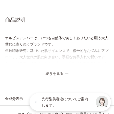
商品説明
オルビスアンバーは、いつも⾃然体で美しくありたいと願う⼤⼈
世代に寄り添うブランドです。
年齢印象研究に基づいた肌サイエンスで、複合的なお悩みにアプ
ローチ。大人世代の肌に向き合い、手軽なお手入れで賢いケア
を。ライフスタイルになじむ、若々しい印象(*1)作りのサポート
をします。
続きを見る
オルビスアンバー グロウプレセラム
オイルイン先⾏型美容液「オルビスアンバー グロウプレセラ
ム」は、オイル成分(*2)が肌に素早くなじみ、肌をやわらかくし
全成分表示
先行型美容液についてご案内
ながら角層まで浸透。ADセラミドミックスが肌をすこやかに整
します。
え、うるおいを蓄える肌へと導きます。
オルビスアンバー グロウプレセラムの商品Q&Aを見る