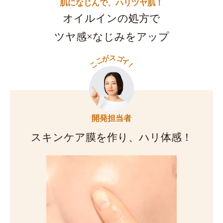
肌になじんで、ハリツヤ肌！
オイルインの処方で
ツヤ感×なじみをアップ
ス
が
ゴ
こ
イ
こ
！
開発担当者
スキンケア膜を作り、ハリ体感！