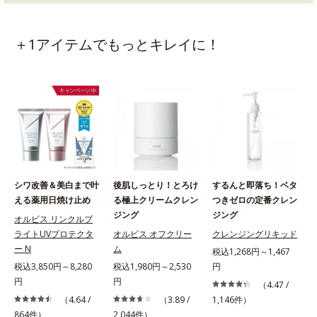
＋1アイテムでもっとキレイに！
シワ改善＆美白まで叶
後肌しっとり！とろけ
するんと即落ち！ベタ
える薬用日焼け止め
る極上クリームクレン
つきゼロの定番クレン
ジング
ジング
オルビス リンクルブ
ライトUVプロテクタ
オルビス オフクリー
クレンジングリキッド
ー N
ム
税込1,268円～1,467
税込3,850円～8,280
税込1,980円～2,530
円
円
円
（4.47 /
（4.64 /
（3.89 /
1,146件）
864件）
2,044件）