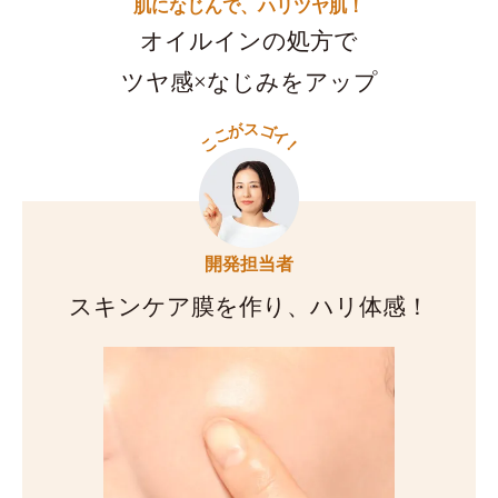
肌になじんで、ハリツヤ肌！
オイルインの処方で
ツヤ感×なじみをアップ
ス
が
ゴ
こ
イ
こ
！
開発担当者
スキンケア膜を作り、ハリ体感！