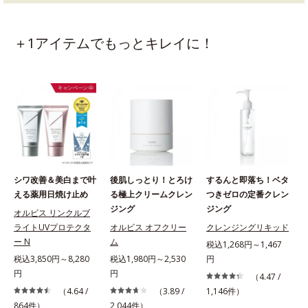
＋1アイテムでもっとキレイに！
シワ改善＆美白まで叶
後肌しっとり！とろけ
するんと即落ち！ベタ
える薬用日焼け止め
る極上クリームクレン
つきゼロの定番クレン
ジング
ジング
オルビス リンクルブ
ライトUVプロテクタ
オルビス オフクリー
クレンジングリキッド
ー N
ム
税込1,268円～1,467
税込3,850円～8,280
税込1,980円～2,530
円
円
円
（4.47 /
（4.64 /
（3.89 /
1,146件）
864件）
2,044件）