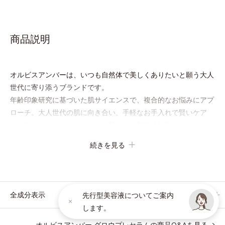
商品説明
オルビスアンバーは、いつも⾃然体で美しくありたいと願う⼤⼈
世代に寄り添うブランドです。
年齢印象研究に基づいた肌サイエンスで、複合的なお悩みにアプ
ローチ。大人世代の肌に向き合い、手軽なお手入れで賢いケア
を。ライフスタイルになじむ、若々しい印象(*1)作りのサポート
をします。
続きを見る
オルビスアンバー グロウプレセラム
オイルイン先⾏型美容液「オルビスアンバー グロウプレセラ
ム」は、オイル成分(*2)が肌に素早くなじみ、肌をやわらかくし
全成分表示
先行型美容液についてご案内
ながら角層まで浸透。ADセラミドミックスが肌をすこやかに整
します。
え、うるおいを蓄える肌へと導きます。
オルビスアンバー グロウプレセラムの商品Q&Aを見る