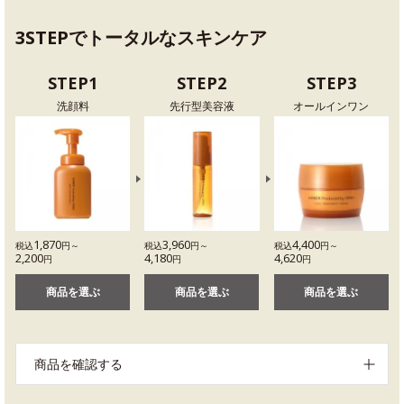
3STEPでトータルなスキンケア
STEP1
STEP2
STEP3
洗顔料
先行型美容液
オールインワン
1,870
3,960
4,400
税込
円～
税込
円～
税込
円～
2,200
4,180
4,620
円
円
円
商品を選ぶ
商品を選ぶ
商品を選ぶ
商品を確認する