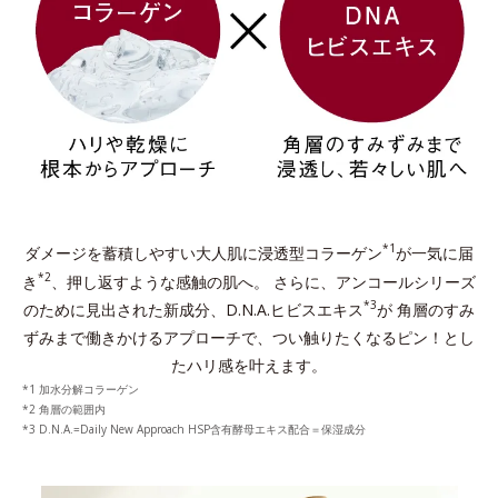
*1
ダメージを蓄積しやすい大人肌に浸透型コラーゲン
が一気に届
*2
き
、押し返すような感触の肌へ。
さらに、アンコールシリーズ
*3
のために見出された新成分、D.N.A.ヒビスエキス
が
角層のすみ
ずみまで働きかけるアプローチで、つい触りたくなるピン！とし
たハリ感を叶えます。
1 加水分解コラーゲン
2 角層の範囲内
3 D.N.A.=Daily New Approach HSP含有酵⺟エキス配合＝保湿成分