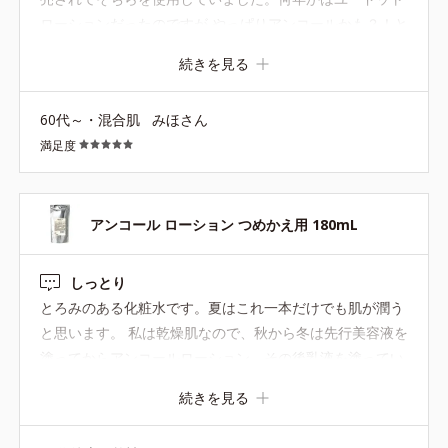
ローションだったのですが やっぱりアンコールかも？！と
再び使い始めました。どう違うかはうまく説明できないの
続きを見る
ですが、特に乾燥する季節は特にアンコールローションが
私には合っている気がします。顔全体から首元まで使って
60代～・混合肌
みほさん
います。
満足度
アンコール ローション つめかえ用 180mL
しっとり
とろみのある化粧水です。夏はこれ一本だけでも肌が潤う
と思います。 私は乾燥肌なので、秋から冬は先行美容液を
塗ってからアンコールローション、その後乳液を塗ってい
ます。
続きを見る