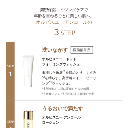
濃密保湿エイジングケアで
年齢を重ねるごとに美しい肌へ。
オルビスユー アンコールの
3
STEP
洗いながす
医薬部外品
オルビスユー ドット
フォーミングウォッシュ
STEP
*1
1
蓄積した角層
を絡めとり、くすみ
*2
を晴らす、高密着マイルドピーリ
*3
ング
ウォッシュ。
1 剥がれずに肌に蓄積した古い角層
2 乾燥による *3 洗浄による物理的効果
うるおいで満たす
オルビスユー アンコール
STEP
ローション