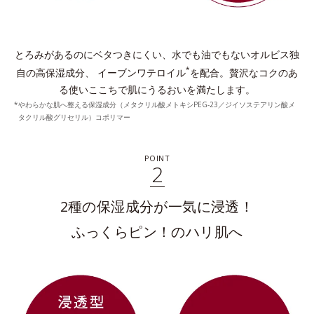
とろみがあるのにベタつきにくい、水でも油でもないオルビス独
*
自の高保湿成分、
イーブンワテロイル
を配合。贅沢なコクのあ
る使いここちで肌にうるおいを満たします。
やわらかな肌へ整える保湿成分（メタクリル酸メトキシPEG-23／ジイソステアリン酸メ
タクリル酸グリセリル）コポリマー
POINT
2
2種の保湿成分が一気に浸透！
ふっくらピン！のハリ肌へ