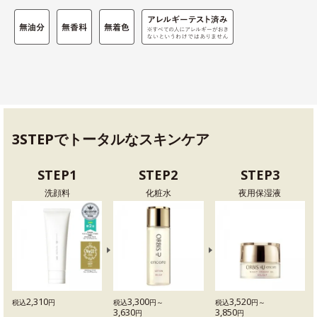
3STEPでトータルなスキンケア
STEP1
STEP2
STEP3
洗顔料
化粧水
夜用保湿液
2,310
3,300
3,520
税込
円
税込
円～
税込
円～
3,630
3,850
円
円