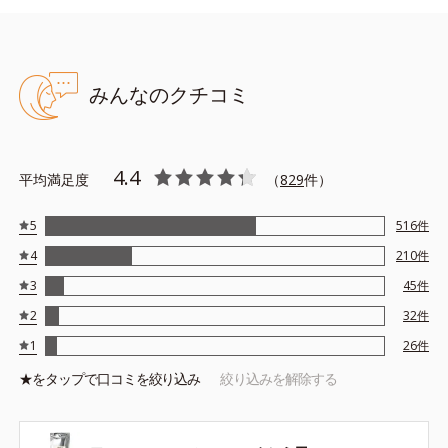
*1 保湿
*2 年齢に応じたお手入れ
*3 D.N.A.＝Daily New Approach
みんなのクチコミ
*4 HSP含有酵母エキス＝保湿成分
*5 角層内
アレルギーテスト済＝全ての方にアレルギーが起こらないということで
4.4
平均満足度
（
829
件）
はありません。
5
516
件
【Step2 化粧水】アンコール ローション 180mL
4
210
件
3
45
件
2
32
件
イーブンワテロイル配合により、濃密なコクとみずみずしさを同
時に実現。
1
26
件
豊潤なうるおいが肌を満たし、パンッと弾むような柔肌に導きま
★を
タップ
で口コミを絞り込み
絞り込みを解除する
す。
使用目安：ティースプーン半分程度