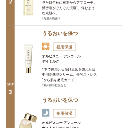
2
見た目年齢に根本からアプローチ。
*
濃密液がぐんぐん浸透
、弾むよう
な素肌へ。
角層の範囲内
うるおいを保つ
昼用保湿
オルビスユー アンコール
デイミルク
1本で保湿と日焼け止めを兼ねた
日
中用高機能クリーム。外的ストレス
*
から肌を徹底ガード。
STEP
紫外線や乾燥など
3
うるおいを保つ
夜用保湿
オルビスユー アンコール
ナイトクリーミージェル