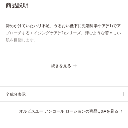
商品説明
諦めかけていたハリ不足、うるおい低下に先端科学ケア(*1)でア
プローチするエイジングケア(*2)シリーズ。弾むような若々しい
肌を目指します。
D.N.A.(*3) ヒビスエキスとHSP（ヒートショックプロテイン）
(*4)の合わせ技で、目元、フェイスラインなど、年齢を重ねるに
続きを見る
つれハリ不足、うるおい低下を感じやすい部位に働きかけ、ハリ
感のある肌へ導きます。
さらに、水でも油でもない第3の成分、even wateroil（イーブン
全成分表示
ワテロイル）を配合することにより、水でも油でも実現できなか
った、“濃密なうるおい感”と“ベタつかない”、相反する2つの感触
オルビスユー アンコール ローションの商品Q&Aを見る
の両立に成功。
ごわつく年齢肌を柔肌に整え、未体験の肌感触を叶えます。