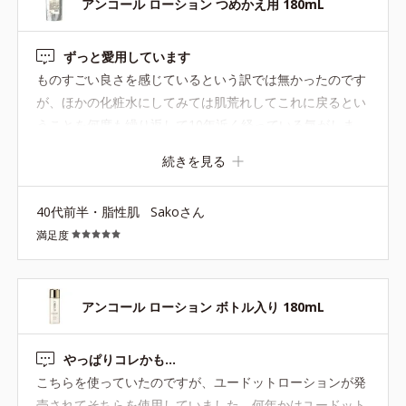
アンコール ローション つめかえ用 180mL
●無油分、無香料、無着色 ●界面活性剤不使用●ＨＳＰ含有酵母エキ
ずっと愛用しています
ス、Ｄ.Ｎ.Ａ.ヒビスエキス配合＝保湿成分●イーブンワテロイル配合
ものすごい良さを感じているという訳では無かったのです
＝やわらかな肌へ整える保湿成分●浸透型コラーゲン配合＝肌にうる
が、ほかの化粧水にしてみては肌荒れしてこれに戻るとい
おいとハリ感を与える保湿成分●アルコールフリー●弱酸性
うことを何度も繰り返して10年近く経っている気がしま
す。 廃盤にしないでほしいです！詰め替えができてから助
続きを見る
かってます。
40代前半・脂性肌
Sakoさん
満足度
アンコール ローション ボトル入り 180mL
やっぱりコレかも…
こちらを使っていたのですが、ユードットローションが発
売されてそちらを使用していました。何年かはユードット