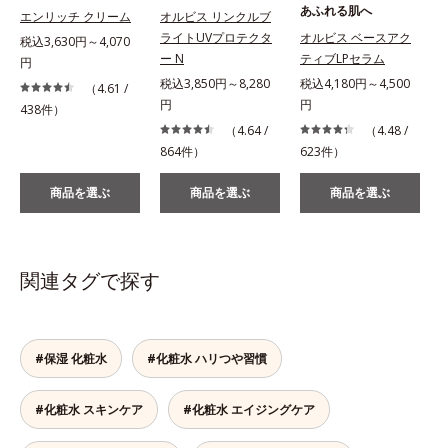
あふれる肌へ
エンリッチ クリーム
オルビス リンクルブ
ライトUVプロテクタ
オルビス ベースアク
税込3,630円～4,070
ー N
ティブLPセラム
円
税込3,850円～8,280
税込4,180円～4,500
税
（4.61 /
円
円
438件）
（4.64 /
（4.48 /
864件）
623件）
2
商品を選ぶ
商品を選ぶ
商品を選ぶ
関連タグで探す
#保湿 化粧水
#化粧水 ハリつや習慣
#化粧水 スキンケア
#化粧水 エイジングケア