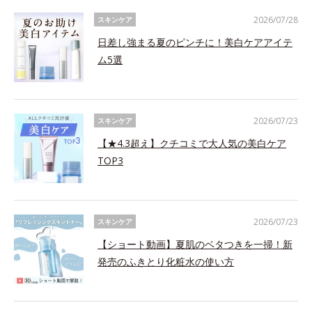
2026/07/28
スキンケア
日差し強まる夏のピンチに！美白ケアアイテ
ム5選
2026/07/23
スキンケア
【★4.3超え】クチコミで大人気の美白ケア
TOP3
2026/07/23
スキンケア
【ショート動画】夏肌のベタつきを一掃！新
発売のふきとり化粧水の使い方