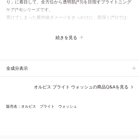
り」に着目して、全方位から透明肌(*3)を目指すブライトニング
ケア(*4)シリーズです。
受けてしまった紫外線ダメージをきっかけに、肌深く(*5)では
「メラニンにじみ(*6)」が発現。シミやそばかすという「点」だ
けでなく、透明感のなさなどの「面」での透明感を阻害する原因
続きを見る
を引き起こしていることがわかりました。
そこでオルビス ブライト シリーズは「メラニンにじみ」に着目
して「高圧処理ビタミンC(*7)」を採用。肌奥(*5)まで浸透し、
シミやソバカスの原因となるメラニンの生成を食い止めます。ま
全成分表示
たオルビス独自成分の「ブライトVCコンプレックス(*8)」が、透
明感を阻害する原因(*9)にアプローチします。さらに肌表面のな
オルビス ブライト ウォッシュの商品Q&Aを見る
めらかさやみずみずしさをサポートするために、肌荒れ防止有効
成分と速効性と持続性、2種の保湿成分も配合し、透明感を包括
的にサポート。全方位ケアのアプローチによって、肌本来の輝き
販売名：オルビス ブライト ウォッシュ
を生かして澄み渡る、輝き透明肌を叶えます。
L＝さっぱりタイプ（脂性肌～普通肌）
M＝しっとりタイプ（普通肌～乾性肌）