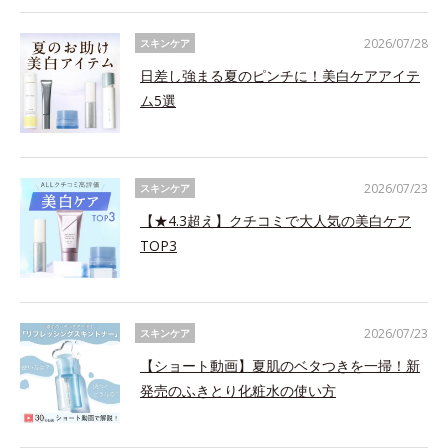
2026/07/28
スキンケア
日差し強まる夏のピンチに！美白ケアアイテ
ム5選
2026/07/23
スキンケア
【★4.3超え】クチコミで大人気の美白ケア
TOP3
2026/07/23
スキンケア
【ショート動画】夏肌のベタつきを一掃！新
発売のふきとり化粧水の使い方