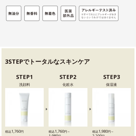
3STEPでトータルなスキンケア
STEP1
STEP2
STEP3
洗顔料
化粧水
保湿液
1,760
1,760
1,980
税込
円
税込
円～
税込
円～
1,980
2,200