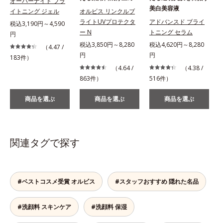
オーバーナイト ブラ
美白美容液
イトニング ジェル
オルビス リンクルブ
ライトUVプロテクタ
アドバンスド ブライ
税込3,190円～4,590
ー N
トニング セラム
円
税込3,850円～8,280
税込4,620円～8,280
（4.47 /
円
円
183件）
（4.64 /
（4.38 /
863件）
516件）
商品を選ぶ
商品を選ぶ
商品を選ぶ
関連タグで探す
#ベストコスメ受賞 オルビス
#スタッフおすすめ 隠れた名品
#洗顔料 スキンケア
#洗顔料 保湿