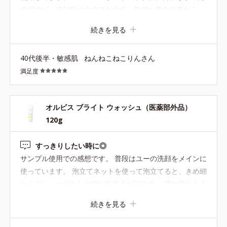
いでください。
のですが、洗顔料は大丈夫なので、気持ち美白出来たらい
いな程度でずっとリピしてます。
続きを見る
※ベースメイク、ポイントメイクを落とす場合は、クレンジング
料をご使用ください。
40代後半・敏感肌
ねんねこねこりんさん
*10 皮脂汚れや不要な角質
満足度
オルビス ブライト ウォッシュ（医薬部外品）
●無油分、無香料、無着色 ●グリチルリチン酸ジカリウム＝肌荒れ防
120g
止有効成分
●速攻性保湿成分*1 ●持続性保湿成分*2
すっきりしたい時に◎
●くすみ吸着成分*3＝くすみの原因となる皮脂汚れや古い角質を吸
サンプル使用での感想です。 普段はユーの洗顔をメインに
着し取り除く成分
●カンゾウ葉エキス＝うるおいを保ち肌をすこやかに整える保湿成分
使っています。 泡立てネットを使って泡立てると、きめ細
●アルコールフリー
かくてしっかりとした泡が出来上がります。 汚れ落ちもよ
く洗い流した後はお肌がすっきり。 お風呂上りで保湿する
*1 ヒアルロン酸ナトリウム（２） *2 ソルビトール発酵多糖液 *3
続きを見る
までに時間があると乾燥肌の私では少しつっぱる感じがあ
ヒドロキシプロピル－β－シクロデキストリン
るので、夏にすっきりしたい時はユーではなくこちらを使