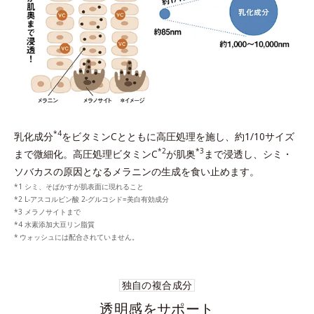
*4
乳化成分
をビタミンCとともに高圧処理を施し、約1/10サイズ
*2
*3
まで微細化。高圧処理ビタミンC
が肌奥
まで浸透し、シミ・
ソバカスの原因となるメラニンの生成を食い止めます。
シミ、そばかすが肌表面に現れること
L-アスコルビン酸 2-グルコシド=美白有効成分
メラノサイトまで
水素添加大豆リン脂質
ウォッシュには配合されていません。
独自の複合成分
透明感をサポート