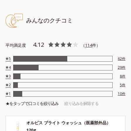
*1 メラニンの生成を抑え、シミ・ソバカスを防ぐ
*2 日本化粧品業界で初めてメラニンの第三のルートに着目し、
みんなのクチコミ
日本放射線影響学会第53回大会で2010年10月に初めて発表した
こと
*3 うるおいにより透明感のある肌
4.12
平均満足度
（
114
件）
*4 うるおいによる
*5 メラノサイトまで
5
62
件
*6 シミ・ソバカスが肌表面にあらわれること
4
29
件
*7 L-アスコルビン酸 2-グルコシド
*8 L-アスコルビン酸 2-グルコシド、パウダルコ樹皮エキス、油
3
8
件
溶性甘草エキス(2)
2
5
件
*9 乾燥など
1
10
件
★を
タップ
で口コミを絞り込み
絞り込みを解除する
※ウォッシュには高圧処理ビタミンCとブライトVCコンプレック
スは配合されていません。
オルビス ブライト ウォッシュ（医薬部外品）
アレルギーテスト済＝全ての方にアレルギーが起こらないということで
120g