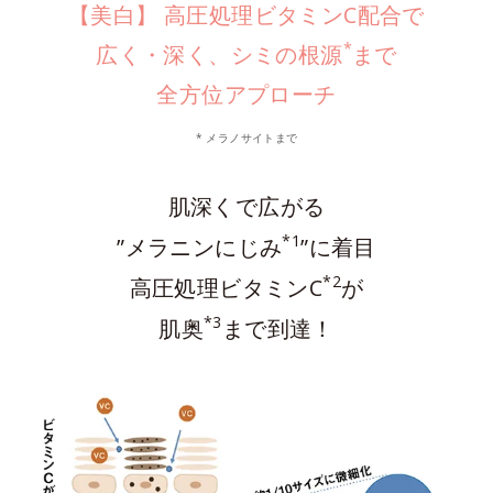
【美白】 高圧処理ビタミンC配合で
*
広く・深く、シミの根源
まで
全方位アプローチ
* メラノサイトまで
肌深くで広がる
*1
”メラニンにじみ
”に着目
*2
高圧処理ビタミンC
が
*3
肌奥
まで到達！