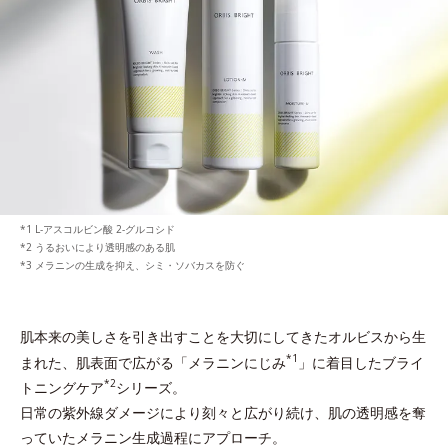
L-アスコルビン酸 2-グルコシド
うるおいにより透明感のある肌
メラニンの生成を抑え、シミ・ソバカスを防ぐ
肌本来の美しさを引き出すことを大切にしてきたオルビスから生
*1
まれた、
肌表面で広がる「メラニンにじみ
」に着目したブライ
*2
トニングケア
シリーズ。
日常の紫外線ダメージにより刻々と広がり続け、肌の透明感を奪
っていたメラニン生成過程にアプローチ。