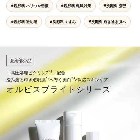
#洗顔料 ハリつや習慣
#洗顔料 乾燥対策
#洗顔料 濃密
#洗顔料 透明感
#洗顔料 くすみ
#洗顔料 透き通る肌へ
医薬部外品
*1
「高圧処理ビタミンC
」配合
*2
*3
澄み渡る輝き透明肌
へ導く美白
×保湿スキンケア
オルビスブライト
シリーズ