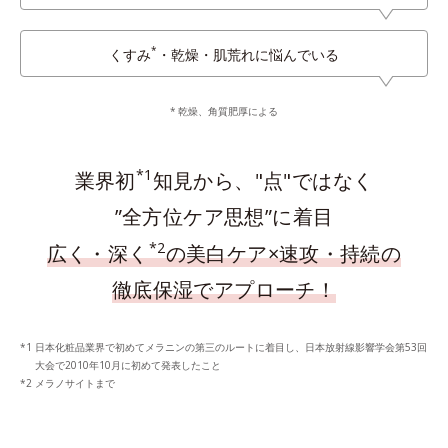
*
くすみ
・乾燥・肌荒れに悩んでいる
乾燥、角質肥厚による
*1
業界初
知見から、"点"ではなく
”全方位ケア思想”に着目
*2
広く・深く
の美白ケア×速攻・持続の
徹底保湿でアプローチ！
日本化粧品業界で初めてメラニンの第三のルートに着目し、日本放射線影響学会第53回
大会で2010年10月に初めて発表したこと
メラノサイトまで