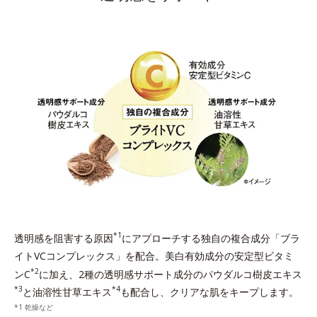
*1
透明感を阻害する原因
にアプローチする独自の複合成分「ブラ
イトVCコンプレックス」を配合。美白有効成分の安定型ビタミ
*2
ンC
に加え、2種の透明感サポート成分のパウダルコ樹皮エキス
*3
*4
と油溶性甘草エキス
も配合し、クリアな肌をキープします。
乾燥など