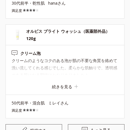
30代前半・乾性肌
hanaさん
ってみてもいいかな。と思いました。
満足度
オルビス ブライト ウォッシュ（医薬部外品）
120g
クリーム泡
クリームのようなコクのある泡が肌の不要な角質を絡めて
洗い流してくれる感じでした。柔らかな肌触りで、透明感
のある肌になる期待はかなりありました！
続きを見る
50代前半・混合肌
ミレイさん
満足度
もっと見る