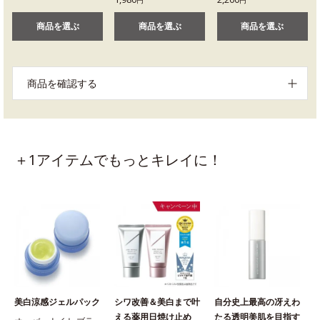
円
円
商品を選ぶ
商品を選ぶ
商品を選ぶ
商品を確認する
＋1アイテムでもっとキレイに！
美白涼感ジェルパック
シワ改善＆美白まで叶
自分史上最高の冴えわ
える薬用日焼け止め
たる透明美肌を目指す