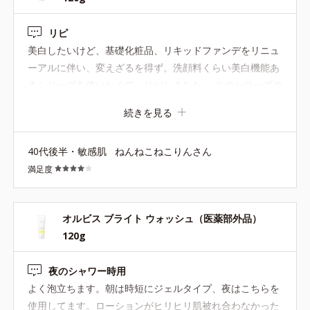
はありません。
リピ
【Step1 洗顔料】オルビス ブライト ウォッシュ
美白したいけど、基礎化粧品、リキッドファンデをリニュ
120g（医薬部外品）
ーアルに伴い、変えざるを得ず。洗顔料くらい美白機能あ
るシリーズを使いたくて、リピしました。 このシリーズの
うるおいを守りながらくすみ(*10)になる汚れを取り除き、肌本
化粧水はヒリヒリし赤くなり合わなかったのですが、洗顔
続きを見る
来の美しさを呼び起こします。
料は大丈夫。モコモコ泡立ち良く、シャワー中に使用して
います。
使用目安：1cm程度
40代後半・敏感肌
ねんねこねこりんさん
満足度
1.顔と手を水かぬるま湯で素洗いします。
2.手のひらに1㎝程度とり、少量の水かぬるま湯を加え、キメ細
かい濃密な泡ができるまでたっぷりと泡立てます。
オルビス ブライト ウォッシュ（医薬部外品）
3.顔の中心から外側へと泡を肌の上でころがすように、やさしく
120g
洗います。
4.肌に洗顔料が残らないように、人肌程度のぬるま湯で、10回以
夜のシャワー時用
上、ていねいにすすぎます。
よく泡立ちます。朝は時短にジェルタイプ、夜はこちらを
生え際やフェイスラインなどはすすぎ残しがないよう、よくすす
使用してます。ローションがヒリヒリ肌被れ合わなかった