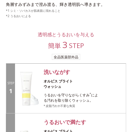
角層すみずみまで澄み渡る、輝き透明肌へ導きます。
シミ・ソバカスが肌表面に現れること
うるおいによる
透明感とうるおいを与える
3
簡単
STEP
全品医薬部外品
洗いながす
オルビス ブライト
STEP
ウォッシュ
1
*
うるおいを守りながらくすみ
によ
る汚れを取り除くウォッシュ。
皮脂汚れや不要な角質
うるおいで満たす
オルビス ブライト