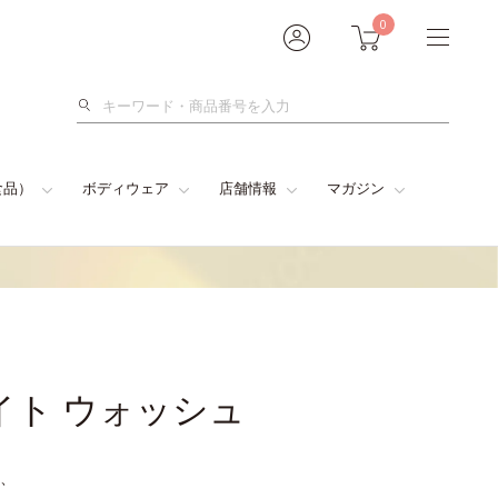
0
検
索
食品）
ボディウェア
店舗情報
マガジン
イト ウォッシュ
、