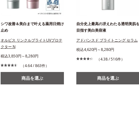
シワ改善＆美白まで叶える薬用日焼け
自分史上最高の冴えわたる透明美肌
止め
目指す美白美容液
オルビス リンクルブライトUVプロテ
アドバンスド ブライトニング セラム
クター N
税込4,620円～8,280円
税込3,850円～8,280円
（4.38 / 516件）
（4.64 / 863件）
商品を選ぶ
商品を選ぶ