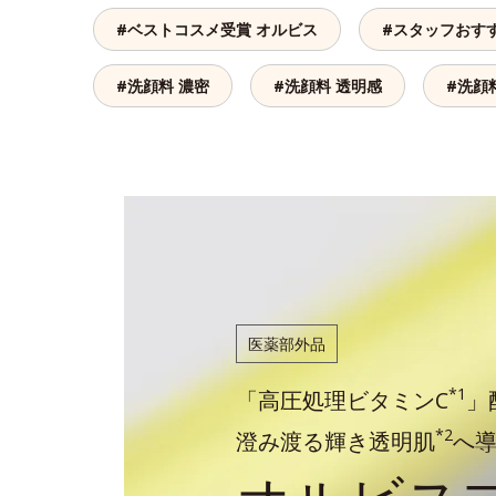
#ベストコスメ受賞 オルビス
#スタッフおす
#洗顔料 濃密
#洗顔料 透明感
#洗顔
医薬部外品
*1
「高圧処理ビタミンC
」
*2
澄み渡る輝き透明肌
へ