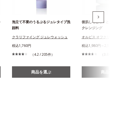
を
泡立て不要のうるぷるジュレタイプ洗
後肌しっとり！とろける極上
顔料
クレンジング
クラリファイング ジュレウォッシュ
オルビス オフクリーム
税込1,760円
税込1,980円～2,530円
（4.2 / 205件）
（3.89 / 2,044件
商品を選ぶ
商品を選ぶ