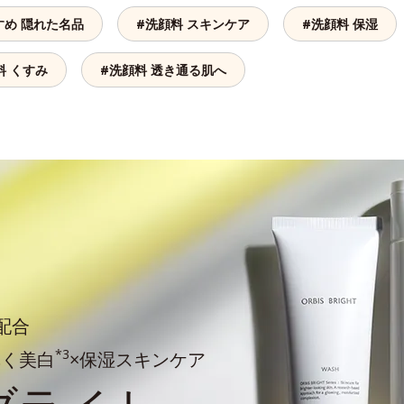
すめ 隠れた名品
#洗顔料 スキンケア
#洗顔料 保湿
料 くすみ
#洗顔料 透き通る肌へ
配合
*3
導く美白
×保湿スキンケア