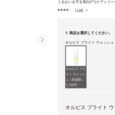
うるおいを守る美白(*1)ケアシリ
114件
1. 商品を選択してください。
オルビス ブライト ウォッシ
オルビス ブラ
イト ウォッシ
ュ（医薬部外
品）
1,760円
オルビス ブライト 