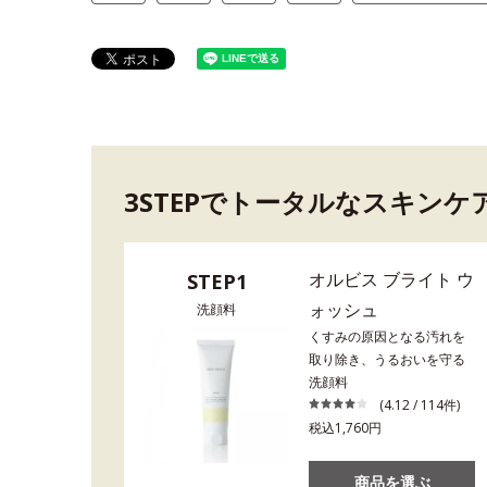
3STEPでトータルなスキンケ
オルビス ブライト ウ
STEP1
ォッシュ
洗顔料
くすみの原因となる汚れを
取り除き、うるおいを守る
洗顔料
(4.12 / 114件)
税込1,760円
商品を選ぶ