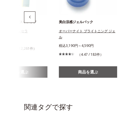
ための“飲む”スキンケア
美白涼感ジェルパック
ス ディフェンセラ
オーバーナイト ブライトニング ジェ
ル
456円
税込3,190円～4,590円
（4.43 / 2,261件）
（4.47 / 183件）
商品を選ぶ
商品を選ぶ
関連タグで探す