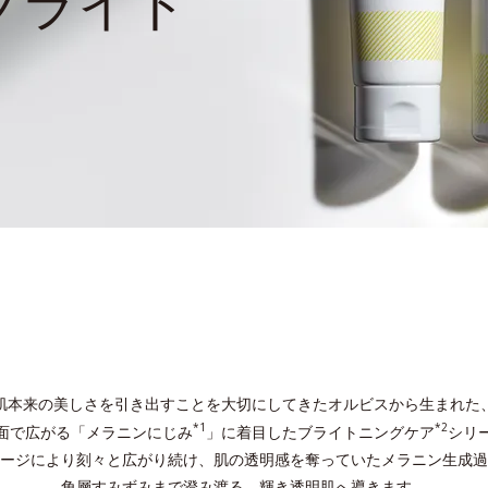
ブライト
肌本来の美しさを引き出すことを大切にしてきたオルビスから生まれた
*1
*2
面で広がる「メラニンにじみ
」に着目したブライトニングケア
シリ
ージにより刻々と広がり続け、肌の透明感を奪っていたメラニン生成過
角層すみずみまで澄み渡る、輝き透明肌へ導きます。