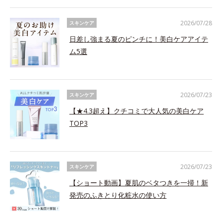
2026/07/28
スキンケア
日差し強まる夏のピンチに！美白ケアアイテ
ム5選
2026/07/23
スキンケア
【★4.3超え】クチコミで大人気の美白ケア
TOP3
2026/07/23
スキンケア
【ショート動画】夏肌のベタつきを一掃！新
発売のふきとり化粧水の使い方