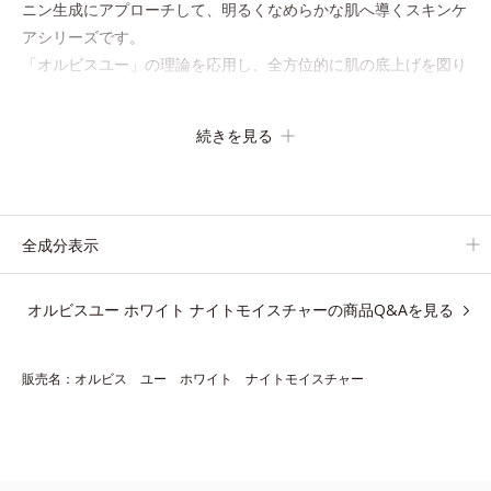
ニン生成にアプローチして、明るくなめらかな肌へ導くスキンケ
アシリーズです。
「オルビスユー」の理論を応用し、全方位的に肌の底上げを図り
ます。
さらに、シミと年齢の関係に着目。点在するシミだけでなく、メ
続きを見る
ラニンが蓄積しがちな年齢肌の“メラニンメタボ(*2)”にアプロー
チして、澄みわたる美肌を目指します。
*1 年齢を重ねた肌
全成分表示
*2 メラニンが過剰に生成する状態
オルビスユー ホワイト ナイトモイスチャーの商品Q&Aを見る
アレルギーテスト済＝全ての方にアレルギーが起こらないということで
はありません。
販売名：オルビス ユー ホワイト ナイトモイスチャー
【Step3 夜用保湿】ホワイト ナイトモイスチャー
30mL（医薬部外品）
とろとろのジェルが肌の上で弾ける感覚。うるおいを抱え込み、