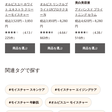
美白美容液
オルビスユー ホワイ
オルビス リンクルブ
ト エキストラ クリー
ライトUVプロテクタ
アドバンスド ブライ
ミーモイスチャー
ー N
トニング セラム
税込3,520円～3,850
税込3,850円～8,280
税込4,620円～8,280
税
円
円
円
（4.13 /
（4.64 /
（4.38 /
225件）
863件）
516件）
2
商品を選ぶ
商品を選ぶ
商品を選ぶ
関連タグで探す
#モイスチャー スキンケア
#モイスチャー エイジングケア
#モイスチャー 年齢肌
#オルビスユー モイスチャー