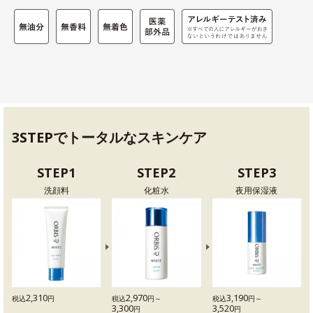
3STEPでトータルなスキンケア
STEP1
STEP2
STEP3
洗顔料
化粧水
夜用保湿液
2,310
2,970
3,190
税込
円
税込
円～
税込
円～
3,300
3,520
円
円