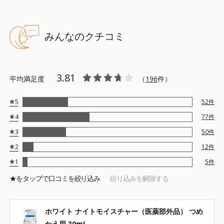
睡眠中に角層細胞のバリア機能を整えます。翌朝のしっとり感と
柔らかさは格別です。
みんなのクチコミ
使用目安：ポンプ1～2プッシュ程度
※夜のスキンケアの際にご使用ください。
※順次、つめかえ用の仕様を変更いたします。
3.81
平均満足度
（
196
件）
●無油分、無香料、無着色 ●界面活性剤不使用●アルブチン配合＝薬
5
52
件
用美白成分●W.H.アミノシールド配合＝肌をすこやかに整える保湿
4
77
件
成分●ベニバナエキス配合＝ツヤやかな肌に導く保湿成分●EGカタラ
3
50
件
イザー配合＝紫外線による乾燥ダメージをケアする成分●デュアルモ
イストプール配合＝うるおいを抱え込む保湿成分●アルコールフリー
2
12
件
●弱酸性
1
5
件
★を
タップ
で口コミを絞り込み
絞り込みを解除する
ホワイト ナイトモイスチャー（医薬部外品） つめ
かえ用 30mL