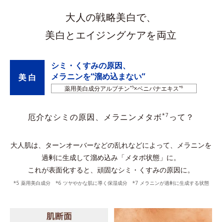
大人の戦略美白で、
美白とエイジングケアを両立
シミ・くすみの原因、
メラニンを“溜め込まない”
美 白
薬用美白成分アルブチン
*5
×ベニバナエキス
*6
*7
厄介なシミの原因、メラニンメタボ
って？
大人肌は、ターンオーバーなどの乱れなどによって、メラニンを
過剰に生成して溜め込み「メタボ状態」に。
これが表面化すると、頑固なシミ・くすみの原因に。
*5 薬用美白成分 *6 ツヤやかな肌に導く保湿成分 *7 メラニンが過剰に生成する状態