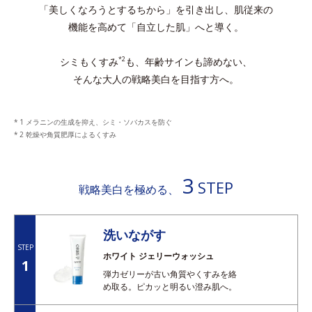
「美しくなろうとするちから」を引き出し、肌従来の
機能を高めて「自立した肌」へと導く。
シミもくすみ
も、年齢サインも諦めない、
*2
そんな大人の戦略美白を目指す方へ。
1 メラニンの生成を抑え、シミ・ソバカスを防ぐ
2 乾燥や角質肥厚によるくすみ
3
STEP
戦略美白を極める、
洗いながす
STEP
ホワイト ジェリーウォッシュ
1
弾力ゼリーが古い角質やくすみを絡
め取る。ピカッと明るい澄み肌へ。