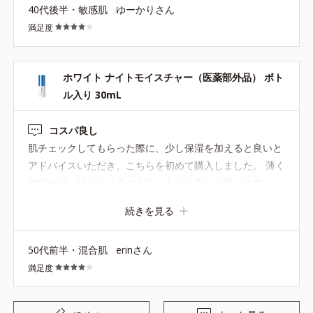
40代後半・敏感肌
ゆーかりさん
☆
満足度
ホワイト ナイトモイスチャー（医薬部外品） ボト
ル入り 30mL
コスパ良し
肌チェックしてもらった際に、少し保湿を加えると良いと
アドバイスいただき、こちらを初めて購入しました。 薄く
伸ばせば、ひどくベタつくこともなく良いと思います。 こ
の商品に限らずですが、中身が見えない不透明なボトルの
続きを見る
場合は、残量を確認したいので、できれば透明なボトルに
してもらいたいのですが、何らかの事情で不可能ならは、
50代前半・混合肌
erinさん
空ボトルの重量も明記してもらえるといいなと思います。
満足度
そうすれば、測ってみれば残量が分かります。 よろしくお
願いします。