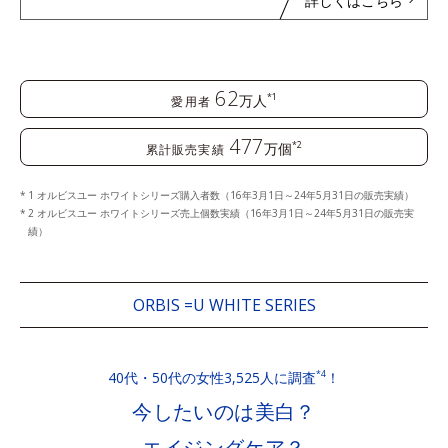
詳しくはこちら
62
万人
*1
愛用者
477
万個
*2
累計販売実績
1 オルビスユー ホワイトシリーズ購入者数（16年3月1日～24年5月31日の販売実績）
2 オルビスユー ホワイトシリーズ売上個数実績（16年3月1日～24年5月31日の販売実
績）
ORBIS =U WHITE SERIES
40代・50代の女性3,525人に調査
！
*4
今したいのは美白？
エイジングケア？