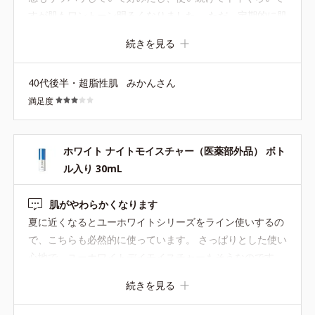
すが肌もワントーン明るくなりました。 ただ、定期的に肌
荒れしちゃって。 オルビスユーの時は全然しなかったの
続きを見る
に⋯。 この商品のせいってより元々の体質で肌荒れしやす
いだけなので、以前のオルビスユーがそれだけ肌荒れをふ
40代後半・超脂性肌
みかんさん
せいでくれてたんだろうなぁ。 このまま使い続けて美白を
満足度
したいところですが、肌荒れも嫌なのでユーに戻します。
ホワイト ナイトモイスチャー（医薬部外品） ボト
ル入り 30mL
肌がやわらかくなります
夏に近くなるとユーホワイトシリーズをライン使いするの
で、こちらも必然的に使っています。 さっぱりとした使い
心地で、ユーホワイトデイモイスチャーもそうなのです
が、肌がやわらかくなります。 ユードットも美白できます
続きを見る
が、個人的には夏にはこちらのほうがべたつかないです
し、エイジングケアもできるので良いかなと思っています