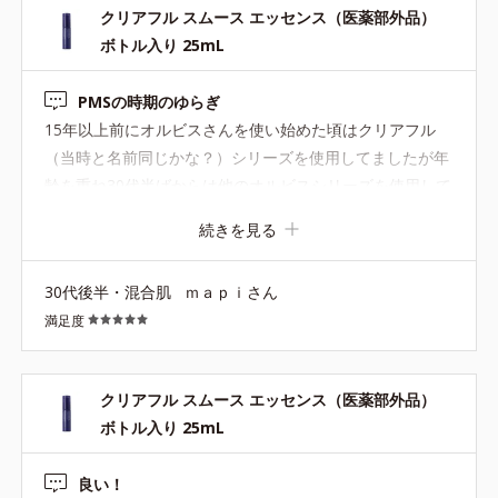
クリアフル スムース エッセンス（医薬部外品）
ボトル入り 25mL
PMSの時期のゆらぎ
15年以上前にオルビスさんを使い始めた頃はクリアフル
（当時と名前同じかな？）シリーズを使用してましたが年
齢を重ね30代半ばからは他のオルビスシリーズを使用して
いました。ですが、いつからかPMSの時期から生理が終わ
続きを見る
るまでニキビがいくつもできることが続き憂鬱でした。久
しぶりにクリアフルシリーズと、こちらのスムースエッセ
30代後半・混合肌
ｍａｐｉさん
ンスをシリーズ使いし始めると予防されてます！！ここ数
満足度
年でたまにみる絶好調の肌。それが2ヶ月キープされてま
す。朝、鏡を見るたびに嬉しいです。
クリアフル スムース エッセンス（医薬部外品）
ボトル入り 25mL
良い！