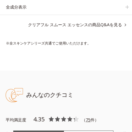
全成分表示
【ご使用ステップ】
洗顔の後、化粧水の前にお使いいただく先行型美容液です。
クリアフル スムース エッセンスの商品Q&Aを見る
※敏感肌対象パッチテスト済（すべての人に皮膚刺激がおきない
というわけではありません）
※全スキンケアシリーズ共通でご使用いただけます。
※アレルギーテスト済＝全ての方にアレルギーがおきないという
ことではありません
※ノンコメドジェニックテスト済＝すべての人にコメド（ニキビ
のもと）ができないというわけではありません
みんなのクチコミ
●無油分、無香料、無着色 ●合成界面活性剤不使用 ●アルコールフリ
ー ●グリチルリチン酸ジカリウム(甘草由来)＝ニキビ・肌荒れ防止
有効成分 ●紫根エキス＝肌コンディションを整える整肌成分 ●保
4.35
平均満足度
水型コラーゲン＝肌にうるおいとハリを与える保湿成分 ●ハトムギ
（
75
件）
エキス＝植物性保湿成分 ●ヨモギエキス=植物性保湿成分 ●アロ
エエキス＝植物性保湿成分 ●ナノVCショットカプセル=肌をなめら