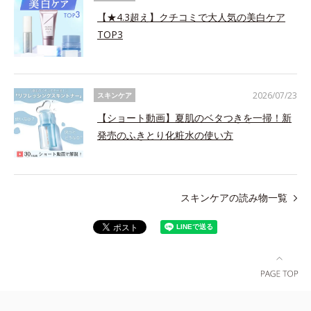
【★4.3超え】クチコミで大人気の美白ケア
TOP3
2026/07/23
スキンケア
【ショート動画】夏肌のベタつきを一掃！新
発売のふきとり化粧水の使い方
スキンケアの読み物一覧