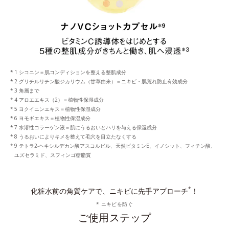
1 シコニン＝肌コンディションを整える整肌成分
2 グリチルリチン酸ジカリウム（甘草由来）＝ニキビ・肌荒れ防止有効成分
3 角層まで
4 アロエエキス（2）＝植物性保湿成分
5 ヨクイニンエキス＝植物性保湿成分
6 ヨモギエキス＝植物性保湿成分
7 水溶性コラーゲン液＝肌にうるおいとハリを与える保湿成分
8 うるおいによりキメを整えて毛穴を目立たなくする
9 テトラ2-ヘキシルデカン酸アスコルビル、天然ビタミンE、イノシット、フィチン酸、
ユズセラミド、スフィンゴ糖脂質
*
化粧水前の角質ケアで、ニキビに先手アプローチ
！
* ニキビを防ぐ
ご使用ステップ