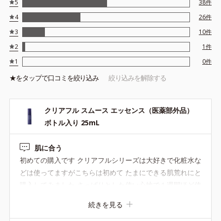
5
38
件
かに整える整肌成分 ●スムーストリートメント成分=肌をなめらか
4
26
件
に整える保湿成分 ●ブーストサポート成分 ●発酵植物エキス
※アレルギーテスト済＝全ての方にアレルギーが起こらないという
3
10
件
ことではありません。
2
1
件
※ノンコメドジェニックテスト済＝すべての人にコメド（ニキビの
1
0
件
もと）ができないというわけではありません。
★を
タップ
で口コミを絞り込み
絞り込みを解除する
クリアフル スムース エッセンス（医薬部外品）
ボトル入り 25mL
肌に合う
初めての購入です クリアフルシリーズは大好きで化粧水な
どは使ってますがこちらは初めて たまにできる肌荒れにと
購入してみました さっぱりとした使い心地で１週間ほど使
ってると肌荒れも落ち着いてきました もっと早く出会いた
続きを見る
かったなと思える商品 詰め替えがあるのもいいですね◎