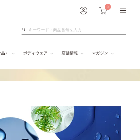
0
検
索
食品）
ボディウェア
店舗情報
マガジン