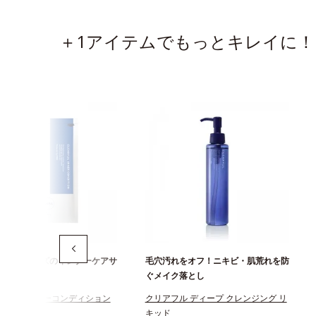
＋1アイテムでもっとキレイに！
フルシリーズのインナーケアサ
毛穴汚れをオフ！ニキビ・肌荒れを防
ぐメイク落とし
フル インナーコンディション
クリアフル ディープ クレンジング リ
キッド