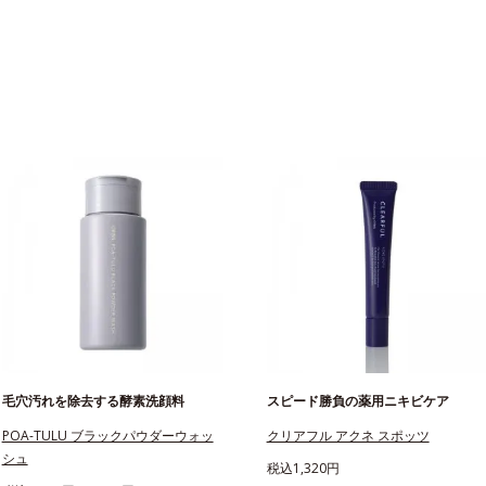
毛穴汚れを除去する酵素洗顔料
スピード勝負の薬用ニキビケア
POA-TULU ブラックパウダーウォッ
クリアフル アクネ スポッツ
シュ
税込1,320円