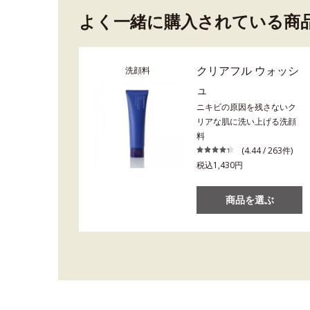
よく一緒に購入されている商
クリアフル ウォッシ
洗顔料
ュ
ニキビの原因を残さないク
リアな肌に洗い上げる洗顔
料
(4.44 / 263件)
税込1,430円
商品を選ぶ