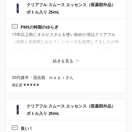
クリアフル スムース エッセンス（医薬部外品）
ボトル入り 25mL
PMSの時期のゆらぎ
15年以上前にオルビスさんを使い始めた頃はクリアフル
（当時と名前同じかな？）シリーズを使用してましたが年
齢を重ね30代半ばからは他のオルビスシリーズを使用して
いました。ですが、いつからかPMSの時期から生理が終わ
続きを見る
るまでニキビがいくつもできることが続き憂鬱でした。久
しぶりにクリアフルシリーズと、こちらのスムースエッセ
30代後半・混合肌
ｍａｐｉさん
ンスをシリーズ使いし始めると予防されてます！！ここ数
満足度
年でたまにみる絶好調の肌。それが2ヶ月キープされてま
す。朝、鏡を見るたびに嬉しいです。
クリアフル スムース エッセンス（医薬部外品）
ボトル入り 25mL
良い！