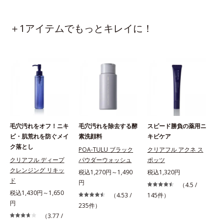
＋1アイテムでもっとキレイに！
毛穴汚れをオフ！ニキ
毛穴汚れを除去する酵
スピード勝負の薬用ニ
ビ・肌荒れを防ぐメイ
素洗顔料
キビケア
ク落とし
POA-TULU ブラック
クリアフル アクネ ス
クリアフル ディープ
パウダーウォッシュ
ポッツ
クレンジング リキッ
税込1,270円～1,490
税込1,320円
ド
円
（4.5 /
税込1,430円～1,650
（4.53 /
145件）
円
235件）
（3.77 /