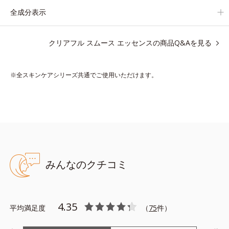
全成分表示
【ご使用ステップ】
洗顔の後、化粧水の前にお使いいただく先行型美容液です。
クリアフル スムース エッセンスの商品Q&Aを見る
※敏感肌対象パッチテスト済（すべての人に皮膚刺激がおきない
というわけではありません）
※全スキンケアシリーズ共通でご使用いただけます。
※アレルギーテスト済＝全ての方にアレルギーがおきないという
ことではありません
※ノンコメドジェニックテスト済＝すべての人にコメド（ニキビ
のもと）ができないというわけではありません
みんなのクチコミ
●無油分、無香料、無着色 ●合成界面活性剤不使用 ●アルコールフリ
ー ●グリチルリチン酸ジカリウム(甘草由来)＝ニキビ・肌荒れ防止
有効成分 ●紫根エキス＝肌コンディションを整える整肌成分 ●保
4.35
平均満足度
水型コラーゲン＝肌にうるおいとハリを与える保湿成分 ●ハトムギ
（
75
件）
エキス＝植物性保湿成分 ●ヨモギエキス=植物性保湿成分 ●アロ
エエキス＝植物性保湿成分 ●ナノVCショットカプセル=肌をなめら