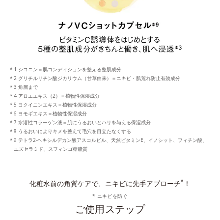
1 シコニン＝肌コンディションを整える整肌成分
2 グリチルリチン酸ジカリウム（甘草由来）＝ニキビ・肌荒れ防止有効成分
3 角層まで
4 アロエエキス（2）＝植物性保湿成分
5 ヨクイニンエキス＝植物性保湿成分
6 ヨモギエキス＝植物性保湿成分
7 水溶性コラーゲン液＝肌にうるおいとハリを与える保湿成分
8 うるおいによりキメを整えて毛穴を目立たなくする
9 テトラ2-ヘキシルデカン酸アスコルビル、天然ビタミンE、イノシット、フィチン酸、
ユズセラミド、スフィンゴ糖脂質
*
化粧水前の角質ケアで、ニキビに先手アプローチ
！
* ニキビを防ぐ
ご使用ステップ