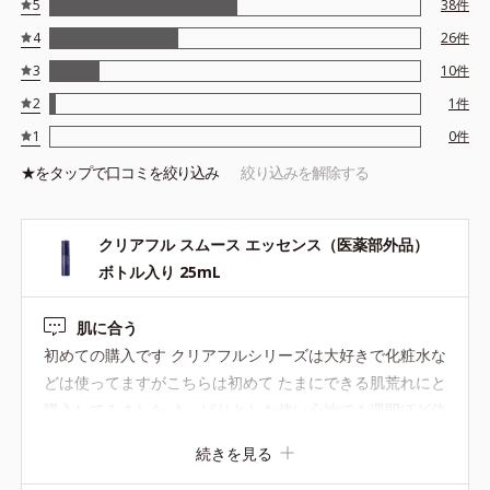
5
38
件
かに整える整肌成分 ●スムーストリートメント成分=肌をなめらか
4
26
件
に整える保湿成分 ●ブーストサポート成分 ●発酵植物エキス
※アレルギーテスト済＝全ての方にアレルギーが起こらないという
3
10
件
ことではありません。
2
1
件
※ノンコメドジェニックテスト済＝すべての人にコメド（ニキビの
1
0
件
もと）ができないというわけではありません。
★を
タップ
で口コミを絞り込み
絞り込みを解除する
クリアフル スムース エッセンス（医薬部外品）
ボトル入り 25mL
肌に合う
初めての購入です クリアフルシリーズは大好きで化粧水な
どは使ってますがこちらは初めて たまにできる肌荒れにと
購入してみました さっぱりとした使い心地で１週間ほど使
ってると肌荒れも落ち着いてきました もっと早く出会いた
続きを見る
かったなと思える商品 詰め替えがあるのもいいですね◎