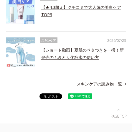
【★4.3超え】クチコミで大人気の美白ケア
TOP3
2026/07/23
スキンケア
【ショート動画】夏肌のベタつきを一掃！新
発売のふきとり化粧水の使い方
スキンケアの読み物一覧