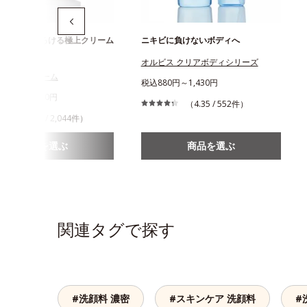
っとり！とろける極上クリーム
ニキビに負けないボディへ
ジング
オルビス クリアボディシリーズ
ス オフクリーム
税込880円～1,430円
980円～2,530円
（4.35 / 552件）
（3.89 / 2,044件）
商品を選ぶ
商品を選ぶ
関連タグで探す
#洗顔料 濃密
#スキンケア 洗顔料
#