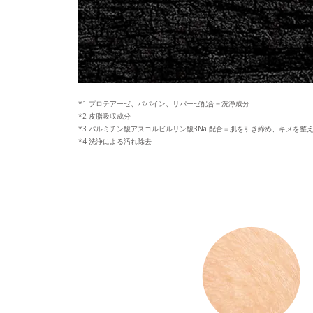
プロテアーゼ、パパイン、リパーゼ配合＝洗浄成分
皮脂吸収成分
パルミチン酸アスコルビルリン酸3Na 配合＝肌を引き締め、キメを整
洗浄による汚れ除去