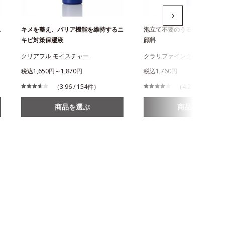
ニ
キメを整え、バリア機能を維持するニ
泡立て不要のうるぷるジュレ
キビ対策保湿液
顔料
クリアフル モイスチャー
クラリファイング ジュレウォ
税込1,650円～1,870円
税込1,760円
（3.96 / 154件）
（4.2 / 205件）
商品を選ぶ
商品を選ぶ