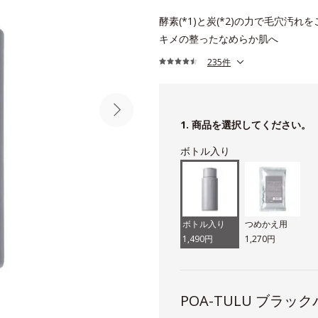
酵素(*1)と炭(*2)の力で毛穴汚れ
キメの整ったなめらか肌へ
235件
1. 商品を選択してください。
ボトル入り
ボトル入り
つめかえ用
1,490円
1,270円
POA-TULU ブラ