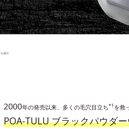
える成分
2000
*1
年の発売以来、
多くの毛穴目立ち
を救
POA-TULU ブラック
パウダー