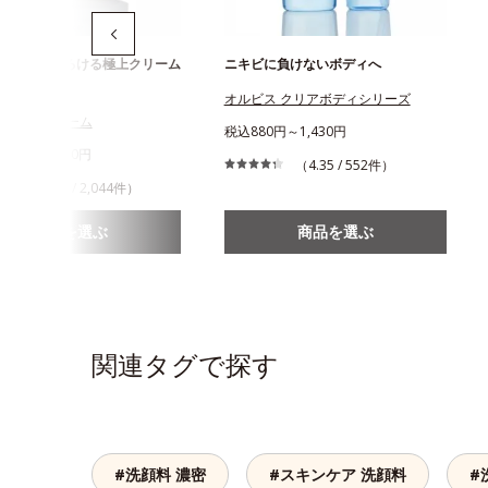
っとり！とろける極上クリーム
ニキビに負けないボディへ
ジング
オルビス クリアボディシリーズ
ス オフクリーム
税込880円～1,430円
980円～2,530円
（4.35 / 552件）
（3.89 / 2,044件）
商品を選ぶ
商品を選ぶ
関連タグで探す
#洗顔料 濃密
#スキンケア 洗顔料
#