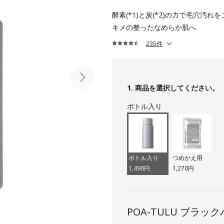
酵素(*1)と炭(*2)の力で毛穴汚れ
キメの整ったなめらか肌へ
235件
1. 商品を選択してください。
ボトル入り
ボトル入り
つめかえ用
1,490円
1,270円
POA-TULU ブラ