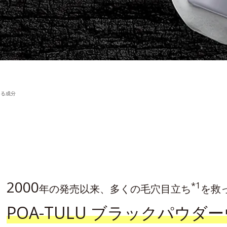
える成分
2000
*1
年の発売以来、
多くの毛穴目立ち
を救
POA-TULU ブラック
パウダー