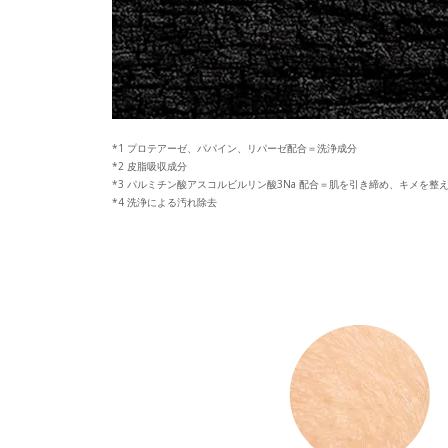
プロテアーゼ、パパイン、リパーゼ配合＝洗浄成分
皮脂吸収成分
パルミチン酸アスコルビルリン酸3Na 配合＝肌を引き締め、キメを整
洗浄による汚れ除去