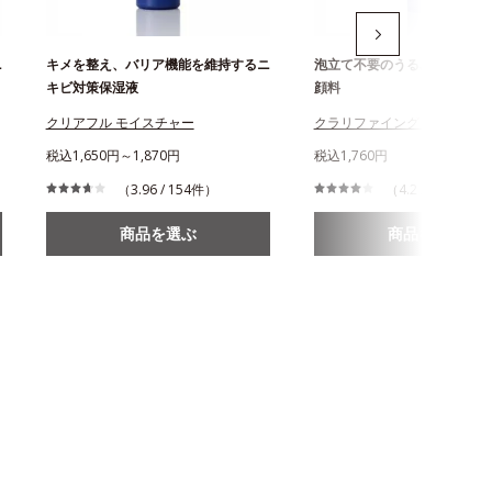
ニ
キメを整え、バリア機能を維持するニ
泡立て不要のうるぷるジュレ
キビ対策保湿液
顔料
クリアフル モイスチャー
クラリファイング ジュレウォ
税込1,650円～1,870円
税込1,760円
（3.96 / 154件）
（4.2 / 205件）
商品を選ぶ
商品を選ぶ