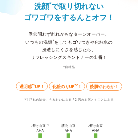
*
洗顔
で取り切れない
ゴワゴワをするんとオフ！
季節問わず乱れがちなターンオーバー。
*
いつもの洗顔
をしてもゴワつきや化粧水の
浸透しにくさを感じたら、
リフレッシングスキントナーの出番！
*自社品
*1
*2
後肌やわらか！
透明感
UP！
化粧のりUP
！
*1 汚れの除去、うるおいによる *2 汚れを落とすことによる