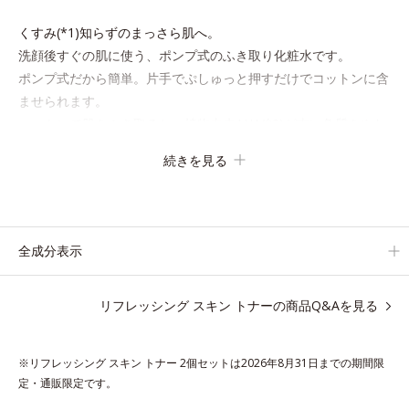
くすみ(*1)知らずのまっさら肌へ。
洗顔後すぐの肌に使う、ポンプ式のふき取り化粧水です。
ポンプ式だから簡単。片手でぷしゅっと押すだけでコットンに含
ませられます。
コットンで肌をふき取ると、植物由来AHA(*2)が古い角質をやわ
らかくし、手強い汚れも落としやすく。クイックフィット成分
続きを見る
(*3)がほぐれた角層の汚れを素早くなじませ、コットンで除去し
ます。
話題の美容成分CICA(*4)のほか、高浸透ビタミンC(*5)や高浸透
セラミド(*6)配合で肌の水分量アップ。
全成分表示
洗顔後の肌に使うと後肌がやわらかくなり、くすみ知らずのまっ
さら肌へ。メイクのり(*7)もよくなります。
リフレッシング スキン トナーの商品Q&Aを見る
さわやかさ広がるシトラスハーバルの香り。
*1 乾燥による
※リフレッシング スキン トナー 2個セットは2026年8月31日までの期間限
*2 クエン酸配合＝角層柔軟成分
定・通販限定です。
*3 イソペンチルジオール配合＝保湿成分