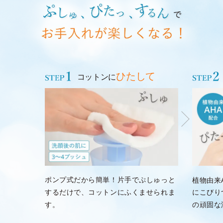
ひたして
コットンに
ポンプ式だから簡単！片手でぷしゅっと
植物由来
するだけで、コットンにふくませられま
にこびり
す。
の頑固な