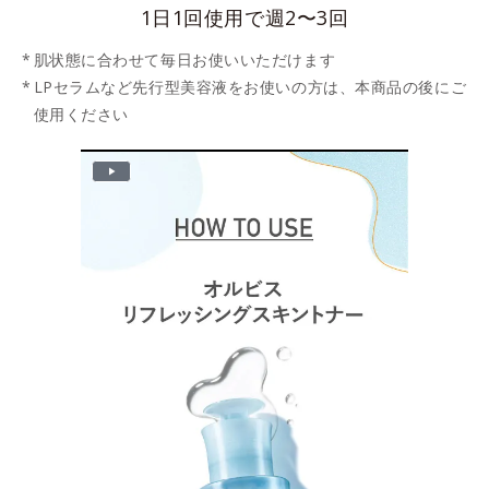
1日1回使用で週2〜3回
肌状態に合わせて毎日お使いいただけます
LPセラムなど先行型美容液をお使いの方は、本商品の後にご
使用ください
P
l
a
y
V
i
d
e
o