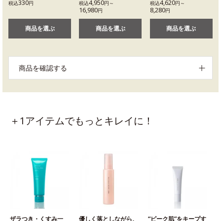
330
4,950
4,620
税込
円
税込
円～
税込
円～
16,980
8,280
円
円
商品を選ぶ
商品を選ぶ
商品を選ぶ
商品を確認する
＋1アイテムでもっとキレイに！
ザラつき・くすみ一
優しく落としながら、
“ピーク肌”をキープす